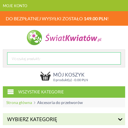
MOJE KONTO
DO BEZPŁATNEJ WYSYŁKI ZOSTAŁO
149.00
PLN
!
MÓJ KOSZYK
0 produkt(y) -
0.00
PLN
WSZYSTKIE KATEGORIE
Strona główna
Akcesoria do przetworów
WYBIERZ KATEGORIĘ