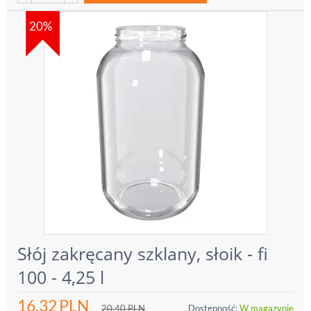
20%
Słój zakręcany szklany, słoik - fi
100 - 4,25 l
16.32
PLN
20.40
PLN
Dostępność:
W magazynie