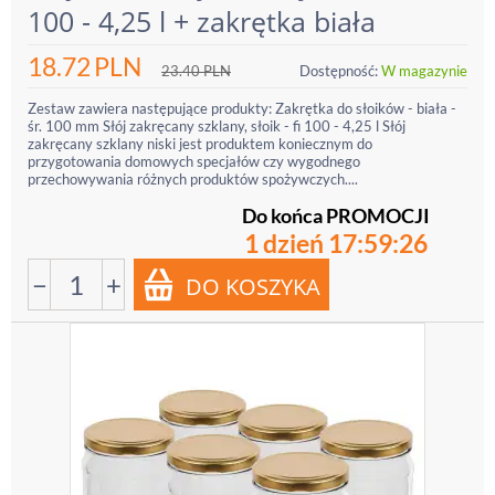
100 - 4,25 l + zakrętka biała
18.72
PLN
23.40
PLN
Dostępność:
W magazynie
Zestaw zawiera następujące produkty: Zakrętka do słoików - biała -
śr. 100 mm Słój zakręcany szklany, słoik - fi 100 - 4,25 l Słój
zakręcany szklany niski jest produktem koniecznym do
przygotowania domowych specjałów czy wygodnego
przechowywania różnych produktów spożywczych....
Do końca PROMOCJI
1 dzień 17:59:25
−
+