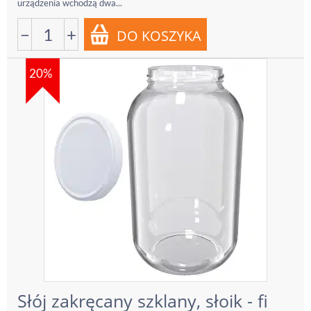
urządzenia wchodzą dwa...
−
+
20%
Słój zakręcany szklany, słoik - fi