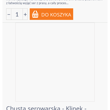
z łatwością wyjąć ser z prasy, a cały proces...
−
+
Chusta serowarska - Klinek -