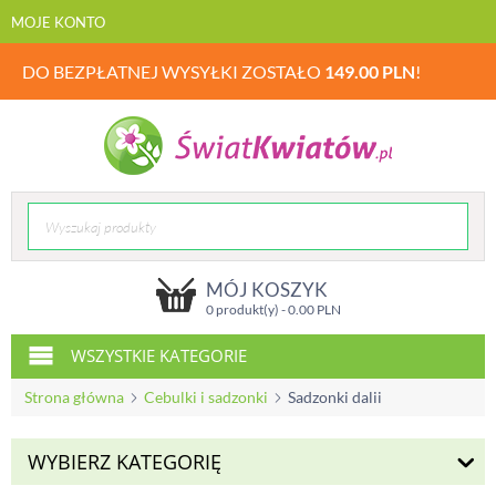
MOJE KONTO
DO BEZPŁATNEJ WYSYŁKI ZOSTAŁO
149.00
PLN
!
MÓJ KOSZYK
0 produkt(y) -
0.00
PLN
WSZYSTKIE KATEGORIE
Strona główna
Cebulki i sadzonki
Sadzonki dalii
WYBIERZ KATEGORIĘ