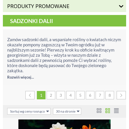
PRODUKTY PROMOWANE
SADZONKI DALII
Zamów sadzonki dalii, a wspaniałe rośliny o kwiatach niczym
okazałe pompony zagoszczą w Twoim ogródku już w
najbliższym sezonie! Pierwszy krok ku obficie kwitnącym
georginiom już za Tobą – wizyta w naszym dziale z
sadzonkami dalii z pewnością pomoże Ci wybrać rośliny,
które doskonale będą pasować do Twojego zielonego
zakątka.
Rozwiń więcej...
1
2
3
4
5
6
7
8
Sortuj wg ceny rosnąco
30 na stronie