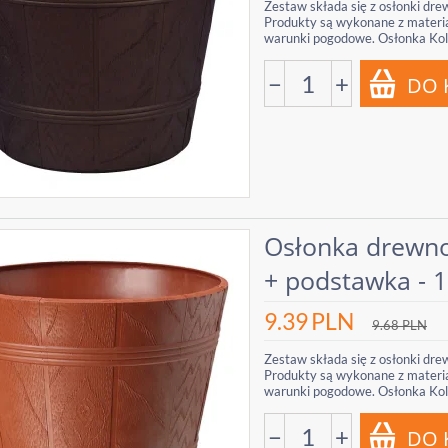
Zestaw składa się z osłonki dre
Produkty są wykonane z materia
warunki pogodowe. Osłonka Kolo
−
+
Osłonka drewno
+ podstawka - 1
9.39
PLN
9.68
PLN
Zestaw składa się z osłonki dre
Produkty są wykonane z materia
warunki pogodowe. Osłonka Kolo
−
+