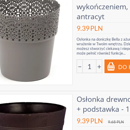
wykończeniem, a
antracyt
9.39
PLN
Osłonka na doniczkę Bella z 
wrażenie w Twoim wnętrzu. Dzię
możesz stworzyć ciekawą i niep
może pełnić również funkcje...
−
+
Osłonka drewno
+ podstawka - 
9.39
PLN
9.68
PLN