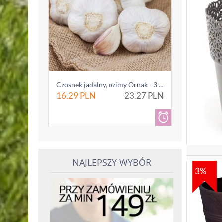
Czosnek jadalny, ozimy Ornak - 3 główki (0...
16.29
PLN
23.27
PLN
NAJLEPSZY WYBÓR
3%