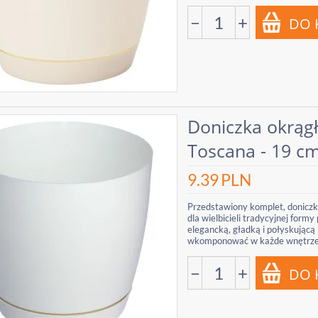
−
+
Doniczka okrąg
Toscana - 19 cm
9.39
PLN
Przedstawiony komplet, doniczk
dla wielbicieli tradycyjnej form
elegancką, gładką i połyskującą 
wkomponować w każde wnętrze.
−
+