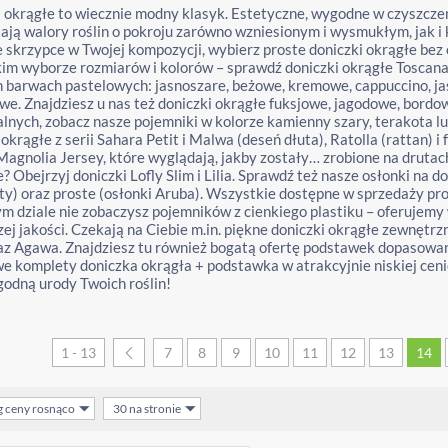
 okrągłe to wiecznie modny klasyk. Estetyczne, wygodne w czyszczen
ają walory roślin o pokroju zarówno wzniesionym i wysmukłym, jak i
 skrzypce w Twojej kompozycji, wybierz proste doniczki okrągłe bez
im wyborze rozmiarów i kolorów – sprawdź doniczki okrągłe Toscana, 
 barwach pastelowych: jasnoszare, beżowe, kremowe, cappuccino, ja
e. Znajdziesz u nas też doniczki okrągłe fuksjowe, jagodowe, bordow
lnych, zobacz nasze pojemniki w kolorze kamienny szary, terakota 
 okrągłe z serii Sahara Petit i Malwa (deseń dłuta), Ratolla (rattan) i
agnolia Jersey, które wyglądają, jakby zostały… zrobione na druta
? Obejrzyj doniczki Lofly Slim i Lilia. Sprawdź też nasze osłonki n
ity) oraz proste (osłonki Aruba). Wszystkie dostępne w sprzedaży p
ym dziale nie zobaczysz pojemników z cienkiego plastiku – oferujem
ej jakości. Czekają na Ciebie m.in. piękne doniczki okrągłe zewnętrzn
az Agawa. Znajdziesz tu również bogatą ofertę podstawek dopasowa
e komplety doniczka okrągła + podstawka w atrakcyjnie niskiej ce
odną urody Twoich roślin!
1 - 13
7
8
9
10
11
12
13
14
g ceny rosnąco
30 na stronie