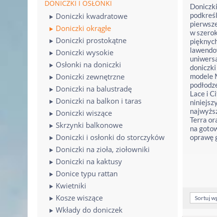
DONICZKI I OSŁONKI
Doniczki
podkreśl
Doniczki kwadratowe
pierwsze
Doniczki okrągłe
w szerok
Doniczki prostokątne
pięknych
lawendow
Doniczki wysokie
uniwersa
Osłonki na doniczki
doniczki
Doniczki zewnętrzne
modele M
podłodze
Doniczki na balustradę
Lace i C
Doniczki na balkon i taras
niniejsz
najwyższ
Doniczki wiszące
Terra or
Skrzynki balkonowe
na gotow
Doniczki i osłonki do storczyków
oprawę g
Doniczki na zioła, ziołowniki
Doniczki na kaktusy
Donice typu rattan
Kwietniki
Kosze wiszące
Sortuj w
Wkłady do doniczek