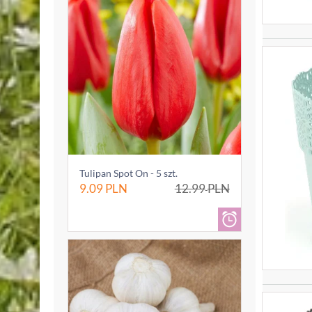
Tulipan Spot On - 5 szt.
9.09
PLN
12.99
PLN