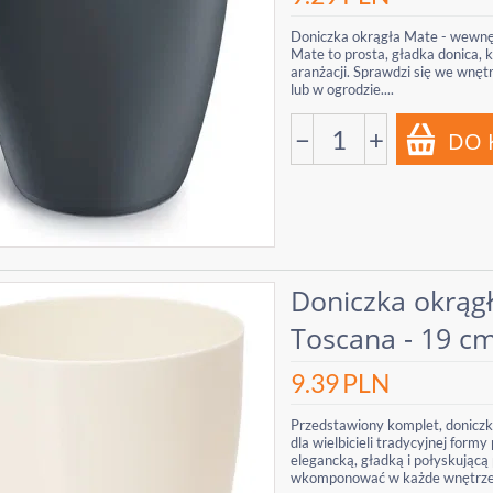
Doniczka okrągła Mate - wewnęt
Mate to prosta, gładka donica, 
aranżacji. Sprawdzi się we wnęt
lub w ogrodzie....
−
+
Doniczka okrąg
Toscana - 19 c
9.39
PLN
Przedstawiony komplet, doniczk
dla wielbicieli tradycyjnej form
elegancką, gładką i połyskującą 
wkomponować w każde wnętrze.