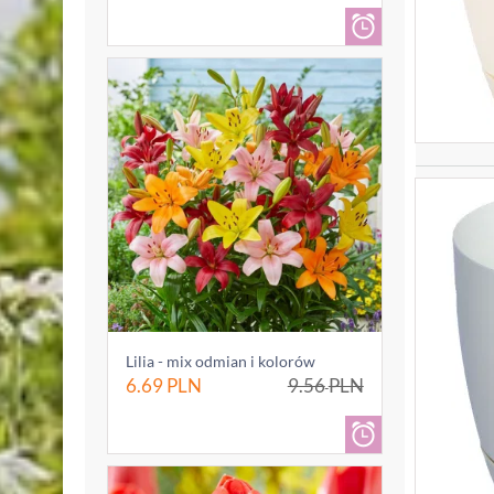
Lilia - mix odmian i kolorów
6.69
PLN
9.56
PLN