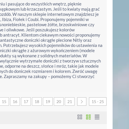
iu i pasujące do wszystkich wnętrz, pięknie
 kępkowym lub krzaczastym. Jeśli to kwiaty mają grać
 ozdób. W naszym sklepie internetowym znajdziesz je
Ibiza, Fiołek i Coubi. Proponujemy pojemniki w
snoniebieskie, pastelowe żółte, brzoskwiniowe czy
e i oliwkowe. Jeśli poszukujesz kolorów
lub antracyt. Klientom ciekawym nowości proponujemy
 fantastyczne doniczki okrągłe plecione Nitly oraz
ch. Potrzebujesz wysokich pojemników do ustawienia na
a doniczki okrągłe z ażurowym wykończeniem (modele
rodukty są wykonane z solidnych materiałów. W
y wyłącznie wytrzymałe doniczki z tworzyw sztucznych
e, odporne na deszcz, słońce i mróz, takie jak modele
nych do doniczek rozmiarem i kolorem. Zwróć uwagę
nie. Zapraszamy na zakupy – pomożemy Ci stworzyć
15
16
17
18
19
20
21
15 - 25