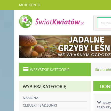
MOJE KONTO
WSZYSTKIE KATEGORIE
Strona gł
WYBIERZ KATEGORIĘ
DON
NASIONA
W naszym
CEBULKI I SADZONKI
tego, cz