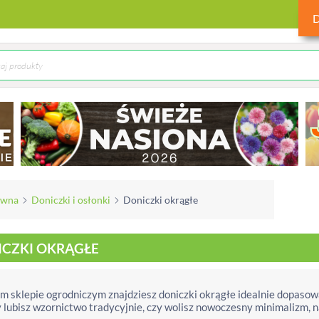
ówna
Doniczki i osłonki
Doniczki okrągłe
ICZKI OKRĄGŁE
 sklepie ogrodniczym znajdziesz doniczki okrągłe idealnie dopasow
y lubisz wzornictwo tradycyjnie, czy wolisz nowoczesny minimalizm, 