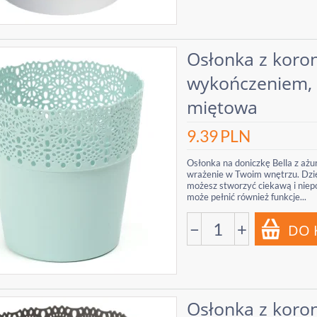
Osłonka z kor
wykończeniem, a
miętowa
9.39
PLN
Osłonka na doniczkę Bella z 
wrażenie w Twoim wnętrzu. Dzię
możesz stworzyć ciekawą i niep
może pełnić również funkcje...
−
+
Osłonka z kor