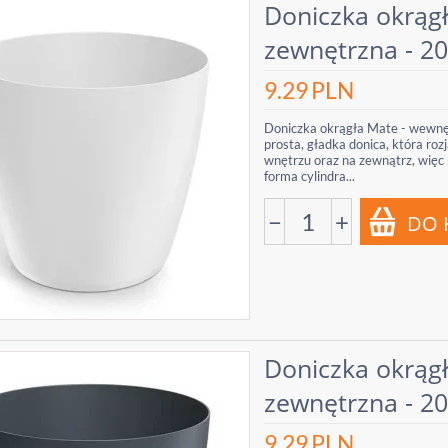
Doniczka okrąg
zewnętrzna - 20
9.29
PLN
Doniczka okrągła Mate - wewnęt
prosta, gładka donica, która roz
wnętrzu oraz na zewnątrz, więc 
forma cylindra...
−
+
Doniczka okrąg
zewnętrzna - 20
9.29
PLN