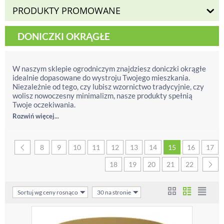
PRODUKTY PROMOWANE
DONICZKI OKRĄGŁE
W naszym sklepie ogrodniczym znajdziesz doniczki okrągłe
idealnie dopasowane do wystroju Twojego mieszkania.
Niezależnie od tego, czy lubisz wzornictwo tradycyjnie, czy
wolisz nowoczesny minimalizm, nasze produkty spełnią
Twoje oczekiwania.
Rozwiń więcej...
8
9
10
11
12
13
14
15
16
17
18
19
20
21
22
Sortuj wg ceny rosnąco
30 na stronie