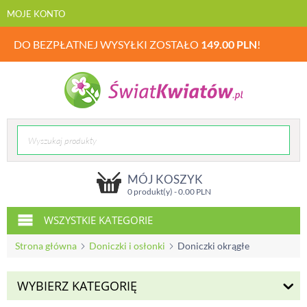
MOJE KONTO
DO BEZPŁATNEJ WYSYŁKI ZOSTAŁO
149.00
PLN
!
MÓJ KOSZYK
0 produkt(y) -
0.00
PLN
WSZYSTKIE KATEGORIE
Strona główna
Doniczki i osłonki
Doniczki okrągłe
WYBIERZ KATEGORIĘ