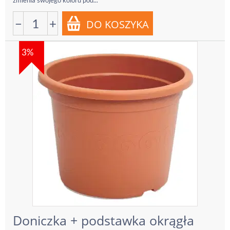
zmienia swojego koloru pod...
−
+
3%
Doniczka + podstawka okrągła