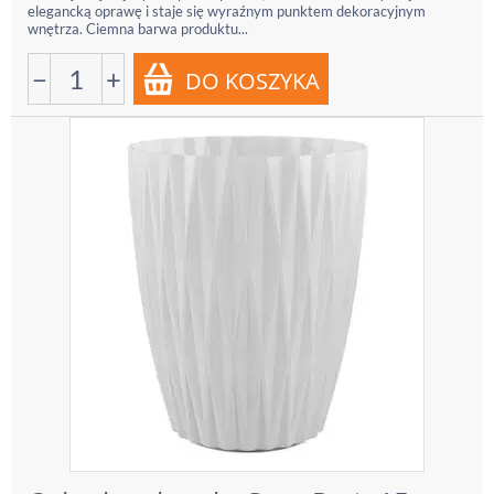
elegancką oprawę i staje się wyraźnym punktem dekoracyjnym
wnętrza. Ciemna barwa produktu...
−
+