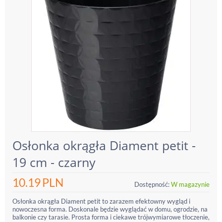
Osłonka okrągła Diament petit -
19 cm - czarny
10.19
PLN
Dostępność:
W magazynie
Osłonka okrągła Diament petit to zarazem efektowny wygląd i
nowoczesna forma. Doskonale będzie wyglądać w domu, ogrodzie, na
balkonie czy tarasie. Prosta forma i ciekawe trójwymiarowe tłoczenie,