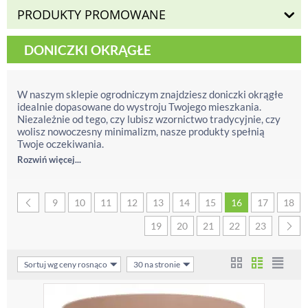
PRODUKTY PROMOWANE
DONICZKI OKRĄGŁE
W naszym sklepie ogrodniczym znajdziesz doniczki okrągłe
idealnie dopasowane do wystroju Twojego mieszkania.
Niezależnie od tego, czy lubisz wzornictwo tradycyjnie, czy
wolisz nowoczesny minimalizm, nasze produkty spełnią
Twoje oczekiwania.
Rozwiń więcej...
9
10
11
12
13
14
15
16
17
18
19
20
21
22
23
Sortuj wg ceny rosnąco
30 na stronie