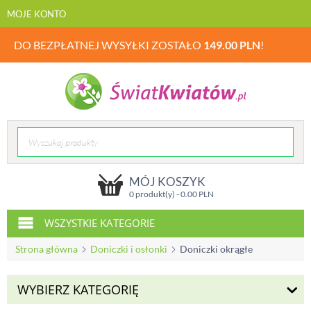
MOJE KONTO
DO BEZPŁATNEJ WYSYŁKI ZOSTAŁO
149.00
PLN
!
MÓJ KOSZYK
0 produkt(y) -
0.00
PLN
WSZYSTKIE KATEGORIE
Strona główna
Doniczki i osłonki
Doniczki okrągłe
WYBIERZ KATEGORIĘ