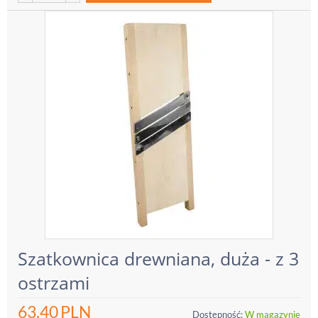
Szatkownica drewniana, duża - z 3
ostrzami
63.40
PLN
Dostępność:
W magazynie