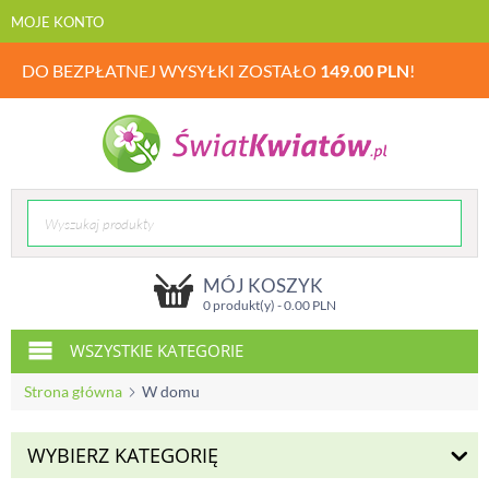
MOJE KONTO
DO BEZPŁATNEJ WYSYŁKI ZOSTAŁO
149.00
PLN
!
MÓJ KOSZYK
0 produkt(y) -
0.00
PLN
WSZYSTKIE KATEGORIE
Strona główna
W domu
WYBIERZ KATEGORIĘ