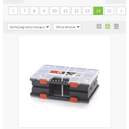
7
8
9
10
11
12
13
14
15
Sortuj wg ceny rosnąco
30 na stronie