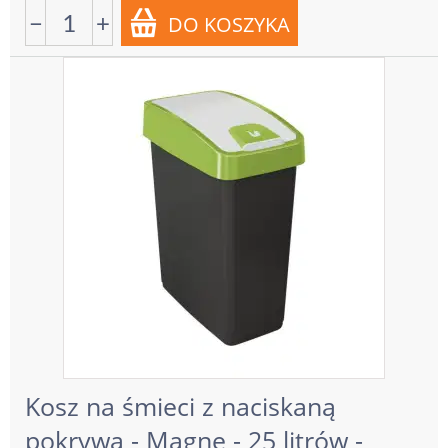
−
+
Kosz na śmieci z naciskaną
pokrywą - Magne - 25 litrów -