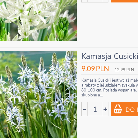
Kamasja Cusickii
9.09
PLN
12.99
PLN
Kamasja Cusickii jest wciąż mał
a rabaty z jej udziałem zyskują
80-100 cm. Posiada wspaniałe, bł
skupione a...
−
+