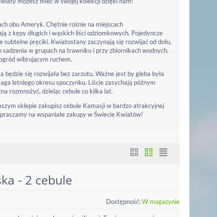
wiaty możesz mieć w swojej kolekcji dzięki nam!
kach obu Ameryk. Chętnie rośnie na miejscach
ją z kępy długich i wąskich liści odziomkowych. Pojedyncze
 subtelne pręciki. Kwiatostany zaczynają się rozwijać od dołu,
do sadzenia w grupach na trawniku i przy zbiornikach wodnych.
 ogród wibrującym ruchem.
 będzie się rozwijała bez zarzutu. Ważne jest by gleba była
maga letniego okresu spoczynku. Liście zasychają późnym
a rozmnożyć, dzieląc cebule co kilka lat.
naszym sklepie zakupisz cebule Kamasji w bardzo atrakcyjnej
. Zapraszamy na wspaniałe zakupy w Świecie Kwiatów!
ka - 2 cebule
Dostępność:
W magazynie