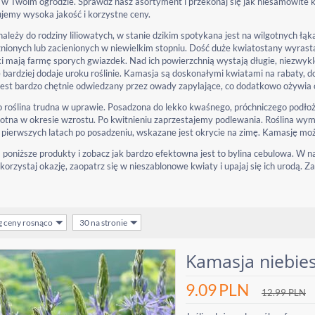
 w Twoim ogrodzie. Sprawdź nasz asortyment i przekonaj się jak niesamowite k
emy wysoka jakość i korzystne ceny.
ależy do rodziny liliowatych, w stanie dzikim spotykana jest na wilgotnych łą
nionych lub zacienionych w niewielkim stopniu. Dość duże kwiatostany wyrasta
i mają farmę sporych gwiazdek. Nad ich powierzchnią wystają długie, niezwykle
e bardziej dodaje uroku roślinie. Kamasja są doskonałymi kwiatami na rabaty, 
est bardzo chętnie odwiedzany przez owady zapylające, co dodatkowo ożywia
to roślina trudna w uprawie. Posadzona do lekko kwaśnego, próchniczego podłoża
gotna w okresie wzrostu. Po kwitnieniu zaprzestajemy podlewania. Roślina wy
pierwszych latach po posadzeniu, wskazane jest okrycie na zimę. Kamasję możn
a poniższe produkty i zobacz jak bardzo efektowna jest to bylina cebulowa. W 
korzystaj okazję, zaopatrz się w nieszablonowe kwiaty i upajaj się ich urodą
g ceny rosnąco
30 na stronie
Kamasja niebies
9.09
PLN
12.99
PLN