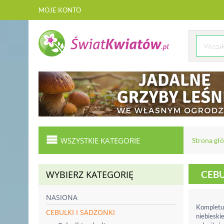
MOJE KONTO
WSZYSTKIE KATEGORIE
Strona gł
WYBIERZ KATEGORIĘ
CEBU
NASIONA
Kompletuj
CEBULKI I SADZONKI
niebieskie