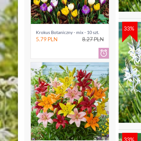
33%
Krokus Botaniczny - mix - 10 szt.
5.79
PLN
8.27
PLN
33%