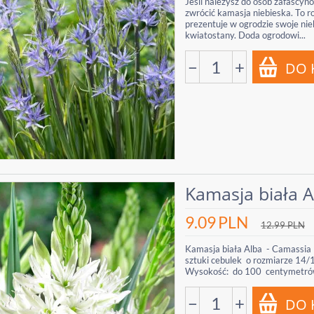
Jeśli należysz do osób zafascy
zwrócić kamasja niebieska. To r
prezentuje w ogrodzie swoje ni
kwiatostany. Doda ogrodowi...
−
+
Kamasja biała Al
9.09
PLN
12.99
PLN
Kamasja biała Alba - Camassia l
sztuki cebulek o rozmiarze 14/
Wysokość: do 100 centymetrów 
−
+