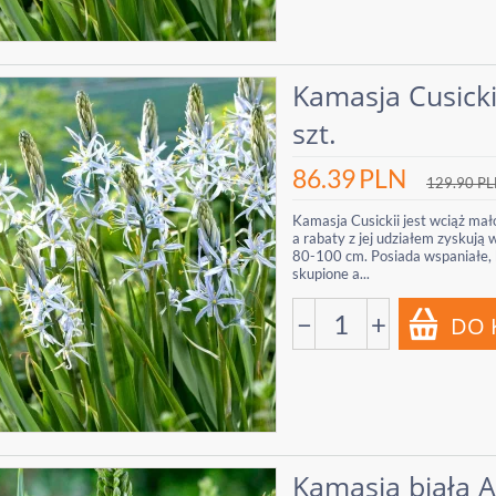
Kamasja Cusickii
szt.
86.39
PLN
129.90
PL
Kamasja Cusickii jest wciąż mał
a rabaty z jej udziałem zyskują
80-100 cm. Posiada wspaniałe, bł
skupione a...
−
+
Kamasja biała A