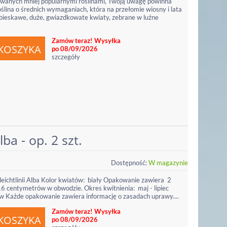
nowanych mniej popularnymi roślinami, Twoją uwagę powinna
oślina o średnich wymaganiach, która na przełomie wiosny i lata
ebieskawe, duże, gwiazdkowate kwiaty, zebrane w luźne
Zamów teraz! Wysyłka
po 08/09/2026
szczegóły
ba - op. 2 szt.
Dostępność:
W magazynie
eichtlinii Alba Kolor kwiatów: biały Opakowanie zawiera 2
16 centymetrów w obwodzie. Okres kwitnienia: maj - lipiec
Każde opakowanie zawiera informację o zasadach uprawy....
Zamów teraz! Wysyłka
po 08/09/2026