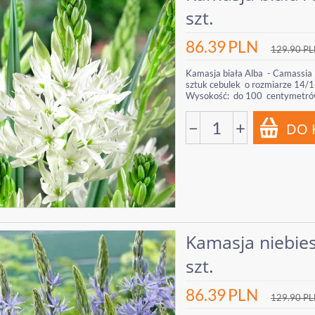
szt.
86.39
PLN
129.90
PL
Kamasja biała Alba - Camassia 
sztuk cebulek o rozmiarze 14/1
Wysokość: do 100 centymetrów
−
+
Kamasja niebies
szt.
86.39
PLN
129.90
PL