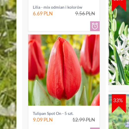
Lilia - mix odmian i kolorów
6.69
PLN
9.56
PLN
33%
Tulipan Spot On - 5 szt.
9.09
PLN
12.99
PLN