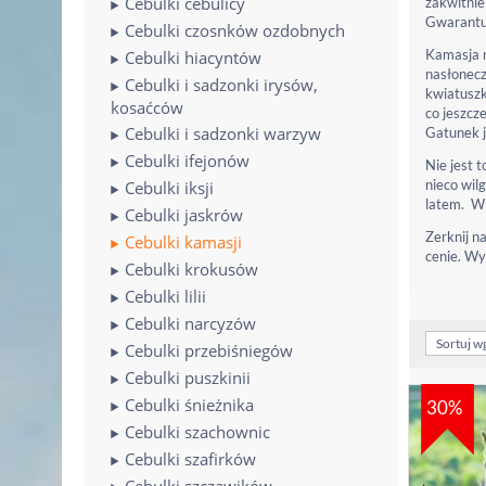
Cebulki cebulicy
zakwitnie
Gwarantuj
Cebulki czosnków ozdobnych
Kamasja n
Cebulki hiacyntów
nasłonecz
Cebulki i sadzonki irysów,
kwiatuszk
kosaćców
co jeszcz
Cebulki i sadzonki warzyw
Gatunek j
Cebulki ifejonów
Nie jest 
nieco wil
Cebulki iksji
latem. W 
Cebulki jaskrów
Zerknij n
Cebulki kamasji
cenie. Wy
Cebulki krokusów
Cebulki lilii
Cebulki narcyzów
Sortuj w
Cebulki przebiśniegów
Cebulki puszkinii
Cebulki śnieżnika
30%
Cebulki szachownic
Cebulki szafirków
Cebulki szczawików