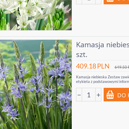
Kamasja niebies
szt.
409.18
PLN
649.50
Kamasja niebieska Zestaw zawie
etykieta z podstawowymi informac
−
+