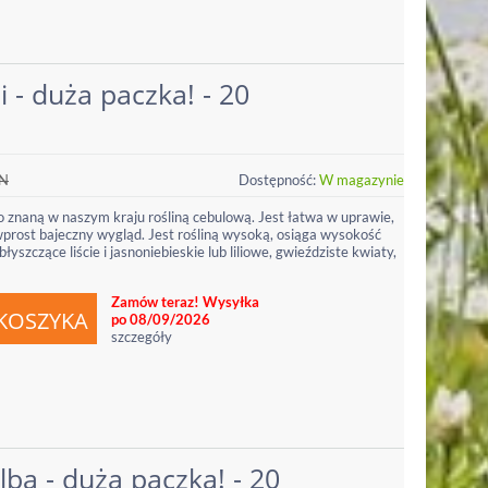
 - duża paczka! - 20
N
Dostępność:
W magazynie
o znaną w naszym kraju rośliną cebulową. Jest łatwa w uprawie,
 wprost bajeczny wygląd. Jest rośliną wysoką, osiąga wysokość
yszczące liście i jasnoniebieskie lub liliowe, gwieździste kwiaty,
Zamów teraz! Wysyłka
po 08/09/2026
szczegóły
lba - duża paczka! - 20