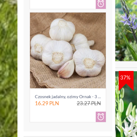
37%
Czosnek jadalny, ozimy Ornak - 3 główki (0...
16.29
PLN
23.27
PLN