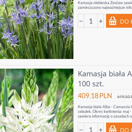
Kamasja niebieska Zestaw zawier
zamieszczono najważniejsze info
−
+
Kamasja biała A
100 szt.
409.18
PLN
649.50
Kamasja biała Alba - Camassia l
cebulek. Okres kwitnienia: maj
zawiera informację o zasadach 
−
+