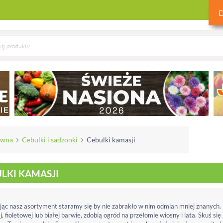
ówna
Cebulki i sadzonki
Cebulki kamasji
LKI KAMASJI
ąc nasz asortyment staramy się by nie zabrakło w nim odmian mniej znanych.
j, fioletowej lub białej barwie, zdobią ogród na przełomie wiosny i lata. Skuś się