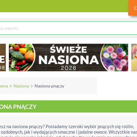
ówna
Nasiona
Nasiona pnączy
IONA PNĄCZY
sz na nasiona pnączy? Posiadamy szeroki wybór pnących się roślin,
ozdobnych, jak i wydających smaczne i jadalne owoce. Wszystkie na