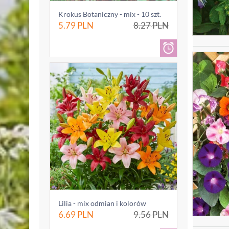
Krokus Botaniczny - mix - 10 szt.
5.79
PLN
8.27
PLN
Lilia - mix odmian i kolorów
6.69
PLN
9.56
PLN