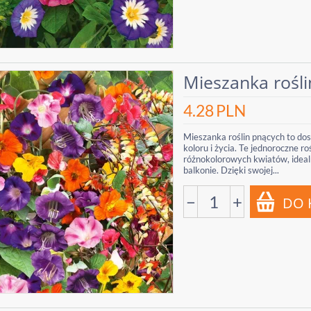
Mieszanka rośl
4.28
PLN
Mieszanka roślin pnących to do
koloru i życia. Te jednoroczne r
różnokolorowych kwiatów, idealn
balkonie. Dzięki swojej...
−
+