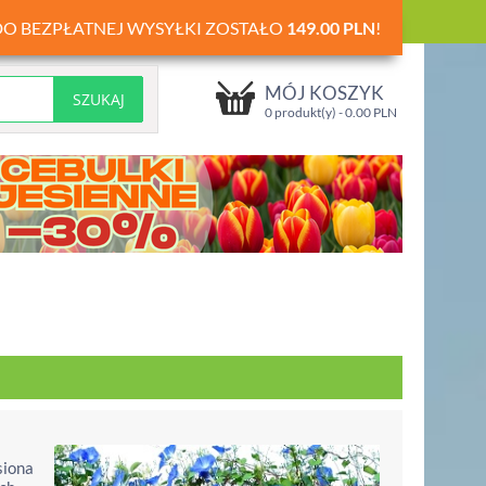
DO BEZPŁATNEJ WYSYŁKI ZOSTAŁO
149.00
PLN
!
MÓJ KOSZYK
0 produkt(y) -
0.00
PLN
siona