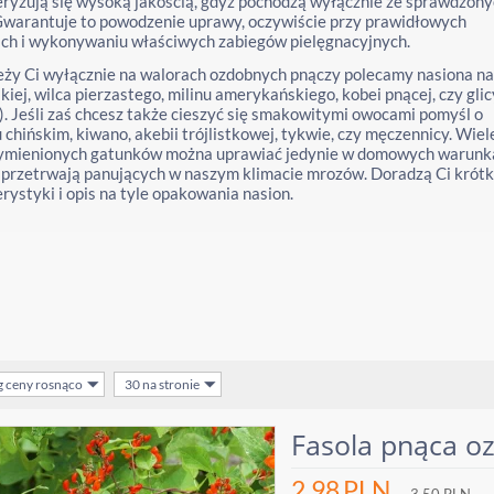
ryzują się wysoką jakością, gdyż pochodzą wyłącznie ze sprawdzon
Gwarantuje to powodzenie uprawy, oczywiście przy prawidłowych
ch i wykonywaniu właściwych zabiegów pielęgnacyjnych.
leży Ci wyłącznie na walorach ozdobnych pnączy polecamy nasiona na
kiej, wilca pierzastego, milinu amerykańskiego, kobei pnącej, czy glic
i). Jeśli zaś chcesz także cieszyć się smakowitymi owocami pomyśl o
 chińskim, kiwano, akebii trójlistkowej, tykwie, czy męczennicy. Wiel
ymienionych gatunków można uprawiać jedynie w domowych warunk
 przetrwają panujących w naszym klimacie mrozów. Doradzą Ci krótk
rystyki i opis na tyle opakowania nasion.
g ceny rosnąco
30 na stronie
Fasola pnąca o
2.98
PLN