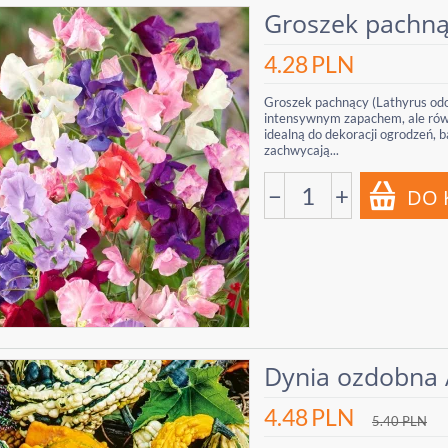
Groszek pachną
4.28
PLN
Groszek pachnący (Lathyrus odor
intensywnym zapachem, ale rów
idealną do dekoracji ogrodzeń, 
zachwycają...
−
+
Dynia ozdobna
4.48
PLN
5.40
PLN