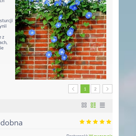
ych
sturcji
ynii
e z
ach,
ie
1
2
zdobna