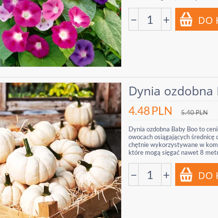
−
+
Dynia ozdobna
4.48
PLN
5.40
PLN
Dynia ozdobna Baby Boo to cenio
owocach osiągających średnicę d
chętnie wykorzystywane w kompo
które mogą sięgać nawet 8 metr
−
+