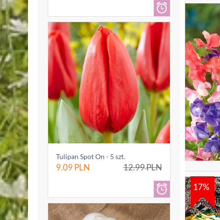
Tulipan Spot On - 5 szt.
9.09
PLN
12.99
PLN
17%