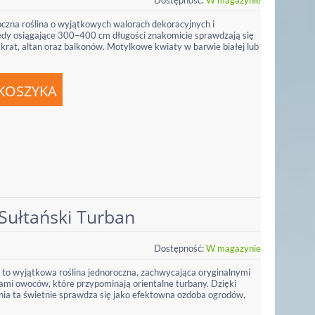
Dostępność:
W magazynie
oczna roślina o wyjątkowych walorach dekoracyjnych i
pędy osiągające 300–400 cm długości znakomicie sprawdzają się
 krat, altan oraz balkonów. Motylkowe kwiaty w barwie białej lub
Sułtański Turban
Dostępność:
W magazynie
 to wyjątkowa roślina jednoroczna, zachwycająca oryginalnymi
ami owoców, które przypominają orientalne turbany. Dzięki
a ta świetnie sprawdza się jako efektowna ozdoba ogrodów,