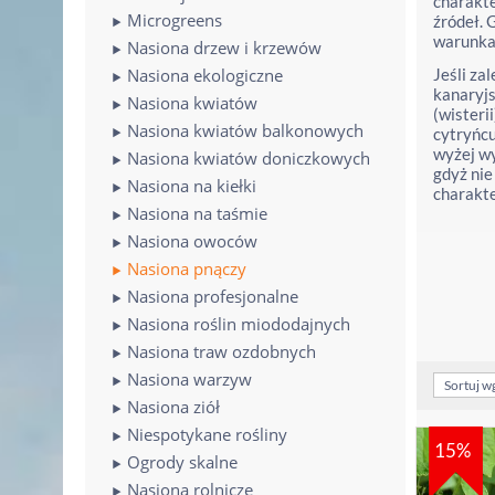
charakte
Microgreens
źródeł. 
warunka
Nasiona drzew i krzewów
Nasiona ekologiczne
Jeśli za
kanaryjs
Nasiona kwiatów
(wisteri
Nasiona kwiatów balkonowych
cytryńcu
wyżej w
Nasiona kwiatów doniczkowych
gdyż nie
Nasiona na kiełki
charakte
Nasiona na taśmie
Nasiona owoców
Nasiona pnączy
Nasiona profesjonalne
Nasiona roślin miododajnych
Nasiona traw ozdobnych
Nasiona warzyw
Sortuj w
Nasiona ziół
Niespotykane rośliny
15%
Ogrody skalne
Nasiona rolnicze