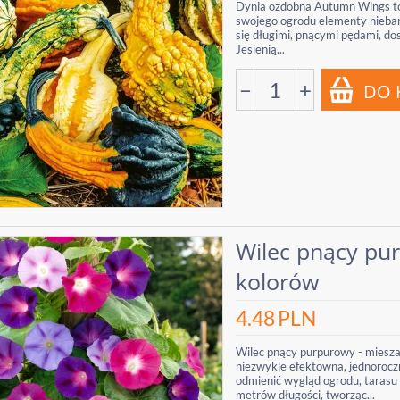
Dynia ozdobna Autumn Wings to
swojego ogrodu elementy niebana
się długimi, pnącymi pędami, do
Jesienią...
−
+
Wilec pnący pu
kolorów
4.48
PLN
Wilec pnący purpurowy - miesz
niezwykle efektowna, jednoroczn
odmienić wygląd ogrodu, tarasu 
metrów długości, tworząc...