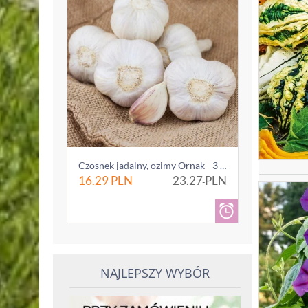
Czosnek jadalny, ozimy Ornak - 3 główki (0...
16.29
PLN
23.27
PLN
NAJLEPSZY WYBÓR