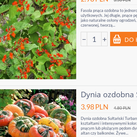
3.50
PLN
Fasola pnąca ozdobna to jednor
użytkowych. Jej długie, pnące 
jako naturalne osłony ogrodzeń,
czerwonej, tworzą...
−
+
Dynia ozdobna 
3.98
PLN
4.80
PLN
Dynia ozdobna Sułtański Turban
kształtami i intensywnymi kolor
pnącym lub płożącym pędom dyni
altan czy balkonów. Żywe...