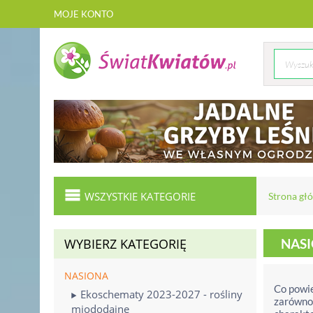
MOJE KONTO
WSZYSTKIE KATEGORIE
Strona gł
WYBIERZ KATEGORIĘ
NAS
NASIONA
Co powie
Ekoschematy 2023-2027 - rośliny
zarówno 
miododajne