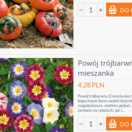
−
+
Powój trójbarw
mieszanka
4.28
PLN
Powój trójbarwny (Convolvulus t
bogactwem barw swoich dużych, 
rozgałęzionym, wiotkim pędom, 
zarówno na rabatach, jak i...
−
+