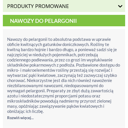
PRODUKTY PROMOWANE
NAWOZY DO PELARGONII
Nawozy do pelargonii to absolutna podstawa w uprawie
obficie kwitnących gatunków doniczkowych. Rośliny te
kwitną bardzo hojnie i bardzo długo, a ponieważ sadzi się je
najczęściej w niedużych pojemnikach, potrzebują
codziennego podlewania, przez co grozi im wypłukiwanie
składników pokarmowych z podłoża. Pozbawione dostępu do
mikro- i makroelementów rośliny przestają się rozwijać i
wytwarzać pąki kwiatowe, zaczynają też zazwyczaj szybko
chorować. Niekorzystne jest dla nich również nawożenie
niezbilansowanymi nawozami, niedopasowanymi do
wymagań pelargonii. Preparaty ze zbyt dużą zawartością
azotu i niedostatecznymi proporcjami potasu oraz
mikroskładników powodują nadmierny przyrost zielonej
masy, opóźniając zawiązywanie pąków kwiatowych i
obniżając ich liczbę.
Rozwiń więcej...