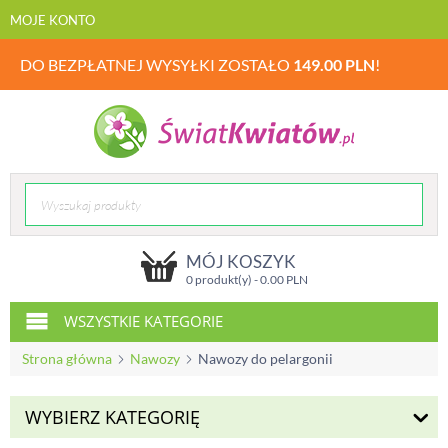
MOJE KONTO
DO BEZPŁATNEJ WYSYŁKI ZOSTAŁO
149.00
PLN
!
MÓJ KOSZYK
0 produkt(y) -
0.00
PLN
WSZYSTKIE KATEGORIE
Strona główna
Nawozy
Nawozy do pelargonii
WYBIERZ KATEGORIĘ