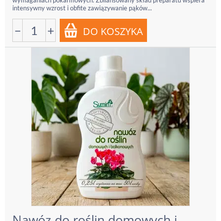
wymaganiach pokarmowych. Zbilansowany skład preparatu wspiera
intensywny wzrost i obfite zawiązywanie pąków...
−
+
Nawóz do roślin domowych i