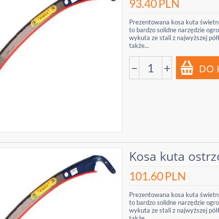
93.40
PLN
Prezentowana kosa kuta świetni
to bardzo solidne narzędzie ogr
wykuta ze stali z najwyższej pó
także...
−
+
Kosa kuta ostrz
101.60
PLN
Prezentowana kosa kuta świetni
to bardzo solidne narzędzie ogr
wykuta ze stali z najwyższej pó
także...