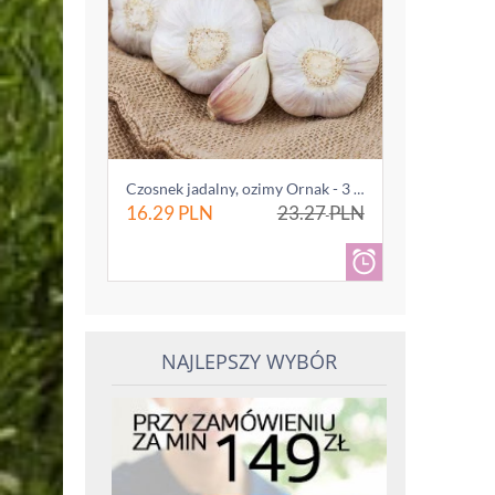
Czosnek jadalny, ozimy Ornak - 3 główki (0...
16.29
PLN
23.27
PLN
NAJLEPSZY WYBÓR