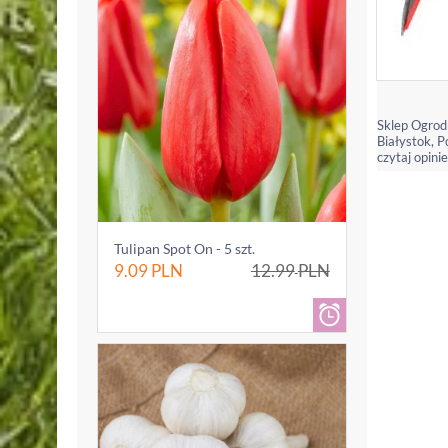
Sklep Ogrod
Białystok, P
czytaj opinie
Tulipan Spot On - 5 szt.
9.09
PLN
12.99
PLN