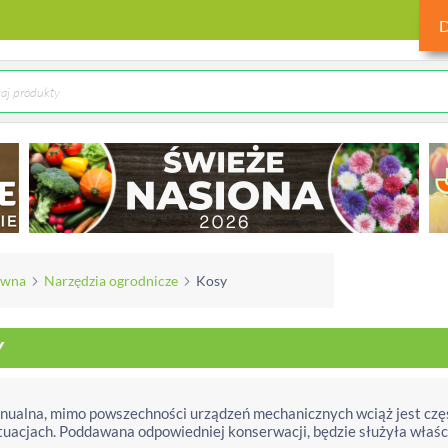
ówna
Narzędzia ogrodnicze
Kosy
Y
nualna, mimo powszechności urządzeń mechanicznych wciąż jest czę
tuacjach. Poddawana odpowiedniej konserwacji, będzie służyła właścic