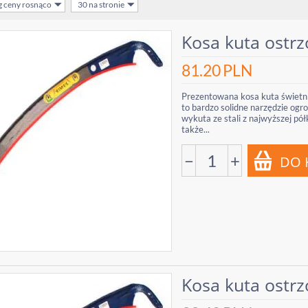
g ceny rosnąco
30 na stronie
Kosa kuta ostrz
81.20
PLN
Prezentowana kosa kuta świetni
to bardzo solidne narzędzie ogr
wykuta ze stali z najwyższej pó
także...
−
+
Kosa kuta ostrz