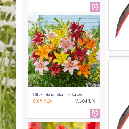
Lilia - mix odmian i kolorów
6.69
PLN
9.56
PLN