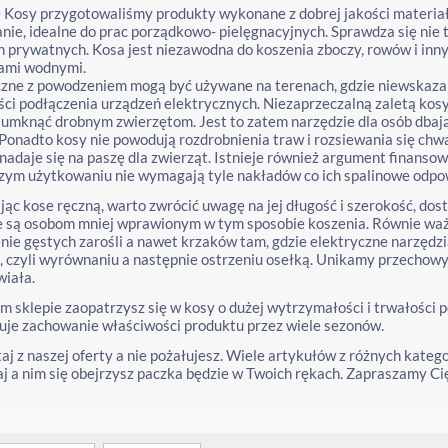
 Kosy przygotowaliśmy produkty wykonane z dobrej jakości materiałó
nie, idealne do prac porządkowo- pielęgnacyjnych. Sprawdza się nie ty
 prywatnych. Kosa jest niezawodna do koszenia zboczy, rowów i inny
kami wodnymi.
zne z powodzeniem mogą być używane na terenach, gdzie niewskazan
ci podłączenia urządzeń elektrycznych. Niezaprzeczalną zaletą kosy j
umknąć drobnym zwierzętom. Jest to zatem narzędzie dla osób dbaj
 Ponadto kosy nie powodują rozdrobnienia traw i rozsiewania się chw
 nadaje się na paszę dla zwierząt. Istnieje również argument finanso
zym użytkowaniu nie wymagają tyle nakładów co ich spalinowe odpow
ąc kose ręczną, warto zwrócić uwagę na jej długość i szerokość, dos
 są osobom mniej wprawionym w tym sposobie koszenia. Równie ważny
nie gęstych zarośli a nawet krzaków tam, gdzie elektryczne narzędzia
, czyli wyrównaniu a następnie ostrzeniu osełką. Unikamy przechowy
wiała.
 sklepie zaopatrzysz się w kosy o dużej wytrzymałości i trwałości
je zachowanie właściwości produktu przez wiele sezonów.
aj z naszej oferty a nie pożałujesz. Wiele artykułów z różnych kate
 a nim się obejrzysz paczka będzie w Twoich rękach. Zapraszamy Cię