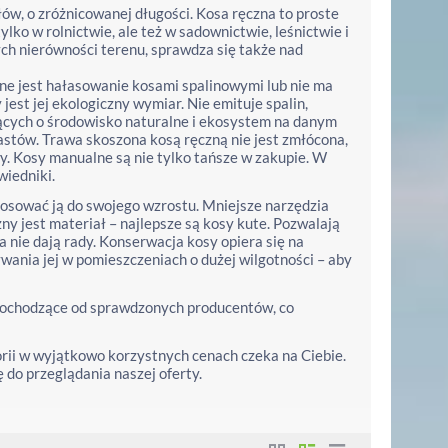
w, o zróżnicowanej długości. Kosa ręczna to proste
lko w rolnictwie, ale też w sadownictwie, leśnictwie i
ch nierówności terenu, sprawdza się także nad
e jest hałasowanie kosami spalinowymi lub nie ma
est jej ekologiczny wymiar. Nie emituje spalin,
ących o środowisko naturalne i ekosystem na danym
astów. Trawa skoszona kosą ręczną nie jest zmłócona,
wy. Kosy manualne są nie tylko tańsze w zakupie. W
iedniki.
tosować ją do swojego wzrostu. Mniejsze narzędzia
 jest materiał – najlepsze są kosy kute. Pozwalają
 nie dają rady. Konserwacja kosy opiera się na
wania jej w pomieszczeniach o dużej wilgotności – aby
 pochodzące od sprawdzonych producentów, co
gorii w wyjątkowo korzystnych cenach czeka na Ciebie.
 do przeglądania naszej oferty.