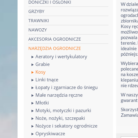
DONICZKI I OSŁONKI
W dziale
rozwiąza
GRZYBY
ogrodach
TRAWNIKI
zbiorni
Kosy ręc
NAWOZY
możliwoś
pozwala 
AKCESORIA OGRODNICZE
terenie.
NARZĘDZIA OGRODNICZE
idealnie
późniejs
Aeratory i wertykulatory
Wybieraj
Grabie
polecane
Kosy
na kosze
Linki tnące
klepaniu
nie rdze
Łopaty i zgarniacze do śniegu
Małe narzędzia ręczne
W naszym
gwarantu
Młotki
Skorzyst
Motyki, motyczki i pazurki
Zamawiaj
Noże, nożyki, szczepaki
Nożyce i sekatory ogrodnicze
Opryskiwacze