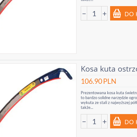
−
+
Kosa kuta ostrz
106.90
PLN
Prezentowana kosa kuta świetni
to bardzo solidne narzędzie ogr
wykuta ze stali z najwyższej pó
także...
−
+