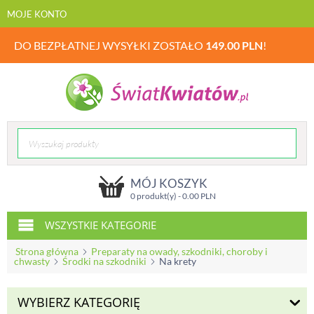
MOJE KONTO
DO BEZPŁATNEJ WYSYŁKI ZOSTAŁO
149.00
PLN
!
MÓJ KOSZYK
0 produkt(y) -
0.00
PLN
WSZYSTKIE KATEGORIE
Strona główna
Preparaty na owady, szkodniki, choroby i
chwasty
Środki na szkodniki
Na krety
WYBIERZ KATEGORIĘ