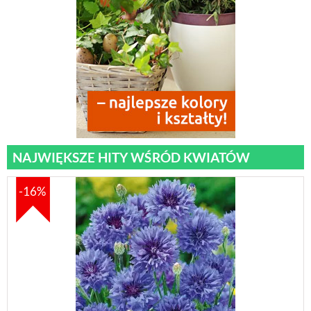
NAJWIĘKSZE HITY WŚRÓD KWIATÓW
-16%