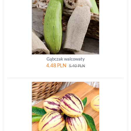
Gąbczak walcowaty
4.48
PLN
5.40
PLN