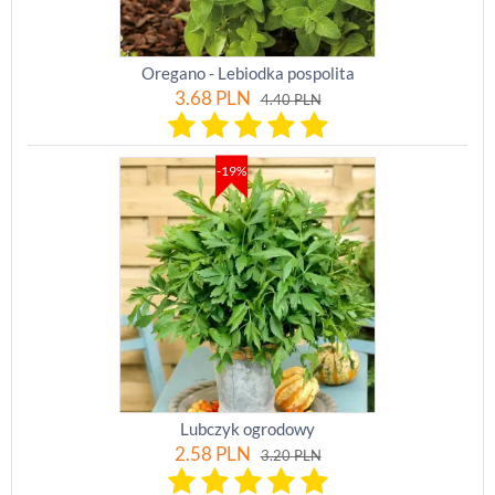
Oregano - Lebiodka pospolita
3.68
PLN
4.40
PLN
-19%
Lubczyk ogrodowy
2.58
PLN
3.20
PLN