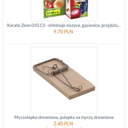
Karate Zeon 050 CS - eliminuje mszyce, gąsienice, przędziorki i inne szkodniki - Substral - 2,5 ml
9.70
PLN
Myszołapka drewniana, pułapka na myszy drewniana
2.40
PLN