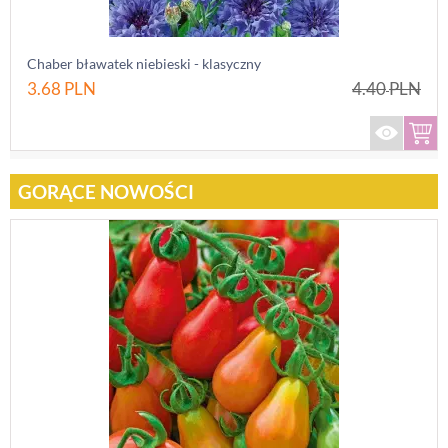
Chaber bławatek niebieski - klasyczny
3.68
PLN
4.40
PLN
GORĄCE NOWOŚCI