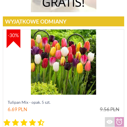
WYJĄTKOWE ODMIANY
-30%
Tulipan Mix - opak. 5 szt.
6.69
PLN
9.56
PLN