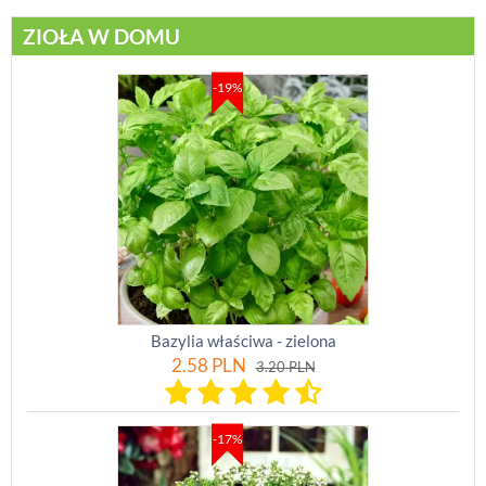
ZIOŁA W DOMU
-19%
Bazylia właściwa - zielona
2.58
PLN
3.20
PLN
-17%