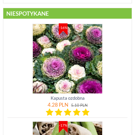
NIESPOTYKANE
-16%
Kapusta ozdobna
4.28
PLN
5.10
PLN
-17%