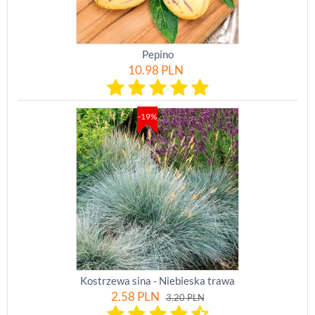
Pepino
10.98
PLN
-19%
Kostrzewa sina - Niebieska trawa
2.58
PLN
3.20
PLN