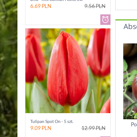
6.69
PLN
9.56
PLN
Abs
Tulipan Spot On - 5 szt.
Po
9.09
PLN
12.99
PLN