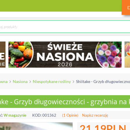
ówna
Nasiona
Niespotykane rośliny
Shiitake - Grzyb długowieczno
ake - Grzyb długowieczności - grzybnia na
ć:
W magazynie
KOD:
001362
(1 Opinie)
Napisz recenzję
21.19
PLN