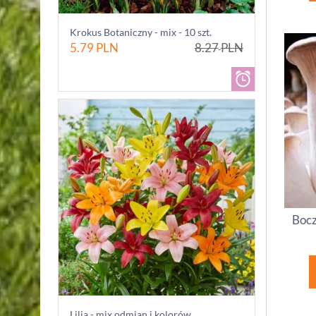
Krokus Botaniczny - mix - 10 szt.
5.79
PLN
8.27
PLN
Bocz
Lilia - mix odmian i kolorów