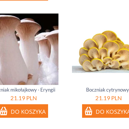
niak mikołajkowy - Eryngii
Boczniak cytrynow
21.19
PLN
21.19
PLN