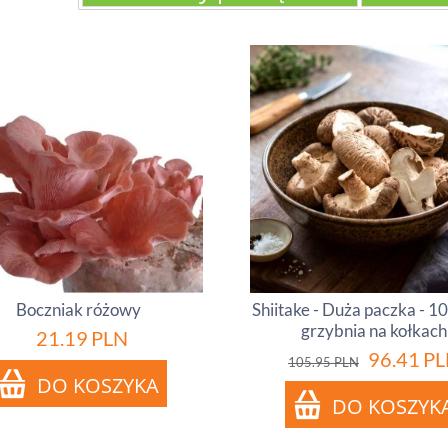
Boczniak różowy
Shiitake - Duża paczka - 100
grzybnia na kołkach
21.19
PLN
96.41
PL
105.95
PLN