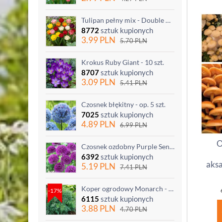
Tulipan pełny mix - Double mix - 5 szt.
8772
sztuk kupionych
3.99
PLN
5.70
PLN
Krokus Ruby Giant - 10 szt.
8707
sztuk kupionych
3.09
PLN
5.41
PLN
Czosnek błękitny - op. 5 szt.
7025
sztuk kupionych
4.89
PLN
6.99
PLN
O
Czosnek ozdobny Purple Sensation - op. 3 szt.
6392
sztuk kupionych
aks
5.19
PLN
7.41
PLN
Koper ogrodowy Monarch - po ścięciu odrasta
-17%
6115
sztuk kupionych
3.88
PLN
4.70
PLN