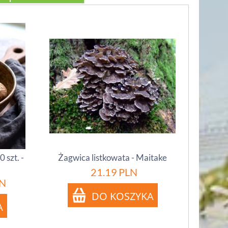
 szt. -
Żagwica listkowata - Maitake
21.19
PLN
N