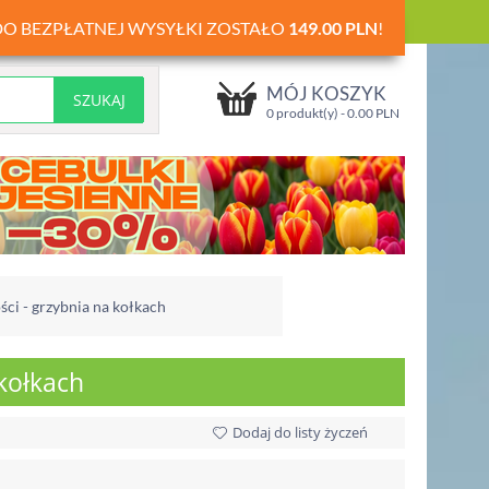
DO BEZPŁATNEJ WYSYŁKI ZOSTAŁO
149.00
PLN
!
MÓJ KOSZYK
0 produkt(y) -
0.00
PLN
ści - grzybnia na kołkach
 kołkach
Dodaj do listy życzeń