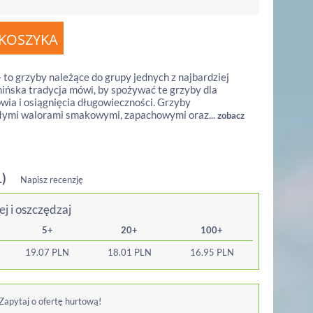
- to grzyby należące do grupy jednych z najbardziej
hińska tradycja mówi, by spożywać te grzyby dla
ia i osiągnięcia długowieczności. Grzyby
ałymi walorami smakowymi, zapachowymi oraz...
zobacz
1)
Napisz recenzję
ej i oszczędzaj
5+
20+
100+
19.07
PLN
18.01
PLN
16.95
PLN
 Zapytaj o ofertę hurtową!