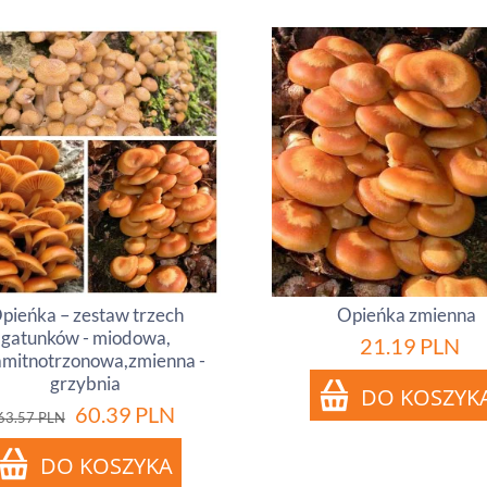
pieńka – zestaw trzech
Opieńka zmienna
gatunków - miodowa,
21.19
PLN
amitnotrzonowa,zmienna -
grzybnia
60.39
PLN
63.57
PLN