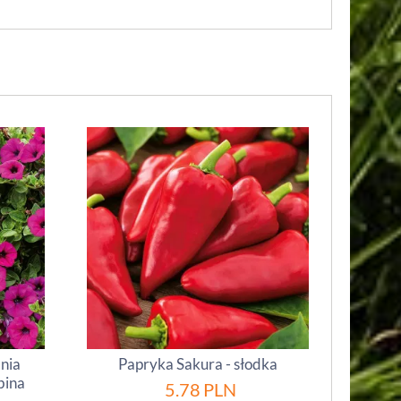
inia
Papryka Sakura - słodka
bina
5.78
PLN