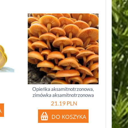
y
Opieńka aksamitnotrzonowa,
zimówka aksamitnotrzonowa
21.19
PLN