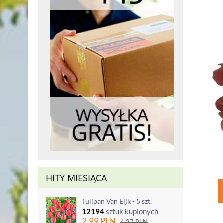
HITY MIESIĄCA
Tulipan Van Eijk - 5 szt.
12194
sztuk kupionych
2.99
PLN
4.27
PLN