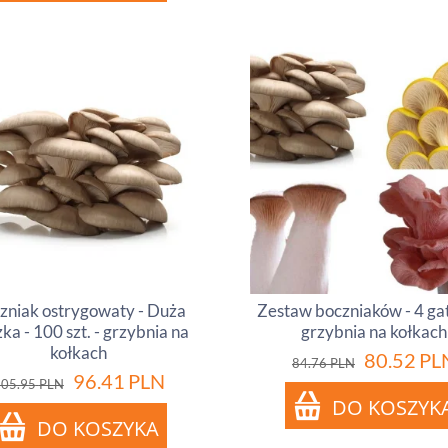
zniak ostrygowaty - Duża
Zestaw boczniaków - 4 gat
ka - 100 szt. - grzybnia na
grzybnia na kołkach
kołkach
80.52
PL
84.76
PLN
96.41
PLN
105.95
PLN