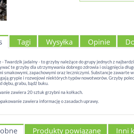
s
Tagi
Wysyłka
Opinie
Do
e - Twardzik jadalny - to grzyby należące do grupy jednych z najbardz
ywać te grzyby dla utrzymywania dobrego zdrowia i osiągnięcia dłu
i smakowymi, zapachowymi oraz leczniczymi. Substancje zawarte w 
gają grypie i rozwojowi niektórych typów nowotworów. Grzyby poleca
d dębu, grabu, bądź buku.
nie zawiera 20 sztuk grzybni na kołkach.
pakowanie zawiera informację o zasadach uprawy.
obne
Produkty powiązane
Inni 