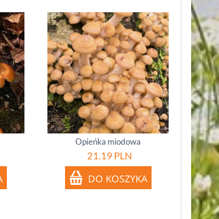
Opieńka miodowa
21.19
PLN