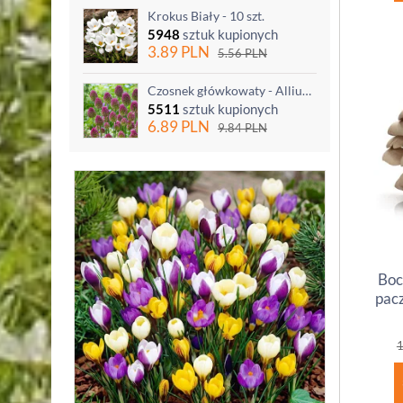
Krokus Biały - 10 szt.
5948
sztuk kupionych
3.89
PLN
5.56
PLN
Czosnek główkowaty - Allium sphaerocephalon - 20 szt.
5511
sztuk kupionych
6.89
PLN
9.84
PLN
Boc
pacz