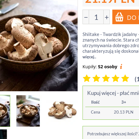
−
+
Shiitake - Twardzik jadalny 
znanych na świecie. Stara c
utrzymywania dobrego zdrow
charakteryzują się doskon
więcej..
Kupiły:
52 osoby
(
Kupuj więcej - płać mni
Ilość
3+
Cena
20.13
PLN
Potrzebujesz większej ilości?