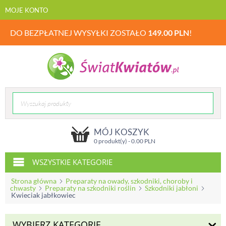
MOJE KONTO
DO BEZPŁATNEJ WYSYŁKI ZOSTAŁO
149.00
PLN
!
MÓJ KOSZYK
0 produkt(y) -
0.00
PLN
WSZYSTKIE KATEGORIE
Strona główna
Preparaty na owady, szkodniki, choroby i
chwasty
Preparaty na szkodniki roślin
Szkodniki jabłoni
Kwieciak jabłkowiec
WYBIERZ KATEGORIĘ