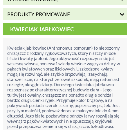
PRODUKTY PROMOWANE
KWIECIAK JABŁKOWIEC
Kwieciak jabłkowiec (Anthonomus pomorum) to niepozorny
chrząszcz z rodziny ryjkowcowatych, który niszczy młode
liście i kwiaty jabłoni. Jego aktywność rozpoczyna się już
wczesną wiosną, ponieważ wtedy właśnie wygryza dziury w
pąkach kwiatowych oraz liściowych. Uszkodzone kwiaty
mogą się rozwinąć, ale szybko brązowieją i zasychają,
starsze liście, na których żerował szkodnik, mają natomiast
rozległe, okrągłe dziury. Dorosłego kwieciaka jabłkowca
rozpoznasz po charakterystycznej budowie ciała – jego
tułów jest owalny, chrząszcz ma ponadto długie odnóża i
bardzo długi, cienki ryjek. Przyjmuje kolor brązowy, a na
pokrywach posiada szeroki, czarny, poprzeczny prążek. Jest
przy tym maleńki, ponieważ dorasta maksymalnie do 4 mm
długości. Jego białe, pozbawione odnóży larwy rozwijają się
wewnątrz pąków kwiatowych i nie opuszczają kryjówek
przed przepoczwarzeniem się w chrząszcze. Szkodliwość