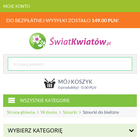
MOJE KONTO
DO BEZPŁATNEJ WYSYŁKI ZOSTAŁO
149.00
PLN
!
MÓJ KOSZYK
0 produkt(y) -
0.00
PLN
WSZYSTKIE KATEGORIE
Strona główna
W domu
Sznurki
Sznurki do bielizny
WYBIERZ KATEGORIĘ