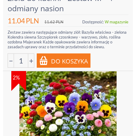
odmiany nasion
11.04
PLN
11.62
PLN
Dostępność:
W magazynie
Zestaw zawiera następujące odmiany ziół: Bazylia właściwa - zielona
Kolendra siewna Szczypiorek czosnkowy - warzywo, zioło, roślina
ozdobna Majeranek Każde opakowanie zawiera informację o
zasadach uprawy oraz o terminie przydatności do siewu.
−
+
2%