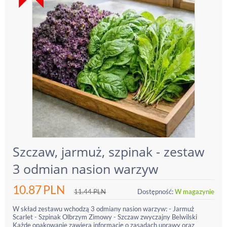
Szczaw, jarmuż, szpinak - zestaw
3 odmian nasion warzyw
10.87
PLN
11.44
PLN
Dostępność:
W magazynie
W skład zestawu wchodzą 3 odmiany nasion warzyw: - Jarmuż
Scarlet - Szpinak Olbrzym Zimowy - Szczaw zwyczajny Belwilski
Każde opakowanie zawiera informację o zasadach uprawy oraz