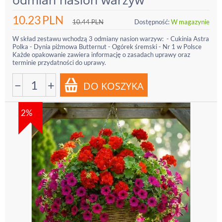
10.23
PLN
10.44
PLN
Dostępność:
W magazynie
W skład zestawu wchodzą 3 odmiany nasion warzyw: - Cukinia Astra
Polka - Dynia piżmowa Butternut - Ogórek śremski - Nr 1 w Polsce
Każde opakowanie zawiera informację o zasadach uprawy oraz
terminie przydatności do uprawy.
−
+
2%