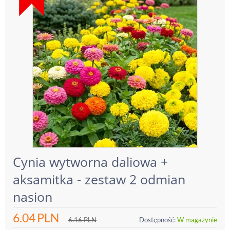
Cynia wytworna daliowa +
aksamitka - zestaw 2 odmian
nasion
6.04
PLN
6.16
PLN
Dostępność:
W magazynie