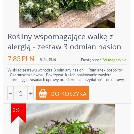
Rośliny wspomagające walkę z
alergią - zestaw 3 odmian nasion
7.83
PLN
8.24
PLN
Dostępność:
W magazynie
W skład zestawu wchodzą 3 odmiany nasion: - Rumianek pospolity
- Czarnuszka siewna - Pokrzywa Każde opakowanie zawiera
informację o zasadach uprawy oraz terminie przydatności do uprawy.
−
+
2%