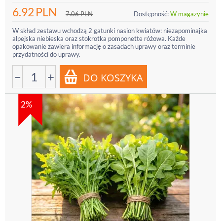
6.92
PLN
7.06
PLN
Dostępność:
W magazynie
W skład zestawu wchodzą 2 gatunki nasion kwiatów: niezapominajka
alpejska niebieska oraz stokrotka pomponette różowa. Każde
opakowanie zawiera informację o zasadach uprawy oraz terminie
przydatności do uprawy.
−
+
2%