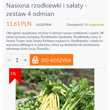
Nasiona rzodkiewki i sałaty -
zestaw 4 odmian
11.61
PLN
12.22
PLN
Dostępność:
W magazynie
Oferujemy wyjątkowy zestaw 4 odmian nasion rzodkiewki i sałaty! W
skład zestawu wchodzą: Rzodkiewka Opolanka, Rzodkiewka Saxa 3,
Sałata Traper oraz Sałata Królowa majowych. Rzodkiewka i sałata to
warzywa obfitujące w witaminy, które są niezbędne do zachowania
zdrowego stylu życia. Ponadto...
−
+
5%