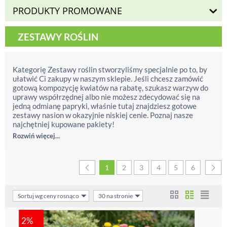
PRODUKTY PROMOWANE
ZESTAWY ROŚLIN
Kategorię Zestawy roślin stworzyliśmy specjalnie po to, by
ułatwić Ci zakupy w naszym sklepie. Jeśli chcesz zamówić
gotową kompozycję kwiatów na rabatę, szukasz warzyw do
uprawy współrzędnej albo nie możesz zdecydować się na
jedną odmianę papryki, właśnie tutaj znajdziesz gotowe
zestawy nasion w okazyjnie niskiej cenie. Poznaj nasze
najchętniej kupowane pakiety!
Rozwiń więcej...
1
2
3
4
5
6
Sortuj wg ceny rosnąco
30 na stronie
2%