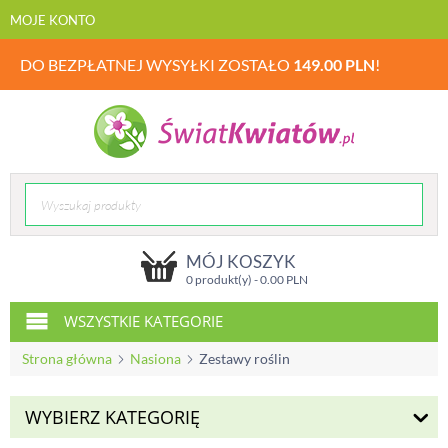
MOJE KONTO
DO BEZPŁATNEJ WYSYŁKI ZOSTAŁO
149.00
PLN
!
MÓJ KOSZYK
0 produkt(y) -
0.00
PLN
WSZYSTKIE KATEGORIE
Strona główna
Nasiona
Zestawy roślin
WYBIERZ KATEGORIĘ