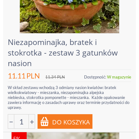
Niezapominajka, bratek i
stokrotka - zestaw 3 gatunków
nasion
11.11
PLN
11.34
PLN
Dostępność:
W magazynie
W skład zestawu wchodzą 3 odmiany nasion kwiatów: bratek
wielkokwiatowy - mieszanka, niezapominajka alpejska
niebieska, stokrotka pomponette - mieszanka. Każde opakowanie
zawiera informację o zasadach uprawy oraz terminie przydatności do
uprawy.
−
+
5%