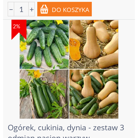
−
+
2%
Ogórek, cukinia, dynia - zestaw 3
odmian nasion warzyw