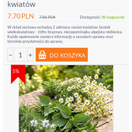
kwiatów
7.70
PLN
7.86
PLN
Dostępność:
W magazynie
W skład zestawu wchodzą 2 odmiany nasion kwiatów: bratek
wielkokwiatowy - żółto-brązowy, niezapominajka alpejska niebieska.
Każde opakowanie zawiera informację o zasadach uprawy oraz
terminie przydatności do uprawy.
−
+
5%