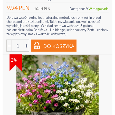
9.94
PLN
10.14
PLN
Dostępność:
W magazynie
Uprawa współrzędna jest naturalną metodą ochrony roślin przed
chorobami oraz szkodnikami. Takie rozwiązanie pozwoli uzyskać
wysokiej jakości plony. W skład zestawu wchodzą 3 gatunki
nasion: pietruszka Berlińska - Halblange, seler naciowy Zefir - ceniony
za wyjątkowy smak i wartości odżywcze,...
−
+
2%