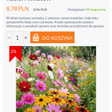
8.78
PLN
8.96
PLN
Dostępność:
W magazynie
W skład zestawu wchodzą 2 odmiany nasion kwiatów: stokrotka
pomponette biała oraz czerwona. Każde opakowanie zawiera
informację o zasadach uprawy oraz terminie przydatności do uprawy.
−
+
2%