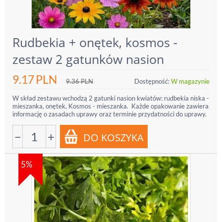
Rudbekia + onętek, kosmos -
zestaw 2 gatunków nasion
9.17
PLN
9.36
PLN
Dostępność:
W magazynie
W skład zestawu wchodzą 2 gatunki nasion kwiatów: rudbekia niska -
mieszanka, onętek, Kosmos - mieszanka. Każde opakowanie zawiera
informację o zasadach uprawy oraz terminie przydatności do uprawy.
−
+
5%