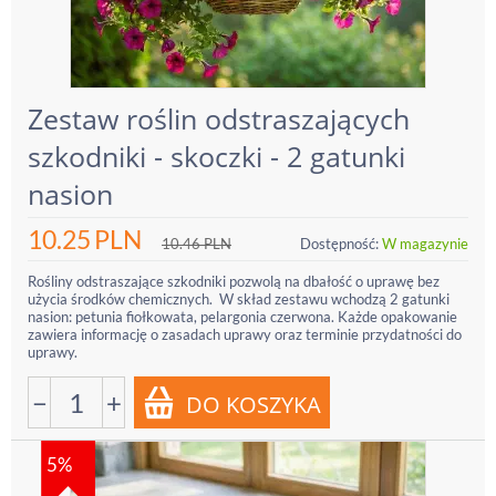
Zestaw roślin odstraszających
szkodniki - skoczki - 2 gatunki
nasion
10.25
PLN
10.46
PLN
Dostępność:
W magazynie
Rośliny odstraszające szkodniki pozwolą na dbałość o uprawę bez
użycia środków chemicznych. W skład zestawu wchodzą 2 gatunki
nasion: petunia fiołkowata, pelargonia czerwona. Każde opakowanie
zawiera informację o zasadach uprawy oraz terminie przydatności do
uprawy.
−
+
5%