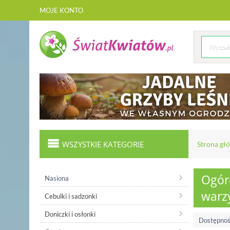
MOJE KONTO
WSZYSTKIE KATEGORIE
Strona gł
Ogóre
Nasiona
warz
Cebulki i sadzonki
Doniczki i osłonki
Dostępnoś