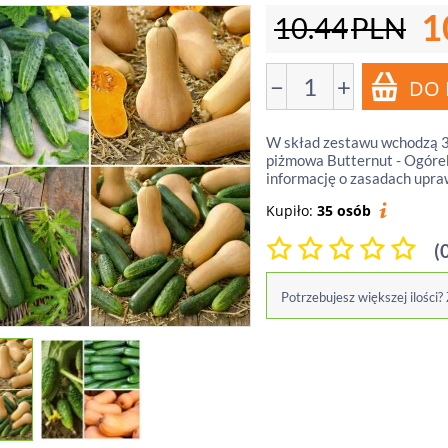
1
10.44
PLN
−
+
W skład zestawu wchodzą 3 
piżmowa Butternut - Ogórek
informację o zasadach upra
Kupiło:
35 osób
(
Potrzebujesz większej ilości?