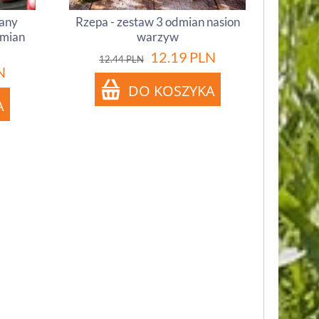
iany
Rzepa - zestaw 3 odmian nasion
dmian
warzyw
12.19
PLN
12.44
PLN
N