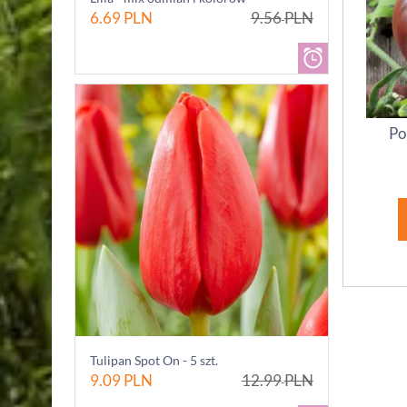
6.69
PLN
9.56
PLN
Po
Tulipan Spot On - 5 szt.
9.09
PLN
12.99
PLN