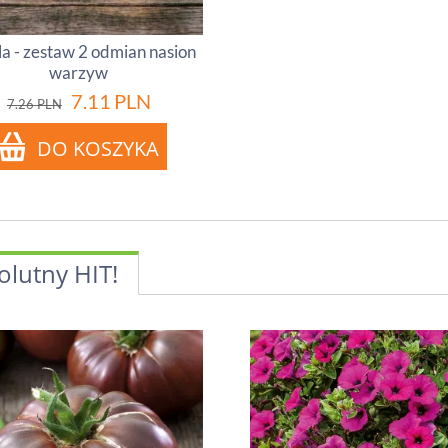
a - zestaw 2 odmian nasion
warzyw
7.11
PLN
7.26
PLN
olutny HIT!