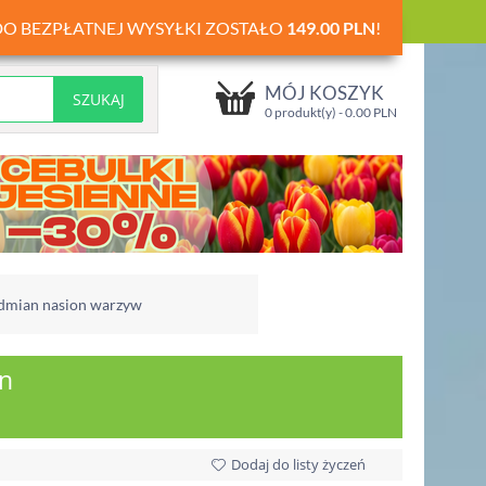
DO BEZPŁATNEJ WYSYŁKI ZOSTAŁO
149.00
PLN
!
MÓJ KOSZYK
0 produkt(y) -
0.00
PLN
 odmian nasion warzyw
on
Dodaj do listy życzeń