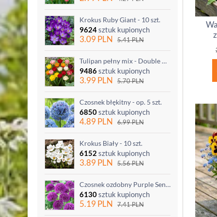
Krokus Ruby Giant - 10 szt.
Wa
9624
sztuk kupionych
3.09
PLN
5.41
PLN
Tulipan pełny mix - Double mix - 5 szt.
9486
sztuk kupionych
3.99
PLN
5.70
PLN
Czosnek błękitny - op. 5 szt.
6850
sztuk kupionych
4.89
PLN
6.99
PLN
Krokus Biały - 10 szt.
6152
sztuk kupionych
3.89
PLN
5.56
PLN
Czosnek ozdobny Purple Sensation - op. 3 szt.
6130
sztuk kupionych
5.19
PLN
7.41
PLN