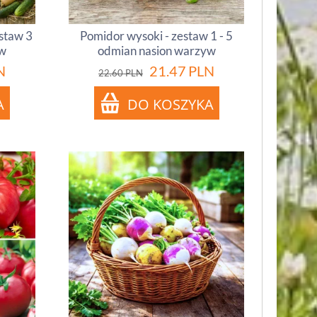
estaw 3
Pomidor wysoki - zestaw 1 - 5
yw
odmian nasion warzyw
N
21.47
PLN
22.60
PLN