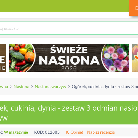
ówna
Nasiona
Nasiona warzyw
Ogórek, cukinia, dynia - zestaw 3
k, cukinia, dynia - zestaw 3 odmian nasi
yw
ć:
W magazynie
KOD:
012885
(0 Opinie)
Napisz recenzję