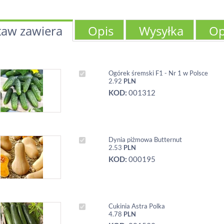
taw zawiera
Opis
Wysyłka
Op
Ogórek śremski F1 - Nr 1 w Polsce
2.92
PLN
KOD:
001312
Dynia piżmowa Butternut
2.53
PLN
KOD:
000195
Cukinia Astra Polka
4.78
PLN