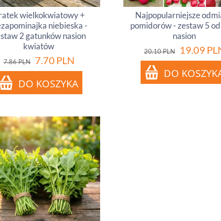
ratek wielkokwiatowy +
Najpopularniejsze odm
ezapominajka niebieska -
pomidorów - zestaw 5 o
staw 2 gatunków nasion
nasion
kwiatów
19.09
PL
20.10
PLN
7.70
PLN
7.86
PLN