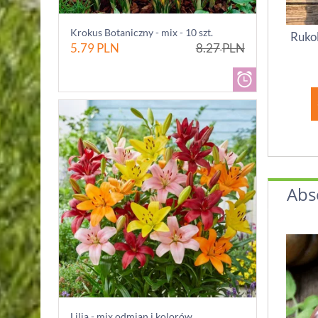
Krokus Botaniczny - mix - 10 szt.
Rukol
5.79
PLN
8.27
PLN
Abs
Lilia - mix odmian i kolorów