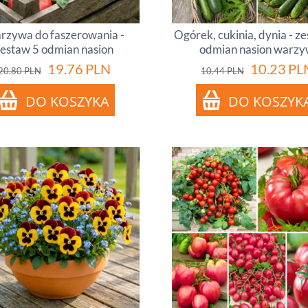
rzywa do faszerowania -
Ogórek, cukinia, dynia - z
zestaw 5 odmian nasion
odmian nasion warz
19.76
PLN
10.23
PL
20.80
PLN
10.44
PLN