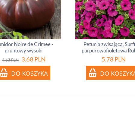
midor Noire de Crimee -
Petunia zwisająca, Surf
gruntowy wysoki
purpurowofioletowa Ru
3.68
PLN
5.78
PLN
4.63
PLN