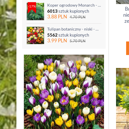
Koper ogrodowy Monarch - po ścięciu odrasta
-17%
B
6013
sztuk kupionych
ni
3.88
PLN
4.70
PLN
ze
Tulipan botaniczny - niski - mix kolorów - 5 szt.
5562
sztuk kupionych
3.99
PLN
5.70
PLN