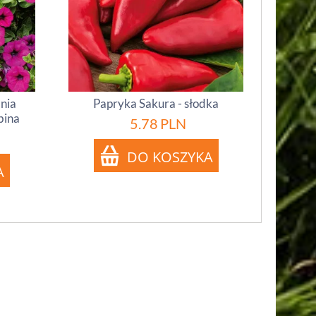
inia
Papryka Sakura - słodka
bina
5.78
PLN