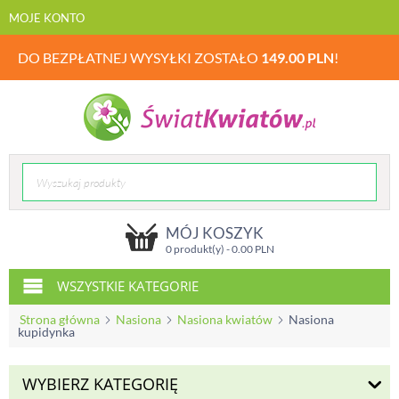
MOJE KONTO
DO BEZPŁATNEJ WYSYŁKI ZOSTAŁO
149.00
PLN
!
MÓJ KOSZYK
0 produkt(y) -
0.00
PLN
WSZYSTKIE KATEGORIE
Strona główna
Nasiona
Nasiona kwiatów
Nasiona
kupidynka
WYBIERZ KATEGORIĘ