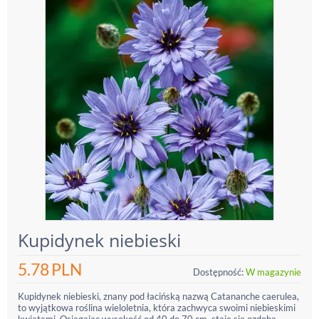
Kupidynek niebieski
5.78
PLN
Dostępność:
W magazynie
Kupidynek niebieski, znany pod łacińską nazwą Catananche caerulea,
to wyjątkowa roślina wieloletnia, która zachwyca swoimi niebieskimi