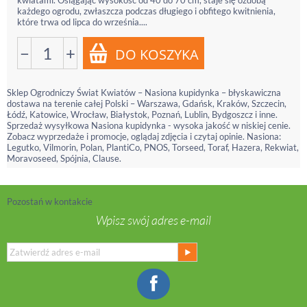
kwiatami. Osiągając wysokość od 40 do 70 cm, staje się ozdobą
każdego ogrodu, zwłaszcza podczas długiego i obfitego kwitnienia,
które trwa od lipca do września....
−
+
Sklep Ogrodniczy Świat Kwiatów – Nasiona kupidynka – błyskawiczna
dostawa na terenie całej Polski – Warszawa, Gdańsk, Kraków, Szczecin,
Łódź, Katowice, Wrocław, Białystok, Poznań, Lublin, Bydgoszcz i inne.
Sprzedaż wysyłkowa Nasiona kupidynka - wysoka jakość w niskiej cenie.
Zobacz wyprzedaże i promocje, oglądaj zdjęcia i czytaj opinie. Nasiona:
Legutko, Vilmorin, Polan, PlantiCo, PNOS, Torseed, Toraf, Hazera, Rekwiat,
Moravoseed, Spójnia, Clause.
Pozostań w kontakcie
Wpisz swój adres e-mail