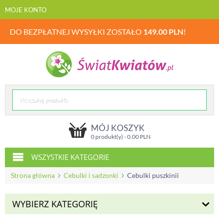
MOJE KONTO
DO BEZPŁATNEJ WYSYŁKI ZOSTAŁO
149.00
PLN
!
MÓJ KOSZYK
0 produkt(y) -
0.00
PLN
WSZYSTKIE KATEGORIE
Strona główna
Cebulki i sadzonki
Cebulki puszkinii
WYBIERZ KATEGORIĘ