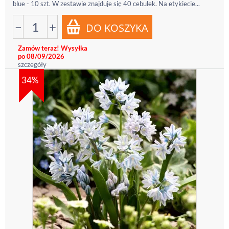
blue - 10 szt. W zestawie znajduje się 40 cebulek. Na etykiecie...
−
+
Zamów teraz! Wysyłka
po 08/09/2026
szczegóły
34%