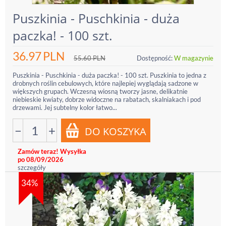
Puszkinia - Puschkinia - duża
paczka! - 100 szt.
36.97
PLN
55.60
PLN
Dostępność:
W magazynie
Puszkinia - Puschkinia - duża paczka! - 100 szt. Puszkinia to jedna z
drobnych roślin cebulowych, które najlepiej wyglądają sadzone w
większych grupach. Wczesną wiosną tworzy jasne, delikatnie
niebieskie kwiaty, dobrze widoczne na rabatach, skalniakach i pod
drzewami. Jej subtelny kolor łatwo...
−
+
Zamów teraz! Wysyłka
po 08/09/2026
szczegóły
34%