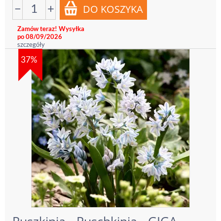
−
+
Zamów teraz! Wysyłka
po 08/09/2026
szczegóły
37%