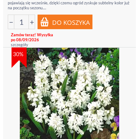
pojawiają się wcześnie, dzięki czemu ogród zyskuje subtelny kolor już
na początku sezonu....
−
+
Zamów teraz! Wysyłka
po 08/09/2026
szczegóły
30%