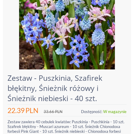
Zestaw - Puszkinia, Szafirek
błękitny, Śnieżnik różowy i
Śnieżnik niebieski - 40 szt.
22.39
PLN
33.66
PLN
Dostępność:
W magazynie
Zestaw zawiera 40 cebulek kwiatów: Puszkinia - Puschkinia - 10 szt.
Szafirek błękitny - Muscari azureum - 10 szt. Śnieżnik Chionodoxa
forbesii Pink Giant - 10 szt. Śnieżnik niebieski - Chionodoxa forbesi