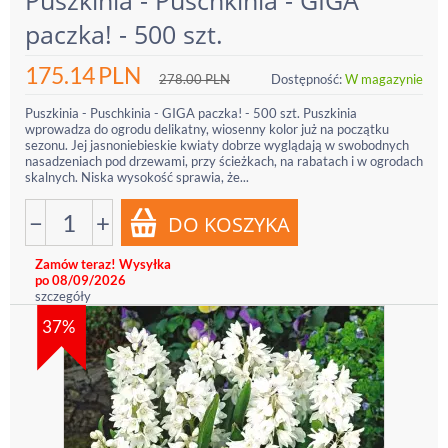
Puszkinia - Puschkinia - GIGA
paczka! - 500 szt.
175.14
PLN
278.00
PLN
Dostępność:
W magazynie
Puszkinia - Puschkinia - GIGA paczka! - 500 szt. Puszkinia
wprowadza do ogrodu delikatny, wiosenny kolor już na początku
sezonu. Jej jasnoniebieskie kwiaty dobrze wyglądają w swobodnych
nasadzeniach pod drzewami, przy ścieżkach, na rabatach i w ogrodach
skalnych. Niska wysokość sprawia, że...
−
+
Zamów teraz! Wysyłka
po 08/09/2026
szczegóły
37%