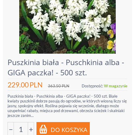
Puszkinia biała - Puschkinia alba -
GIGA paczka! - 500 szt.
229.00
PLN
363.50
PLN
Dostępność:
W magazynie
Puszkinia biała - Puschkinia alba - GIGA paczka! - 500 szt. Białe
kwiaty puszkinii dobrze pasują do ogrodów, w których wiosną liczy się
jasny, spokojny efekt. Roślina pojawia się wcześnie, dlatego może
uzupełniać rabaty, miejsca pod drzewami, obrzeża ścieżek i skalniaki
jeszcze zanim...
−
+