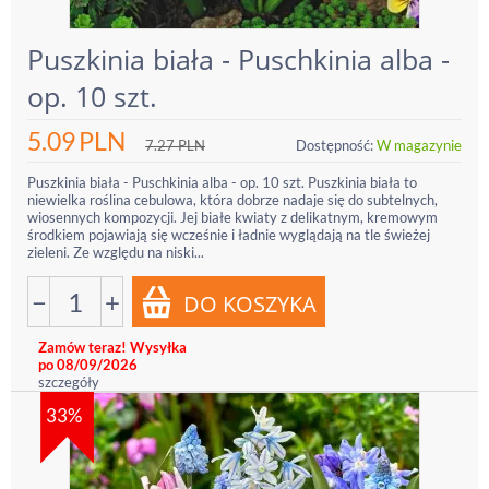
Puszkinia biała - Puschkinia alba -
op. 10 szt.
5.09
PLN
7.27
PLN
Dostępność:
W magazynie
Puszkinia biała - Puschkinia alba - op. 10 szt. Puszkinia biała to
niewielka roślina cebulowa, która dobrze nadaje się do subtelnych,
wiosennych kompozycji. Jej białe kwiaty z delikatnym, kremowym
środkiem pojawiają się wcześnie i ładnie wyglądają na tle świeżej
zieleni. Ze względu na niski...
−
+
Zamów teraz! Wysyłka
po 08/09/2026
szczegóły
33%