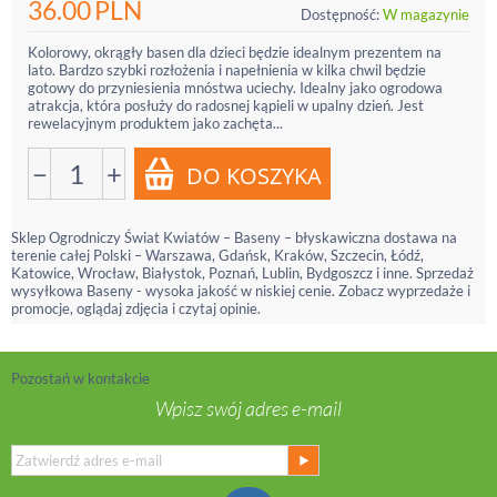
36.00
PLN
Dostępność:
W magazynie
Kolorowy, okrągły basen dla dzieci będzie idealnym prezentem na
lato. Bardzo szybki rozłożenia i napełnienia w kilka chwil będzie
gotowy do przyniesienia mnóstwa uciechy. Idealny jako ogrodowa
atrakcja, która posłuży do radosnej kąpieli w upalny dzień. Jest
rewelacyjnym produktem jako zachęta...
−
+
Sklep Ogrodniczy Świat Kwiatów – Baseny – błyskawiczna dostawa na
terenie całej Polski – Warszawa, Gdańsk, Kraków, Szczecin, Łódź,
Katowice, Wrocław, Białystok, Poznań, Lublin, Bydgoszcz i inne. Sprzedaż
wysyłkowa Baseny - wysoka jakość w niskiej cenie. Zobacz wyprzedaże i
promocje, oglądaj zdjęcia i czytaj opinie.
Pozostań w kontakcie
Wpisz swój adres e-mail