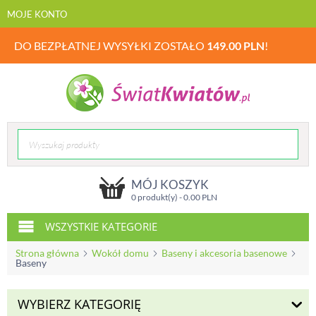
MOJE KONTO
DO BEZPŁATNEJ WYSYŁKI ZOSTAŁO
149.00
PLN
!
MÓJ KOSZYK
0 produkt(y) -
0.00
PLN
WSZYSTKIE KATEGORIE
Strona główna
Wokół domu
Baseny i akcesoria basenowe
Baseny
WYBIERZ KATEGORIĘ