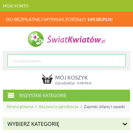
MOJE KONTO
DO BEZPŁATNEJ WYSYŁKI ZOSTAŁO
149.00
PLN
!
MÓJ KOSZYK
0 produkt(y) -
0.00
PLN
WSZYSTKIE KATEGORIE
Strona główna
Akcesoria ogrodnicze
Zapinki, klipsy i opaski
WYBIERZ KATEGORIĘ