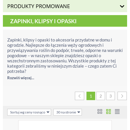
PRODUKTY PROMOWANE
ZAPINKI, KLIPSY I OPASKI
Zapinki, klipsy i opaski to akcesoria przydatne w domu i
ogrodzie. Najlepsze do łączenia węży ogrodowych i
przywiązywania roślin do podpór, trwałe, odporne na warunki
pogodowe – w naszym sklepie znajdziesz opaski o
wszechstronnym zastosowaniu. Wszystkie produkty z tej
kategorii zebraliśmy w niniejszym dziale – czego zatem Ci
potrzeba?
Rozwiń więcej...
1
2
3
Sortuj wg ceny rosnąco
30 na stronie