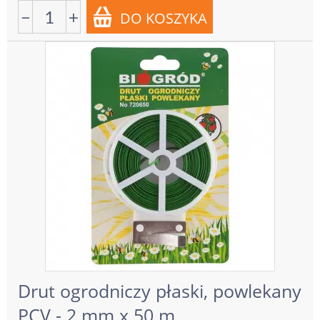
−
+
Drut ogrodniczy płaski, powlekany
PCV - 2 mm x 50 m