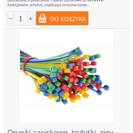
plastikowych paseczków. Opaski zaciskowe to niezwykle
funkcjonalny artykuł, znajdujący przeznaczenie...
−
+
Opaski zaciskowe, trytytki, zipy -