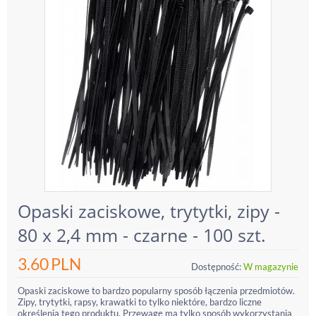
Opaski zaciskowe, trytytki, zipy -
80 x 2,4 mm - czarne - 100 szt.
3.60
PLN
Dostępność:
W magazynie
Opaski zaciskowe to bardzo popularny sposób łączenia przedmiotów.
Zipy, trytytki, rapsy, krawatki to tylko niektóre, bardzo liczne
określenia tego produktu. Przewagę ma tylko sposób wykorzystania