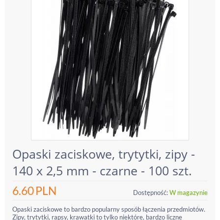
Opaski zaciskowe, trytytki, zipy -
140 x 2,5 mm - czarne - 100 szt.
6.60
PLN
Dostępność:
W magazynie
Opaski zaciskowe to bardzo popularny sposób łączenia przedmiotów.
Zipy, trytytki, rapsy, krawatki to tylko niektóre, bardzo liczne