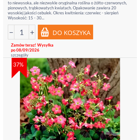
to niewysoka, ale niezwykle oryginalna roślina o żółto-czerwonych,
pionowych, trąbkowatych kwiatach. Opakowanie zawiera 20
wysokiej jakości cebulek. Okres kwitnienia: czerwiec - sierpień
Wysokość: 15 - 30...
−
+
Zamów teraz! Wysyłka
po 08/09/2026
szczegóły
37%