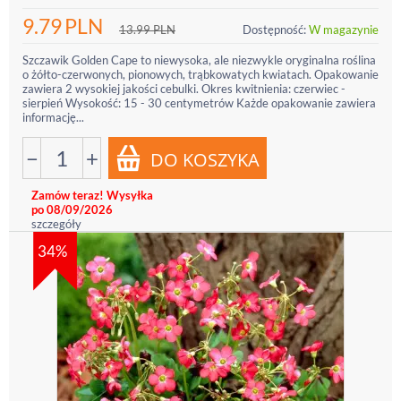
9.79
PLN
13.99
PLN
Dostępność:
W magazynie
Szczawik Golden Cape to niewysoka, ale niezwykle oryginalna roślina
o żółto-czerwonych, pionowych, trąbkowatych kwiatach. Opakowanie
zawiera 2 wysokiej jakości cebulki. Okres kwitnienia: czerwiec -
sierpień Wysokość: 15 - 30 centymetrów Każde opakowanie zawiera
informację...
−
+
Zamów teraz! Wysyłka
po 08/09/2026
szczegóły
34%