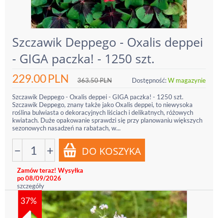
Szczawik Deppego - Oxalis deppei
- GIGA paczka! - 1250 szt.
229.00
PLN
363.50
PLN
Dostępność:
W magazynie
Szczawik Deppego - Oxalis deppei - GIGA paczka! - 1250 szt.
Szczawik Deppego, znany także jako Oxalis deppei, to niewysoka
roślina bulwiasta o dekoracyjnych liściach i delikatnych, różowych
kwiatach. Duże opakowanie sprawdzi się przy planowaniu większych
sezonowych nasadzeń na rabatach, w...
−
+
Zamów teraz! Wysyłka
po 08/09/2026
szczegóły
37%