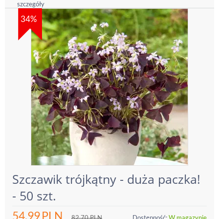
szczegóły
34%
Szczawik trójkątny - duża paczka!
- 50 szt.
54.99
PLN
82.70
PLN
Dostępność:
W magazynie