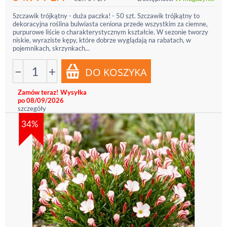
Szczawik trójkątny - duża paczka! - 50 szt. Szczawik trójkątny to
dekoracyjna roślina bulwiasta ceniona przede wszystkim za ciemne,
purpurowe liście o charakterystycznym kształcie. W sezonie tworzy
niskie, wyraziste kępy, które dobrze wyglądają na rabatach, w
pojemnikach, skrzynkach...
−
+
Zamów teraz! Wysyłka
po 08/09/2026
szczegóły
34%