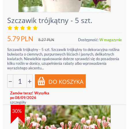
Szczawik trójkątny - 5 szt.
5.79
PLN
8.27
PLN
Dostępność:
W magazynie
Szczawik trójkątny - 5 szt. Szczawik trójkątny to dekoracyjna roślina
bulwiasta o ciemnych, purpurowych liściach i jasnych, delikatnych
kwiatach. Niewielkie opakowanie dobrze sprawdzi się do posadzenia
kilku roślin w donicy, uzupełnienia rabaty albo wprowadzenia
wyrazistego akcentu...
−
+
Zamów teraz! Wysyłka
po 08/09/2026
szczegóły
30%