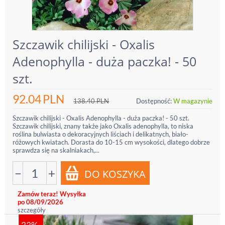
Szczawik chilijski - Oxalis
Adenophylla - duża paczka! - 50
szt.
92.04
PLN
138.40
PLN
Dostępność:
W magazynie
Szczawik chilijski - Oxalis Adenophylla - duża paczka! - 50 szt.
Szczawik chilijski, znany także jako Oxalis adenophylla, to niska
roślina bulwiasta o dekoracyjnych liściach i delikatnych, biało-
różowych kwiatach. Dorasta do 10-15 cm wysokości, dlatego dobrze
sprawdza się na skalniakach,...
−
+
Zamów teraz! Wysyłka
po 08/09/2026
szczegóły