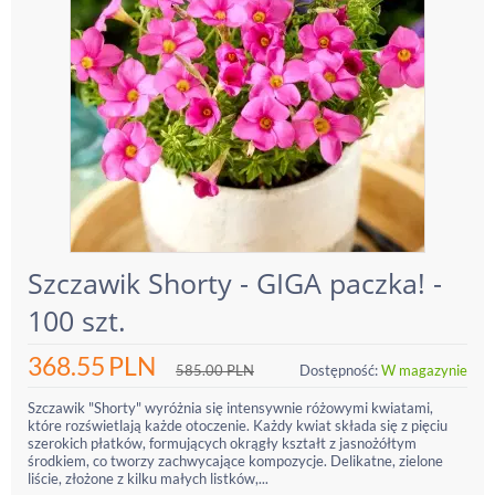
Szczawik Shorty - GIGA paczka! -
100 szt.
368.55
PLN
585.00
PLN
Dostępność:
W magazynie
Szczawik "Shorty" wyróżnia się intensywnie różowymi kwiatami,
które rozświetlają każde otoczenie. Każdy kwiat składa się z pięciu
szerokich płatków, formujących okrągły kształt z jasnożółtym
środkiem, co tworzy zachwycające kompozycje. Delikatne, zielone
liście, złożone z kilku małych listków,...