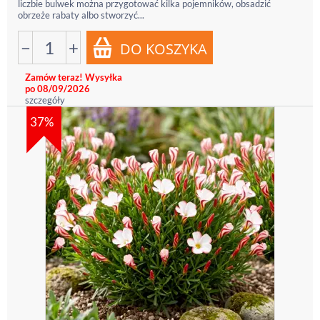
liczbie bulwek można przygotować kilka pojemników, obsadzić
obrzeże rabaty albo stworzyć...
−
+
Zamów teraz! Wysyłka
po 08/09/2026
szczegóły
37%