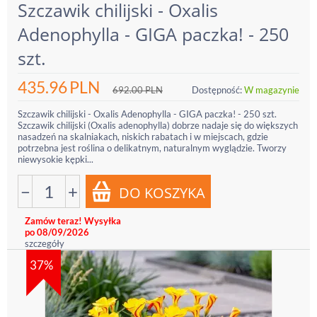
Szczawik chilijski - Oxalis
Adenophylla - GIGA paczka! - 250
szt.
435.96
PLN
692.00
PLN
Dostępność:
W magazynie
Szczawik chilijski - Oxalis Adenophylla - GIGA paczka! - 250 szt.
Szczawik chilijski (Oxalis adenophylla) dobrze nadaje się do większych
nasadzeń na skalniakach, niskich rabatach i w miejscach, gdzie
potrzebna jest roślina o delikatnym, naturalnym wyglądzie. Tworzy
niewysokie kępki...
−
+
Zamów teraz! Wysyłka
po 08/09/2026
szczegóły
37%