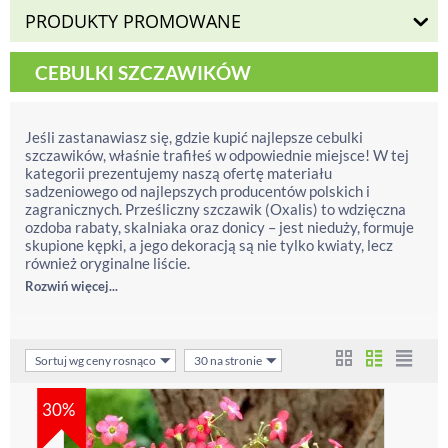
PRODUKTY PROMOWANE
CEBULKI SZCZAWIKÓW
Jeśli zastanawiasz się, gdzie kupić najlepsze cebulki
szczawików, właśnie trafiłeś w odpowiednie miejsce! W tej
kategorii prezentujemy naszą ofertę materiału
sadzeniowego od najlepszych producentów polskich i
zagranicznych. Prześliczny szczawik (Oxalis) to wdzięczna
ozdoba rabaty, skalniaka oraz donicy – jest nieduży, formuje
skupione kępki, a jego dekoracją są nie tylko kwiaty, lecz
również oryginalne liście.
Rozwiń więcej...
Sortuj wg ceny rosnąco
30 na stronie
30%