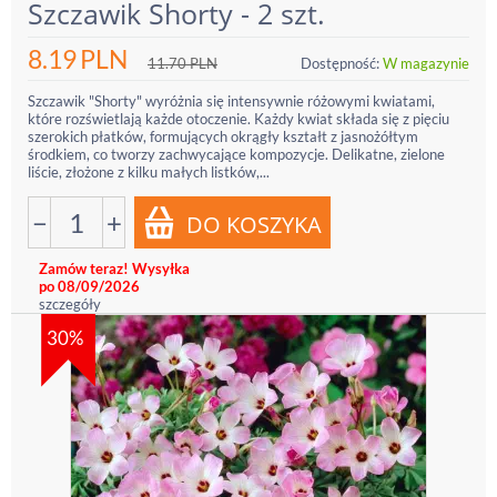
Szczawik Shorty - 2 szt.
8.19
PLN
11.70
PLN
Dostępność:
W magazynie
Szczawik "Shorty" wyróżnia się intensywnie różowymi kwiatami,
które rozświetlają każde otoczenie. Każdy kwiat składa się z pięciu
szerokich płatków, formujących okrągły kształt z jasnożółtym
środkiem, co tworzy zachwycające kompozycje. Delikatne, zielone
liście, złożone z kilku małych listków,...
−
+
Zamów teraz! Wysyłka
po 08/09/2026
szczegóły
30%