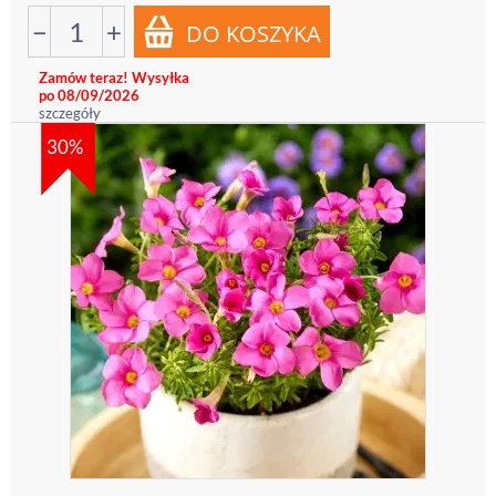
−
+
Zamów teraz! Wysyłka
po 08/09/2026
szczegóły
30%