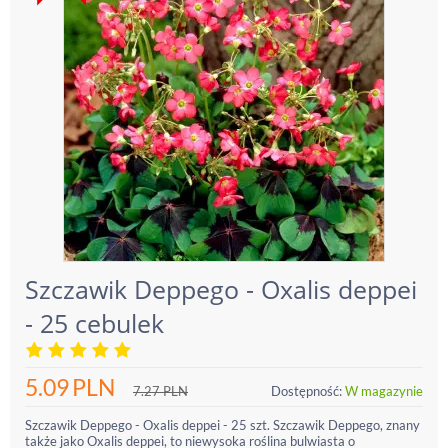
Szczawik Deppego - Oxalis deppei
- 25 cebulek
5.09
PLN
7.27
PLN
Dostępność:
W magazynie
Szczawik Deppego - Oxalis deppei - 25 szt. Szczawik Deppego, znany
także jako Oxalis deppei, to niewysoka roślina bulwiasta o