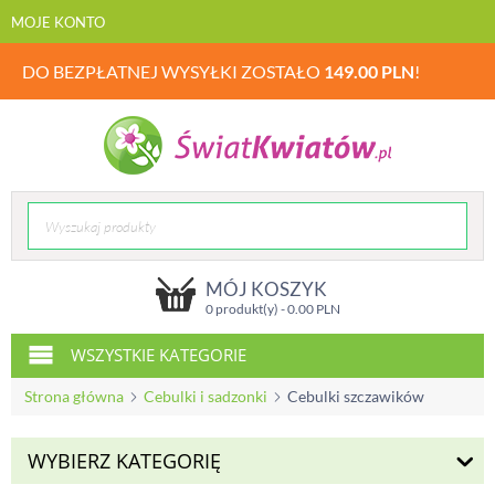
MOJE KONTO
DO BEZPŁATNEJ WYSYŁKI ZOSTAŁO
149.00
PLN
!
MÓJ KOSZYK
0 produkt(y) -
0.00
PLN
WSZYSTKIE KATEGORIE
Strona główna
Cebulki i sadzonki
Cebulki szczawików
WYBIERZ KATEGORIĘ