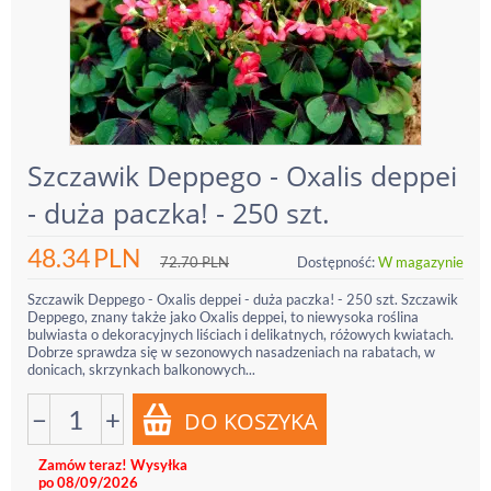
Szczawik Deppego - Oxalis deppei
- duża paczka! - 250 szt.
48.34
PLN
72.70
PLN
Dostępność:
W magazynie
Szczawik Deppego - Oxalis deppei - duża paczka! - 250 szt. Szczawik
Deppego, znany także jako Oxalis deppei, to niewysoka roślina
bulwiasta o dekoracyjnych liściach i delikatnych, różowych kwiatach.
Dobrze sprawdza się w sezonowych nasadzeniach na rabatach, w
donicach, skrzynkach balkonowych...
−
+
Zamów teraz! Wysyłka
po 08/09/2026