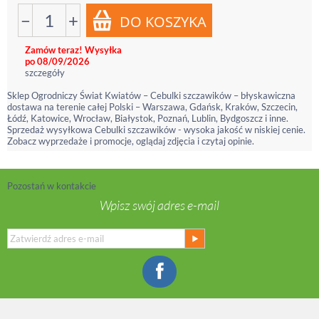
−
+
Zamów teraz! Wysyłka
po 08/09/2026
szczegóły
Sklep Ogrodniczy Świat Kwiatów – Cebulki szczawików – błyskawiczna
dostawa na terenie całej Polski – Warszawa, Gdańsk, Kraków, Szczecin,
Łódź, Katowice, Wrocław, Białystok, Poznań, Lublin, Bydgoszcz i inne.
Sprzedaż wysyłkowa Cebulki szczawików - wysoka jakość w niskiej cenie.
Zobacz wyprzedaże i promocje, oglądaj zdjęcia i czytaj opinie.
Pozostań w kontakcie
Wpisz swój adres e-mail