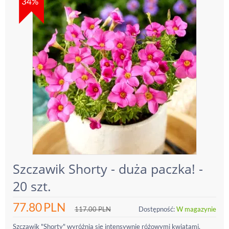
34%
Szczawik Shorty - duża paczka! -
20 szt.
77.80
PLN
117.00
PLN
Dostępność:
W magazynie
Szczawik "Shorty" wyróżnia się intensywnie różowymi kwiatami,