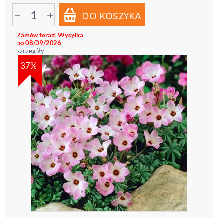
−
+
Zamów teraz! Wysyłka
po 08/09/2026
szczegóły
37%