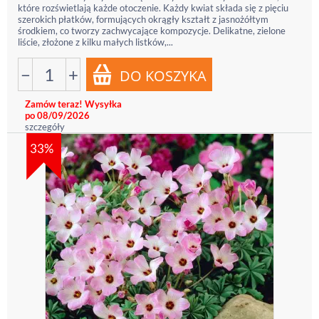
które rozświetlają każde otoczenie. Każdy kwiat składa się z pięciu
szerokich płatków, formujących okrągły kształt z jasnożółtym
środkiem, co tworzy zachwycające kompozycje. Delikatne, zielone
liście, złożone z kilku małych listków,...
−
+
Zamów teraz! Wysyłka
po 08/09/2026
szczegóły
33%