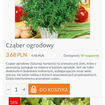
Cząber ogrodowy
3.68
PLN
4.40
PLN
Dostępność:
W magazynie
Cząber ogrodowy (Satureja hortensis) to aromatyczne zioło, które z
pewnością zasługuje na miejsce w każdym ogrodzie. Jest nie tylko
doskonałym dodatkiem kulinarnym, wzbogacającym smak wielu
potraw, ale także rośliną o licznych właściwościach prozdrowotnych.
Dzięki intensywnemu aromatowi cząber...
−
+
16%