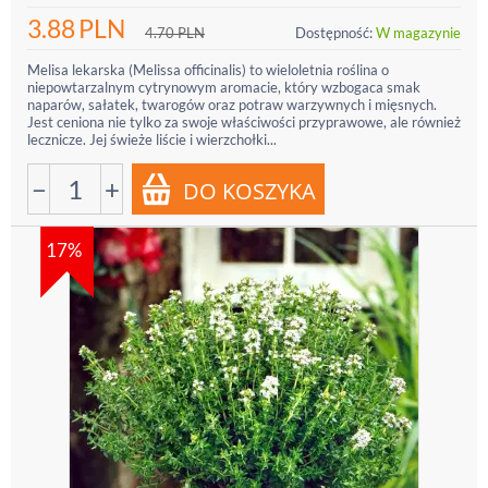
3.88
PLN
4.70
PLN
Dostępność:
W magazynie
Melisa lekarska (Melissa officinalis) to wieloletnia roślina o
niepowtarzalnym cytrynowym aromacie, który wzbogaca smak
naparów, sałatek, twarogów oraz potraw warzywnych i mięsnych.
Jest ceniona nie tylko za swoje właściwości przyprawowe, ale również
lecznicze. Jej świeże liście i wierzchołki...
−
+
17%