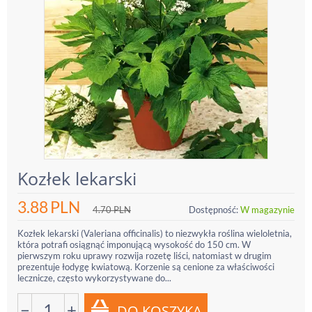
Kozłek lekarski
3.88
PLN
4.70
PLN
Dostępność:
W magazynie
Kozłek lekarski (Valeriana officinalis) to niezwykła roślina wieloletnia,
która potrafi osiągnąć imponującą wysokość do 150 cm. W
pierwszym roku uprawy rozwija rozetę liści, natomiast w drugim
prezentuje łodygę kwiatową. Korzenie są cenione za właściwości
lecznicze, często wykorzystywane do...
−
+