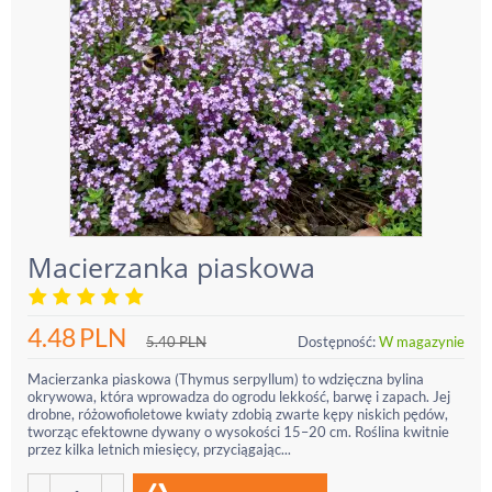
Macierzanka piaskowa
4.48
PLN
5.40
PLN
Dostępność:
W magazynie
Macierzanka piaskowa (Thymus serpyllum) to wdzięczna bylina
okrywowa, która wprowadza do ogrodu lekkość, barwę i zapach. Jej
drobne, różowofioletowe kwiaty zdobią zwarte kępy niskich pędów,
tworząc efektowne dywany o wysokości 15–20 cm. Roślina kwitnie
przez kilka letnich miesięcy, przyciągając...