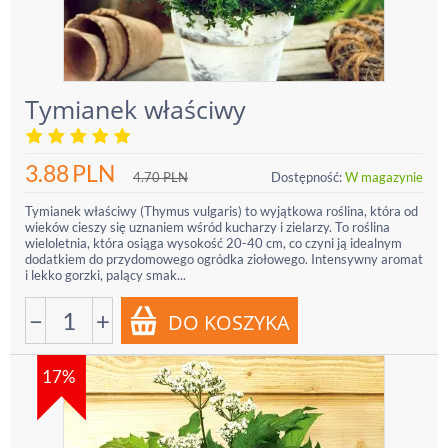
Tymianek właściwy
3.88
PLN
4.70
PLN
Dostępność:
W magazynie
Tymianek właściwy (Thymus vulgaris) to wyjątkowa roślina, która od
wieków cieszy się uznaniem wśród kucharzy i zielarzy. To roślina
wieloletnia, która osiąga wysokość 20-40 cm, co czyni ją idealnym
dodatkiem do przydomowego ogródka ziołowego. Intensywny aromat
i lekko gorzki, palący smak...
−
+
17%