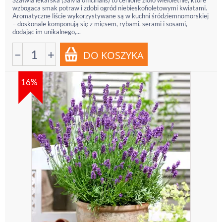
Szałwia lekarska (Salvia officinalis) to cenione zioło wieloletnie, które
wzbogaca smak potraw i zdobi ogród niebieskofioletowymi kwiatami.
Aromatyczne liście wykorzystywane są w kuchni śródziemnomorskiej
– doskonale komponują się z mięsem, rybami, serami i sosami,
dodając im unikalnego,...
−
+
16%