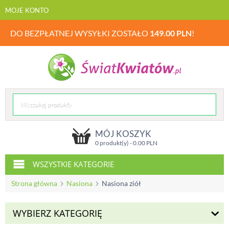
MOJE KONTO
DO BEZPŁATNEJ WYSYŁKI ZOSTAŁO
149.00
PLN
!
MÓJ KOSZYK
0 produkt(y) -
0.00
PLN
WSZYSTKIE KATEGORIE
Strona główna
Nasiona
Nasiona ziół
WYBIERZ KATEGORIĘ