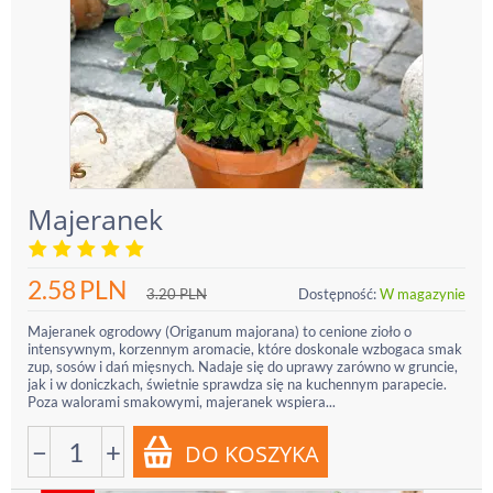
Majeranek
2.58
PLN
3.20
PLN
Dostępność:
W magazynie
Majeranek ogrodowy (Origanum majorana) to cenione zioło o
intensywnym, korzennym aromacie, które doskonale wzbogaca smak
zup, sosów i dań mięsnych. Nadaje się do uprawy zarówno w gruncie,
jak i w doniczkach, świetnie sprawdza się na kuchennym parapecie.
Poza walorami smakowymi, majeranek wspiera...
−
+