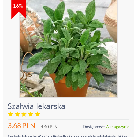
16%
Szałwia lekarska
3.68
PLN
4.40
PLN
Dostępność:
W magazynie