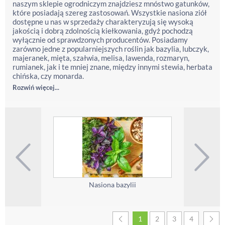
naszym sklepie ogrodniczym znajdziesz mnóstwo gatunków,
które posiadają szereg zastosowań. Wszystkie nasiona ziół
dostępne u nas w sprzedaży charakteryzują się wysoką
jakością i dobrą zdolnością kiełkowania, gdyż pochodzą
wyłącznie od sprawdzonych producentów. Posiadamy
zarówno jedne z popularniejszych roślin jak bazylia, lubczyk,
majeranek, mięta, szałwia, melisa, lawenda, rozmaryn,
rumianek, jak i te mniej znane, między innymi stewia, herbata
chińska, czy monarda.
Rozwiń więcej...
Nasiona bazylii
Nas
1
2
3
4