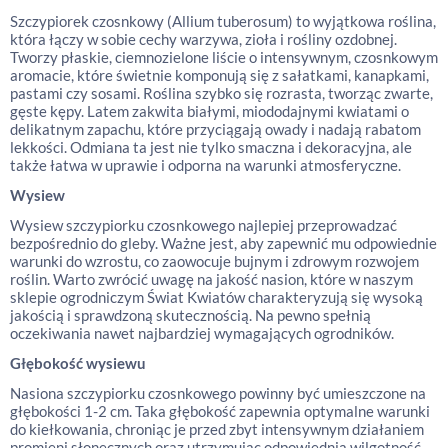
Szczypiorek czosnkowy (Allium tuberosum) to wyjątkowa roślina,
która łączy w sobie cechy warzywa, zioła i rośliny ozdobnej.
Tworzy płaskie, ciemnozielone liście o intensywnym, czosnkowym
aromacie, które świetnie komponują się z sałatkami, kanapkami,
pastami czy sosami. Roślina szybko się rozrasta, tworząc zwarte,
gęste kępy. Latem zakwita białymi, miododajnymi kwiatami o
delikatnym zapachu, które przyciągają owady i nadają rabatom
lekkości. Odmiana ta jest nie tylko smaczna i dekoracyjna, ale
także łatwa w uprawie i odporna na warunki atmosferyczne.
Wysiew
Wysiew szczypiorku czosnkowego najlepiej przeprowadzać
bezpośrednio do gleby. Ważne jest, aby zapewnić mu odpowiednie
warunki do wzrostu, co zaowocuje bujnym i zdrowym rozwojem
roślin. Warto zwrócić uwagę na jakość nasion, które w naszym
sklepie ogrodniczym Świat Kwiatów charakteryzują się wysoką
jakością i sprawdzoną skutecznością. Na pewno spełnią
oczekiwania nawet najbardziej wymagających ogrodników.
Głębokość wysiewu
Nasiona szczypiorku czosnkowego powinny być umieszczone na
głębokości 1-2 cm. Taka głębokość zapewnia optymalne warunki
do kiełkowania, chroniąc je przed zbyt intensywnym działaniem
promieni słonecznych oraz utrzymując odpowiednią wilgotność