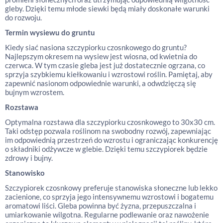
gleby. Dzięki temu młode siewki będą miały doskonałe warunki
do rozwoju.
Termin wysiewu do gruntu
Kiedy siać nasiona szczypiorku czosnkowego do gruntu?
Najlepszym okresem na wysiew jest wiosna, od kwietnia do
czerwca. W tym czasie gleba jest już dostatecznie ogrzana, co
sprzyja szybkiemu kiełkowaniu i wzrostowi roślin. Pamiętaj, aby
zapewnić nasionom odpowiednie warunki, a odwdzięczą się
bujnym wzrostem.
Rozstawa
Optymalna rozstawa dla szczypiorku czosnkowego to 30x30 cm.
Taki odstęp pozwala roślinom na swobodny rozwój, zapewniając
im odpowiednią przestrzeń do wzrostu i ograniczając konkurencję
o składniki odżywcze w glebie. Dzięki temu szczypiorek będzie
zdrowy i bujny.
Stanowisko
Szczypiorek czosnkowy preferuje stanowiska słoneczne lub lekko
zacienione, co sprzyja jego intensywnemu wzrostowi i bogatemu
aromatowi liści. Gleba powinna być żyzna, przepuszczalna i
umiarkowanie wilgotna. Regularne podlewanie oraz nawożenie