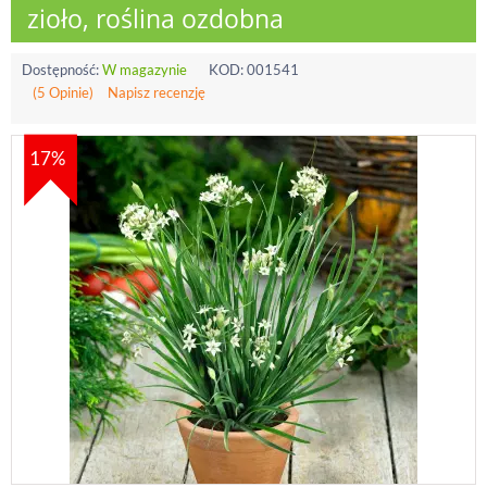
zioło, roślina ozdobna
Dostępność:
W magazynie
KOD:
001541
(5 Opinie)
Napisz recenzję
17%