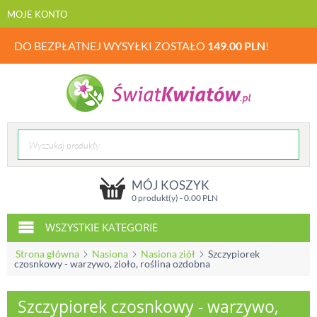
MOJE KONTO
DO BEZPŁATNEJ WYSYŁKI ZOSTAŁO
149.00
PLN
!
MÓJ KOSZYK
0 produkt(y) -
0.00
PLN
WSZYSTKIE KATEGORIE
Strona główna
Nasiona
Nasiona ziół
Szczypiorek
czosnkowy - warzywo, zioło, roślina ozdobna
Szczypiorek czosnkowy - warzywo,