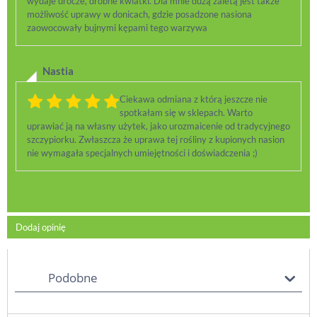
wydaje urocze, drobne kwiatki. Dla mnie dużą zaletą jest także
możliwość uprawy w donicach, gdzie posadzone nasiona
zaowocowały bujnymi kępami tego warzywa
Nastia
Ciekawa odmiana z którą jeszcze nie
spotkałam się w sklepach. Warto
uprawiać ją na własny użytek, jako urozmaicenie od tradycyjnego
szczypiorku. Zwłaszcza że uprawa tej rośliny z kupionych nasion
nie wymagała specjalnych umiejętności i doświadczenia ;)
Dodaj opinię
Podobne