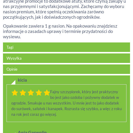
atrakcyjne promocje to dodatkowe atuty, które czynią zakupy u
nas przyjemnymi i satysfakcjonującymi. Zachęcamy do wyboru
nasion premium, które spełnią oczekiwania zarówno
początkujących, jak i doświadczonych ogrodników.
Opakowanie zawiera 1 g nasion. Na opakowaniu znajdziesz
informacje o zasadach uprawy i terminie przydatności do
wysiewu.
Tagi
Wysyłka
Opinie
kicia
Fajny szczypiorek, który jest praktyczny
bo jest jako ozdoba i pożywny dodatek w
ogrodzie. Smakuje u nas wszystkim. U mnie jest to jako dodatek
do surówek, sałatek i kanapek. Rozrasta się szybko, a więc z roku
na rok jest coraz go więcej.
Ania Garwolin