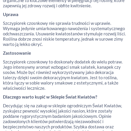
organiczne to kluczowe elementy w pielęgnacji tej rośliny, które
zapewnią jej zdrowy rozwój i obfite kwitnienie.
Uprawa
Szczypiorek czosnkowy nie sprawia trudności w uprawie.
Wymaga jedynie umiarkowanego nawożenia i systematycznego
odchwaszczania. Usuwanie kwiatostanów stymuluje rozwój liści.
Roślina dobrze znosi niskie temperatury, jednak w surowe zimy
warto ją lekko okryć.
Zastosowanie
Szczypiorek czosnkowy to doskonały dodatek do wielu potraw.
Jego intensywny aromat wzbogaci smak sałatek, kanapek czy
sosów. Może być również wykorzystywany jako dekoracja
talerzy dzięki swoim dekoracyjnym kwiatom. Jest to roślina,
która łączy w sobie walory smakowe z estetycznymi, a także
właściwości lecznicze.
Dlaczego warto kupić w Sklepie Świat Kwiatów?
Decydując się na zakup w sklepie ogrodniczym Świat Kwiatów,
zyskujesz pewność wysokiej jakości nasion, które zostały
poddane rygorystycznym badaniom jakościowym. Opinie
zadowolonych klientów potwierdzają niezawodność i
bezpieczeństwo naszych produktów. Szybka dostawa oraz