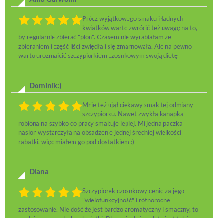
Prócz wyjątkowego smaku i ładnych
kwiatków warto zwrócić też uwagę na to,
by regularnie zbierać "plon". Czasem nie wyrabiałam ze
zbieraniem i część liści zwiędła i się zmarnowała. Ale na pewno
warto urozmaicić szczypiorkiem czosnkowym swoją dietę
Dominik:)
Mnie też ujął ciekawy smak tej odmiany
szczypiorku. Nawet zwykła kanapka
robiona na szybko do pracy smakuje lepiej. Mi jedna paczka
nasion wystarczyła na obsadzenie jednej średniej wielkości
rabatki, więc miałem go pod dostatkiem :)
Diana
Szczypiorek czosnkowy cenię za jego
"wielofunkcyjność" i różnorodne
zastosowanie. Nie dość że jest bardzo aromatyczny i smaczny, to