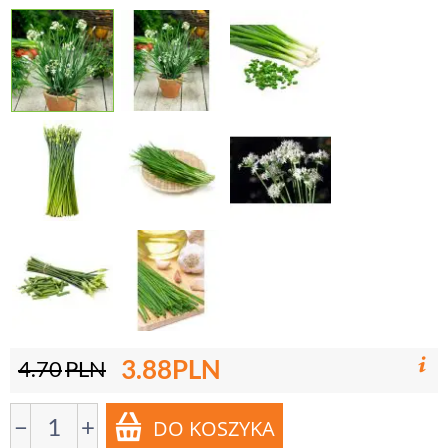
3.88
PLN
4.70
PLN
−
+