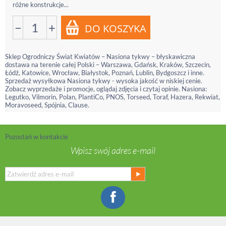
różne konstrukcje...
−
+
Sklep Ogrodniczy Świat Kwiatów – Nasiona tykwy – błyskawiczna
dostawa na terenie całej Polski – Warszawa, Gdańsk, Kraków, Szczecin,
Łódź, Katowice, Wrocław, Białystok, Poznań, Lublin, Bydgoszcz i inne.
Sprzedaż wysyłkowa Nasiona tykwy - wysoka jakość w niskiej cenie.
Zobacz wyprzedaże i promocje, oglądaj zdjęcia i czytaj opinie. Nasiona:
Legutko, Vilmorin, Polan, PlantiCo, PNOS, Torseed, Toraf, Hazera, Rekwiat,
Moravoseed, Spójnia, Clause.
Pozostań w kontakcie
Wpisz swój adres e-mail