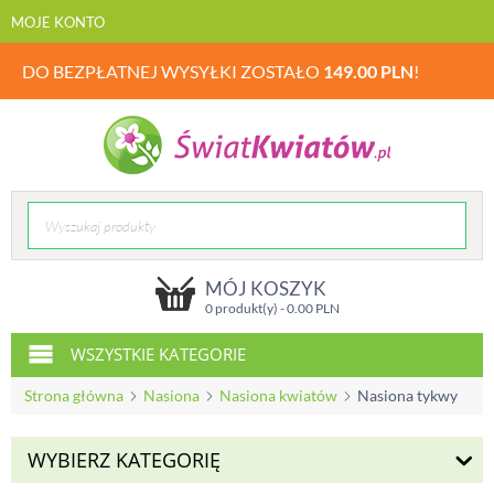
MOJE KONTO
DO BEZPŁATNEJ WYSYŁKI ZOSTAŁO
149.00
PLN
!
MÓJ KOSZYK
0 produkt(y) -
0.00
PLN
WSZYSTKIE KATEGORIE
Strona główna
Nasiona
Nasiona kwiatów
Nasiona tykwy
WYBIERZ KATEGORIĘ