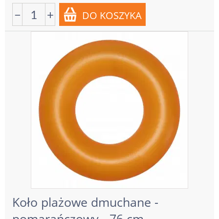
−
+
Koło plażowe dmuchane -
pomarańczowy - 76 cm