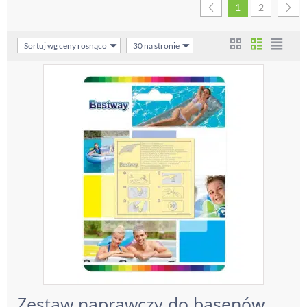
1
2
Sortuj wg ceny rosnąco
30 na stronie
Zestaw naprawczy do basenów,