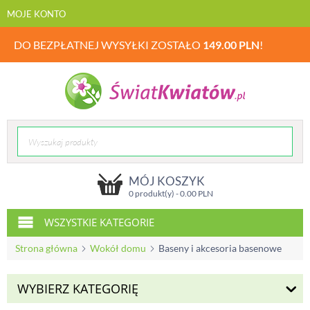
MOJE KONTO
DO BEZPŁATNEJ WYSYŁKI ZOSTAŁO
149.00
PLN
!
MÓJ KOSZYK
0 produkt(y) -
0.00
PLN
WSZYSTKIE KATEGORIE
Strona główna
Wokół domu
Baseny i akcesoria basenowe
WYBIERZ KATEGORIĘ