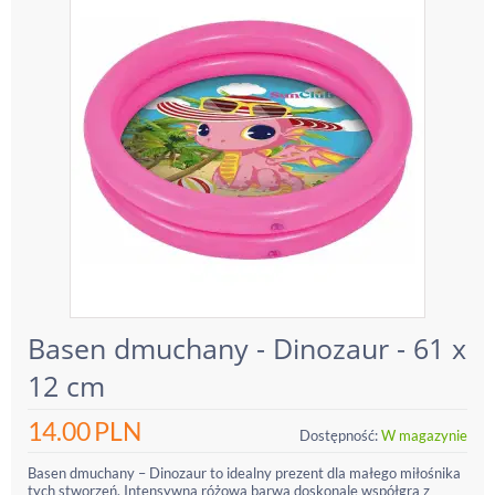
Basen dmuchany - Dinozaur - 61 x
12 cm
14.00
PLN
Dostępność:
W magazynie
Basen dmuchany – Dinozaur to idealny prezent dla małego miłośnika
tych stworzeń. Intensywna różowa barwa doskonale współgra z