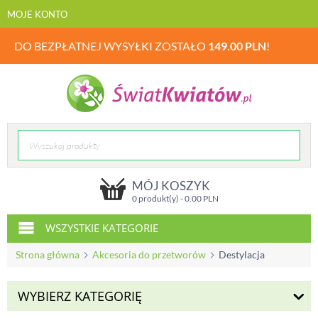
MOJE KONTO
DO BEZPŁATNEJ WYSYŁKI ZOSTAŁO
149.00
PLN
!
MÓJ KOSZYK
0 produkt(y) -
0.00
PLN
WSZYSTKIE KATEGORIE
Strona główna
Akcesoria do przetworów
Destylacja
WYBIERZ KATEGORIĘ