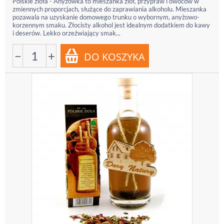
Polskie zioła - Anyżówka to mieszanka ziół, przypraw i owoców w
zmiennych proporcjach, służące do zaprawiania alkoholu. Mieszanka
pozawala na uzyskanie domowego trunku o wybornym, anyżowo-
korzennym smaku. Złocisty alkohol jest idealnym dodatkiem do kawy
i deserów. Lekko orzeźwiający smak...
−
+