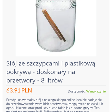
Słój ze szczypcami i plastikową
pokrywą - doskonały na
przetwory - 8 litrów
63.91
PLN
Dostępność:
W magazynie
Prosty i uniwersalny słój z naszego sklepu online idealnie nadaje się
do przechowywania wszelkich przetworów. Mogą być to nalewki lub
ogórki kiszone, oraz produkty suche takie jak suszone grzyby. Ten
wariant ma pojemność 8l. Słój wysyłany jest ze szczypcami