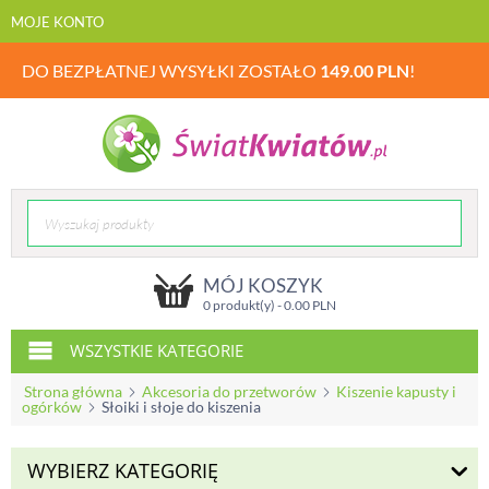
MOJE KONTO
DO BEZPŁATNEJ WYSYŁKI ZOSTAŁO
149.00
PLN
!
MÓJ KOSZYK
0 produkt(y) -
0.00
PLN
WSZYSTKIE KATEGORIE
Strona główna
Akcesoria do przetworów
Kiszenie kapusty i
ogórków
Słoiki i słoje do kiszenia
WYBIERZ KATEGORIĘ