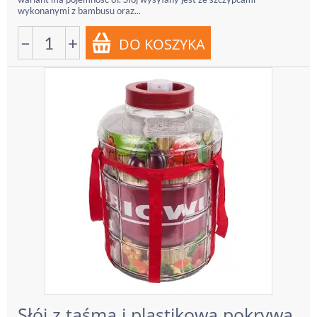
wykonanymi z bambusu oraz...
−
+
Słój z taśmą i plastikową pokrywą