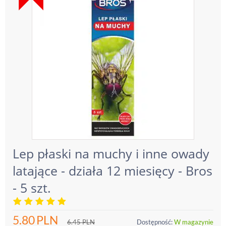
Lep płaski na muchy i inne owady
latające - działa 12 miesięcy - Bros
- 5 szt.
5.80
PLN
6.45
PLN
Dostępność:
W magazynie