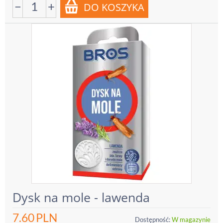
−
+
Dysk na mole - lawenda
7.60
PLN
Dostępność:
W magazynie