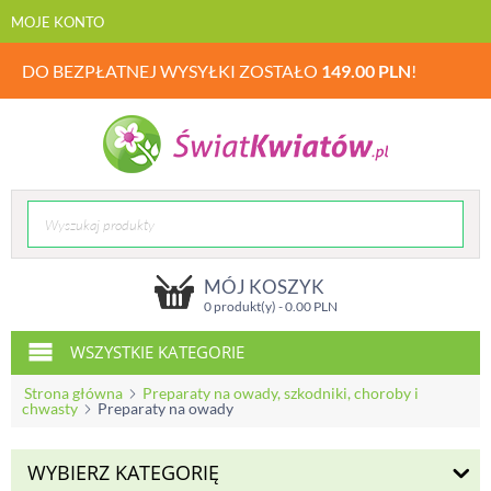
MOJE KONTO
DO BEZPŁATNEJ WYSYŁKI ZOSTAŁO
149.00
PLN
!
MÓJ KOSZYK
0 produkt(y) -
0.00
PLN
WSZYSTKIE KATEGORIE
Strona główna
Preparaty na owady, szkodniki, choroby i
chwasty
Preparaty na owady
WYBIERZ KATEGORIĘ