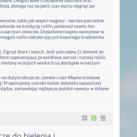
adowym. Długotrwałe stosowanie obornika oraz
a, dlatego raz na jakiś czas warto sięgnąć po
neralne, takie jak wapń i magnez – bardzo potrzebne
iennie na kondycję roślin, ponieważ nawóz ten
wania warzyw i owoców. Dodatkowo wapno nawozowe w
ymagań roślin nietolerujących kwaśnego środowiska.
 Ogród-Start i innych. Jeśli potrzebny Ci dolomit do
tem zapewniający prawidłowy wzrost i rozwój roślin,
 mielony w dużych workach są dostępne w naszym
ebę na dużym obszarze, zamów u nas Wapno kredowe
g! Proponujemy szeroki wybór dolomitu najwyższej
niądze, zamawiając najlepsze polskie nawozy w sklepie
e do bielenia i