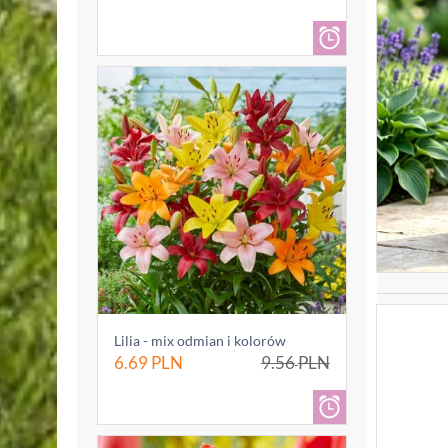
Lilia - mix odmian i kolorów
6.69
PLN
9.56
PLN