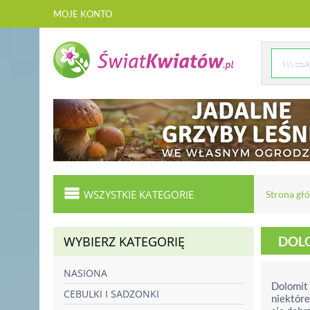
MOJE KONTO
WSZYSTKIE KATEGORIE
Strona gł
WYBIERZ KATEGORIĘ
DOL
NASIONA
Dolomit 
CEBULKI I SADZONKI
niektóre