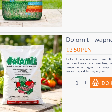
Dolomit - wapn
13.50
PLN
Dolomit - wapno nawozowe - 10
ogrodnictwie i rolnictwie. Regu
uzupełnia w magnez oraz wapń, 
roślin. To praktyczny wybór...
−
+