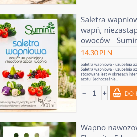
Saletra wapniow
wapń, niezastą
owoców - Sumin
14.30
PLN
Saletra wapniowa - uzupełnia az
Saletra wapniowa - uzupełnia az
stosowana jest w okresach inte
azotu i jednocześnie...
−
+
Wapno nawozow