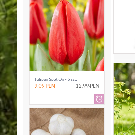
Tulipan Spot On - 5 szt.
9.09
PLN
12.99
PLN