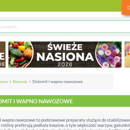
ówna
Nawozy
Dolomit i wapno nawozowe
OMIT I WAPNO NAWOZOWE
i wapno nawozowe to podstawowe preparaty służące do stabilizowania 
 rośliny preferują podłoża kwaśne, o tyle większość warzyw, gatun