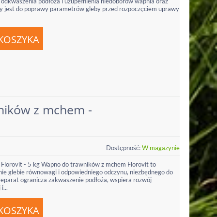
lu odkwaszenia podłoża i uzupełnienia niedoborów wapnia oraz
y jest do poprawy parametrów gleby przed rozpoczęciem uprawy
ników z mchem -
Dostępność:
W magazynie
lorovit - 5 kg Wapno do trawników z mchem Florovit to
ie glebie równowagi i odpowiedniego odczynu, niezbędnego do
eparat ogranicza zakwaszenie podłoża, wspiera rozwój
...