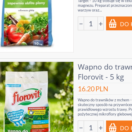
Target - 10 kg stosuje się w ce
magnezu. Preparat przeznaczon
warzyw oraz...
−
+
Wapno do traw
Florovit - 5 kg
16.20
PLN
Wapno do trawników z mchem - F
skuteczny sposób na przywrócen
prawidłowego wzrostu trawy. Pr
pożytecznej mikroflory glebowej i
−
+