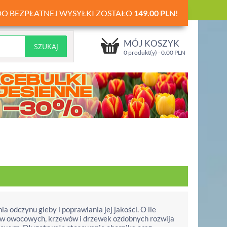
DO BEZPŁATNEJ WYSYŁKI ZOSTAŁO
149.00
PLN
!
MÓJ KOSZYK
0 produkt(y) -
0.00
PLN
odczynu gleby i poprawiania jej jakości. O ile
ków owocowych, krzewów i drzewek ozdobnych rozwija