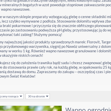
ze tylko na glebach o odczynie obojętnym, lekko kwaśnym bądź zas
mineralnych bogatych w azot powoduje stopniowe zakwaszanie podłoż
 i wapno nawozowe.
 w naszym sklepie preparaty wzbogacają glebę o cenne składniki mi
, lecz szybko wymywane z podłoża. Stosowanie dolomitu wpływa zbaw
ia braki pokarmowe i przyczynia się do znacznie obfitszego plono
czasie po zastosowaniu podwyższa pH gleby, przystosowując ją do w
wykonać taki zabieg? Służymy pomocą!
y najwyższej jakości produkty sprawdzonych marek: Florovit, Target,
o przydomowego warzywnika, sięgnij po Nawóz uniwersalny z dolomi
wany w worku 1 kg. Również wapno nawozowe granulowane i dolomit
w okazyjnie niskich cenach!
ykujesz się do założenia trawnika bądź sadu i chcesz zwapnować gl
 do stosowania prawie cały rok, na każdą glebę, w opakowaniu 25 k
tanią dostawą do domu. Zapraszamy do zakupu – oszczędzaj czas i pie
towym Świat Kwiatów!
g ceny rosnąco
30 na stronie
Wapno ogrodnicz