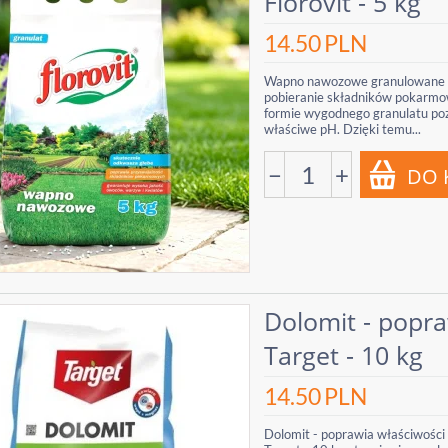
Florovit - 5 kg
14.50
PLN
Wapno nawozowe granulowane - F
pobieranie składników pokarmo
formie wygodnego granulatu poz
właściwe pH. Dzięki temu...
−
+
Dolomit - popra
Target - 10 kg
14.50
PLN
Dolomit - poprawia właściwości 