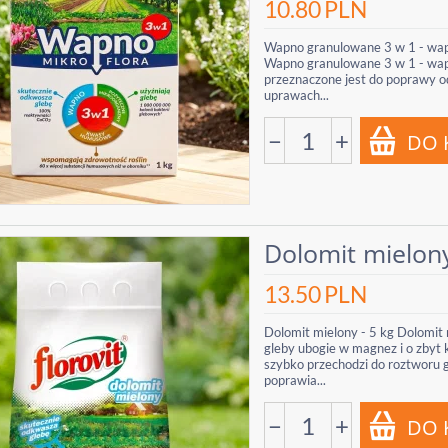
10.80
PLN
Wapno granulowane 3 w 1 - wapno
Wapno granulowane 3 w 1 - wapno
przeznaczone jest do poprawy od
uprawach...
−
+
Dolomit mielony
13.50
PLN
Dolomit mielony - 5 kg Dolomit
gleby ubogie w magnez i o zbyt
szybko przechodzi do roztworu g
poprawia...
−
+