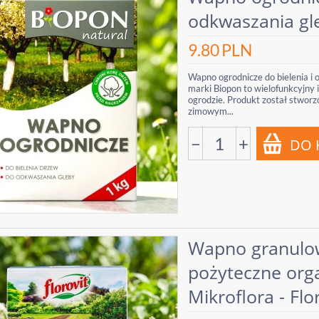
odkwaszania gle
9.80
PLN
Wapno ogrodnicze do bielenia i 
marki Biopon to wielofunkcyjny 
ogrodzie. Produkt został stwor
zimowym...
−
+
Wapno granulow
pożyteczne org
Mikroflora - Flor