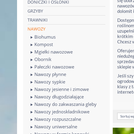
się dobr
DONICZKI I OSŁONKI
nawozów 
GRZYBY
dolomit
TRAWNIKI
Dostępne
roślinom
NAWOZY
uzupełn
krótkim 
Biohumus
Chcesz 
Kompost
Oferujem
Mgiełki nawozowe
niedużeg
Obornik
sprzeda
Pałeczki nawozowe
sklepie 
Nawozy płynne
Jeśli sz
ogrodowe
Nawozy sypkie
klasy z 
Nawozy jesienne i zimowe
interne
Nawozy długodziałające
Nawozy do zakwaszania gleby
Nawozy jednoskładnikowe
Sortuj w
Nawozy rozpuszczalne
Nawozy uniwersalne
Nawozy w formie konewki