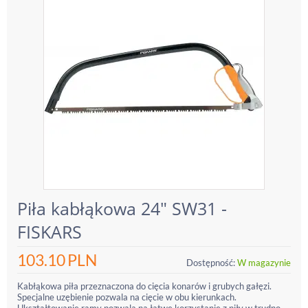
Piła kabłąkowa 24" SW31 -
FISKARS
103.10
PLN
Dostępność:
W magazynie
Kabłąkowa piła przeznaczona do cięcia konarów i grubych gałęzi.
Specjalne uzębienie pozwala na cięcie w obu kierunkach.