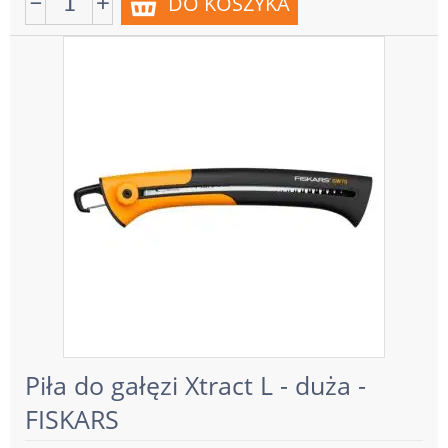
−
+
Piła do gałęzi Xtract L - duża -
FISKARS