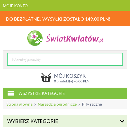
MOJE KONTO
DO BEZPŁATNEJ WYSYŁKI ZOSTAŁO
149.00
PLN
!
MÓJ KOSZYK
0 produkt(y) -
0.00
PLN
WSZYSTKIE KATEGORIE
Strona główna
Narzędzia ogrodnicze
Piły ręczne
WYBIERZ KATEGORIĘ