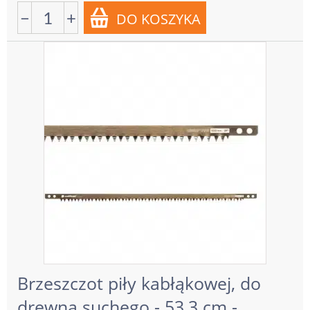
−
+
Brzeszczot piły kabłąkowej, do
drewna suchego - 53,3 cm -