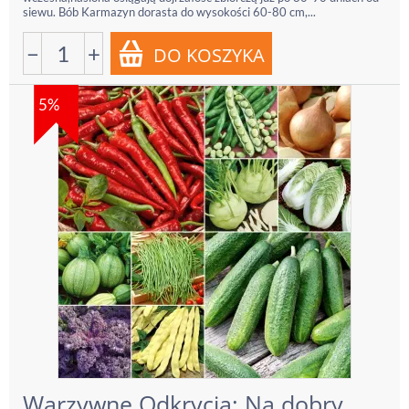
siewu. Bób Karmazyn dorasta do wysokości 60-80 cm,...
−
+
5%
Warzywne Odkrycia: Na dobry