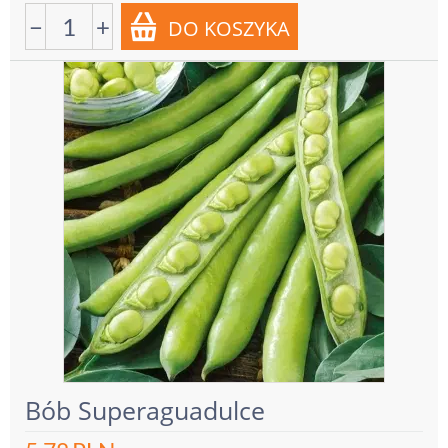
−
+
Bób Superaguadulce