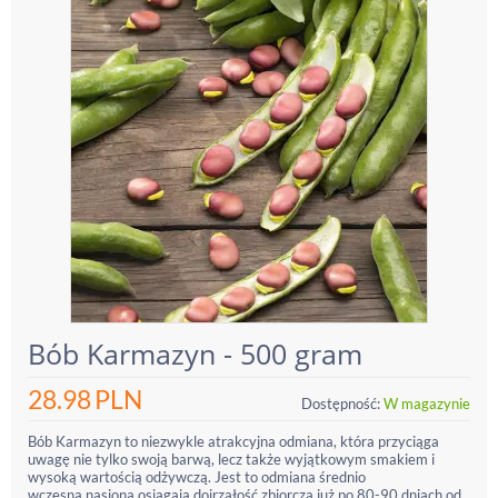
Bób Karmazyn - 500 gram
28.98
PLN
Dostępność:
W magazynie
Bób Karmazyn to niezwykle atrakcyjna odmiana, która przyciąga
uwagę nie tylko swoją barwą, lecz także wyjątkowym smakiem i
wysoką wartością odżywczą. Jest to odmiana średnio
wczesna,nasiona osiągają dojrzałość zbiorczą już po 80-90 dniach od