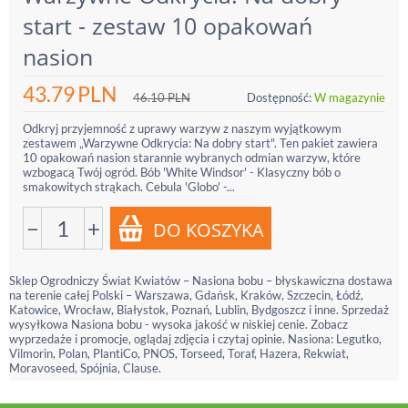
start - zestaw 10 opakowań
nasion
43.79
PLN
46.10
PLN
Dostępność:
W magazynie
Odkryj przyjemność z uprawy warzyw z naszym wyjątkowym
zestawem „Warzywne Odkrycia: Na dobry start". Ten pakiet zawiera
10 opakowań nasion starannie wybranych odmian warzyw, które
wzbogacą Twój ogród. Bób 'White Windsor' - Klasyczny bób o
smakowitych strąkach. Cebula 'Globo' -...
−
+
Sklep Ogrodniczy Świat Kwiatów – Nasiona bobu – błyskawiczna dostawa
na terenie całej Polski – Warszawa, Gdańsk, Kraków, Szczecin, Łódź,
Katowice, Wrocław, Białystok, Poznań, Lublin, Bydgoszcz i inne. Sprzedaż
wysyłkowa Nasiona bobu - wysoka jakość w niskiej cenie. Zobacz
wyprzedaże i promocje, oglądaj zdjęcia i czytaj opinie. Nasiona: Legutko,
Vilmorin, Polan, PlantiCo, PNOS, Torseed, Toraf, Hazera, Rekwiat,
Moravoseed, Spójnia, Clause.