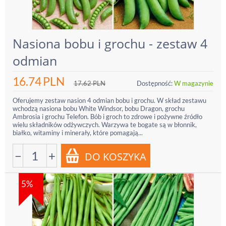
Nasiona bobu i grochu - zestaw 4
odmian
16.74
PLN
17.62
PLN
Dostępność:
W magazynie
Oferujemy zestaw nasion 4 odmian bobu i grochu. W skład zestawu
wchodzą nasiona bobu White Windsor, bobu Dragon, grochu
Ambrosia i grochu Telefon. Bób i groch to zdrowe i pożywne źródło
wielu składników odżywczych. Warzywa te bogate są w błonnik,
białko, witaminy i minerały, które pomagają...
−
+
5%