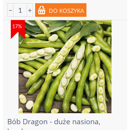
−
+
17%
Bób Dragon - duże nasiona,