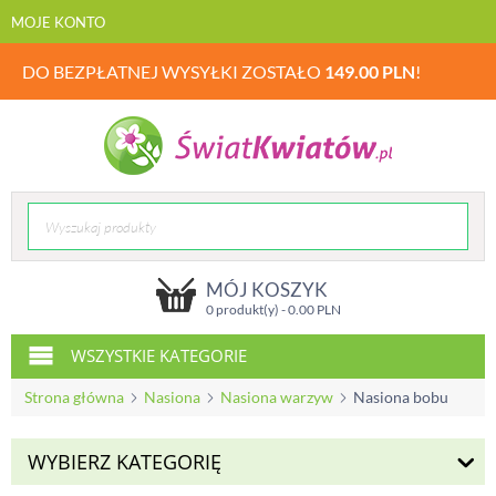
MOJE KONTO
DO BEZPŁATNEJ WYSYŁKI ZOSTAŁO
149.00
PLN
!
MÓJ KOSZYK
0 produkt(y) -
0.00
PLN
WSZYSTKIE KATEGORIE
Strona główna
Nasiona
Nasiona warzyw
Nasiona bobu
WYBIERZ KATEGORIĘ