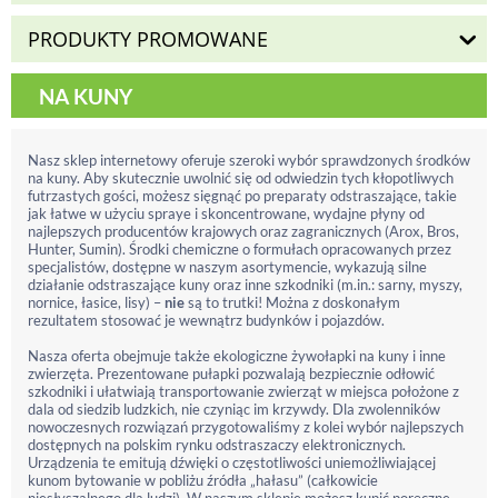
PRODUKTY PROMOWANE
NA KUNY
Nasz sklep internetowy oferuje szeroki wybór sprawdzonych środków
na kuny. Aby skutecznie uwolnić się od odwiedzin tych kłopotliwych
futrzastych gości, możesz sięgnąć po preparaty odstraszające, takie
jak łatwe w użyciu spraye i skoncentrowane, wydajne płyny od
najlepszych producentów krajowych oraz zagranicznych (Arox, Bros,
Hunter, Sumin). Środki chemiczne o formułach opracowanych przez
specjalistów, dostępne w naszym asortymencie, wykazują silne
działanie odstraszające kuny oraz inne szkodniki (m.in.: sarny, myszy,
nornice, łasice, lisy) –
nie
są to trutki! Można z doskonałym
rezultatem stosować je wewnątrz budynków i pojazdów.
Nasza oferta obejmuje także ekologiczne żywołapki na kuny i inne
zwierzęta. Prezentowane pułapki pozwalają bezpiecznie odłowić
szkodniki i ułatwiają transportowanie zwierząt w miejsca położone z
dala od siedzib ludzkich, nie czyniąc im krzywdy. Dla zwolenników
nowoczesnych rozwiązań przygotowaliśmy z kolei wybór najlepszych
dostępnych na polskim rynku odstraszaczy elektronicznych.
Urządzenia te emitują dźwięki o częstotliwości uniemożliwiającej
kunom bytowanie w pobliżu źródła „hałasu” (całkowicie