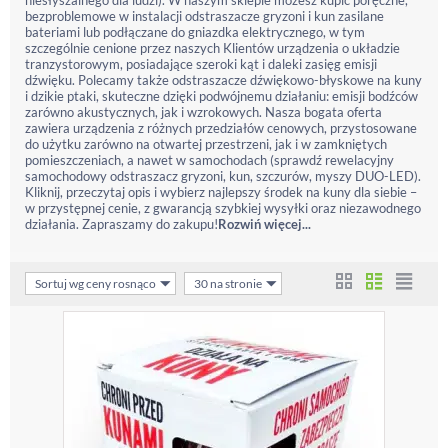
niesłyszalnego dla ludzi). W naszym sklepie możesz kupić poręczne,
bezproblemowe w instalacji odstraszacze gryzoni i kun zasilane
bateriami lub podłączane do gniazdka elektrycznego, w tym
szczególnie cenione przez naszych Klientów urządzenia o układzie
tranzystorowym, posiadające szeroki kąt i daleki zasięg emisji
dźwięku. Polecamy także odstraszacze dźwiękowo-błyskowe na kuny
i dzikie ptaki, skuteczne dzięki podwójnemu działaniu: emisji bodźców
zarówno akustycznych, jak i wzrokowych. Nasza bogata oferta
zawiera urządzenia z różnych przedziałów cenowych, przystosowane
do użytku zarówno na otwartej przestrzeni, jak i w zamkniętych
pomieszczeniach, a nawet w samochodach (sprawdź rewelacyjny
samochodowy odstraszacz gryzoni, kun, szczurów, myszy DUO-LED).
Kliknij, przeczytaj opis i wybierz najlepszy środek na kuny dla siebie –
w przystępnej cenie, z gwarancją szybkiej wysyłki oraz niezawodnego
działania. Zapraszamy do zakupu!
Rozwiń więcej...
Sortuj wg ceny rosnąco
30 na stronie