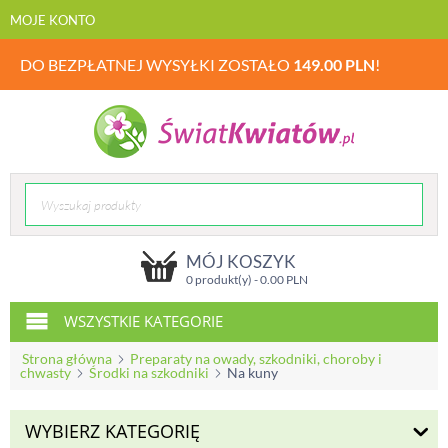
MOJE KONTO
DO BEZPŁATNEJ WYSYŁKI ZOSTAŁO
149.00
PLN
!
MÓJ KOSZYK
0 produkt(y) -
0.00
PLN
WSZYSTKIE KATEGORIE
Strona główna
Preparaty na owady, szkodniki, choroby i
chwasty
Środki na szkodniki
Na kuny
WYBIERZ KATEGORIĘ