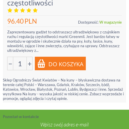
częstotliwości
96.40
PLN
Dostępność:
W magazynie
Zaprezentowany gadżet to odstraszacz ultradźwiękowy z czujnikiem
ruchu i regulacją częstotliwości marki Greenmil. Jest bardzo łatwy w
montażu w ogrodzie i skutecznie działa na psy, koty, łasice, kuny,
wiewiórki, zające i inne zwierzęta, czyhające na uprawy. Odstraszacz
ultradźwiękowy z...
−
+
Sklep Ogrodniczy Świat Kwiatów – Na kuny – błyskawiczna dostawa na
terenie całej Polski – Warszawa, Gdańsk, Kraków, Szczecin, Łódź,
Katowice, Wrocław, Białystok, Poznań, Lublin, Bydgoszcz i inne. Sprzedaż
wysyłkowa Na kuny - wysoka jakość w niskiej cenie. Zobacz wyprzedaże i
promocje, oglądaj zdjęcia i czytaj opinie.
Pozostań w kontakcie
Wpisz swój adres e-mail