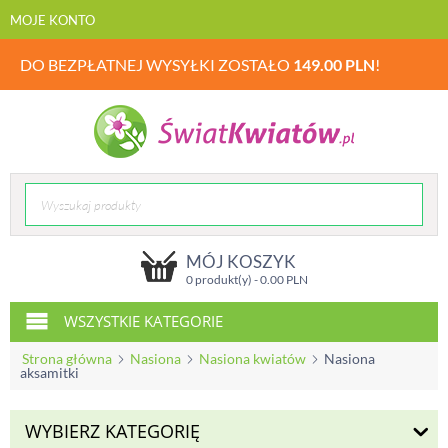
MOJE KONTO
DO BEZPŁATNEJ WYSYŁKI ZOSTAŁO
149.00
PLN
!
MÓJ KOSZYK
0 produkt(y) -
0.00
PLN
WSZYSTKIE KATEGORIE
Strona główna
Nasiona
Nasiona kwiatów
Nasiona
aksamitki
WYBIERZ KATEGORIĘ