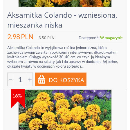
Aksamitka Colando - wzniesiona,
mieszanka niska
2.98
PLN
3.50
PLN
Dostępność:
W magazynie
Aksamitka Colando to wyjątkowa roślina jednoroczna, która
zachwyca swoim zwartym pokrojem i intensywnym, długotrwałym
kwitnieniem. Osiąga wysokość 30-40 cm, co czyni ją idealnym
wyborem zarówno na rabaty, jak i do uprawy w donicach. Jej pełne,
okazałe kwiaty w odcieniach koloru żółtego i...
−
+
16%