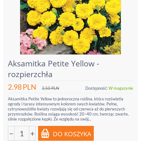
Aksamitka Petite Yellow -
rozpierzchła
2.98
PLN
3.50
PLN
Dostępność:
W magazynie
Aksamitka Petite Yellow to jednoroczna roślina, która rozświetla
ogrody i tarasy intensywnym kolorem swych kwiatów. Pełne,
cytrynowożółte kwiaty rozwijają się od czerwca aż do pierwszych
przymrozków. Roślina osiąga wysokość 20–40 cm, tworząc zwarte,
silnie rozgałęzione kępki. Ze względu na swój...
−
+