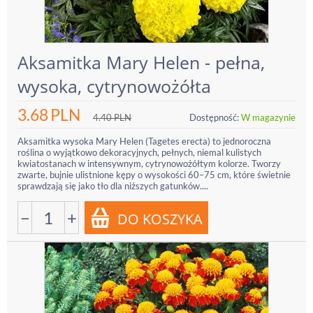
Aksamitka Mary Helen - pełna,
wysoka, cytrynowożółta
3.68
PLN
4.40
PLN
Dostępność:
W magazynie
Aksamitka wysoka Mary Helen (Tagetes erecta) to jednoroczna
roślina o wyjątkowo dekoracyjnych, pełnych, niemal kulistych
kwiatostanach w intensywnym, cytrynowożółtym kolorze. Tworzy
zwarte, bujnie ulistnione kępy o wysokości 60–75 cm, które świetnie
sprawdzają się jako tło dla niższych gatunków....
−
+