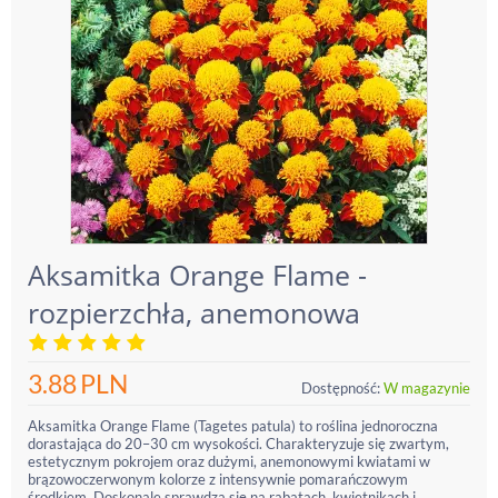
Aksamitka Orange Flame -
rozpierzchła, anemonowa
3.88
PLN
Dostępność:
W magazynie
Aksamitka Orange Flame (Tagetes patula) to roślina jednoroczna
dorastająca do 20–30 cm wysokości. Charakteryzuje się zwartym,
estetycznym pokrojem oraz dużymi, anemonowymi kwiatami w
brązowoczerwonym kolorze z intensywnie pomarańczowym
środkiem. Doskonale sprawdza się na rabatach, kwietnikach i...