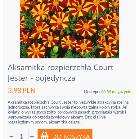
Aksamitka rozpierzchła Court
Jester - pojedyncza
3.98
PLN
Dostępność:
W magazynie
Aksamitka rozpierzchła Court Jester to niezwykle atrakcyjna roślina
jednoroczna, która zachwyca swoją niepowtarzalną kolorystyką. Jej
kwiaty, o wyrazistych żółto-bordowych pasach, przyciągają wzrok i
wprowadzają do ogrodu żywiołowy akcent. Dzięki silnie
rozgałęzionym pędom, aksamitka osiąga...
−
+