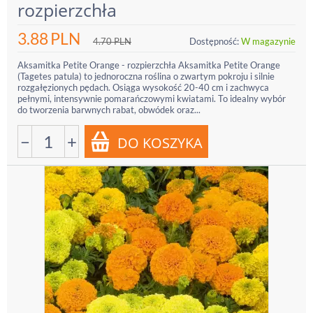
rozpierzchła
3.88
PLN
4.70
PLN
Dostępność:
W magazynie
Aksamitka Petite Orange - rozpierzchła Aksamitka Petite Orange
(Tagetes patula) to jednoroczna roślina o zwartym pokroju i silnie
rozgałęzionych pędach. Osiąga wysokość 20-40 cm i zachwyca
pełnymi, intensywnie pomarańczowymi kwiatami. To idealny wybór
do tworzenia barwnych rabat, obwódek oraz...
−
+