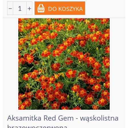
−
+
Aksamitka Red Gem - wąskolistna
brązowoczerwona