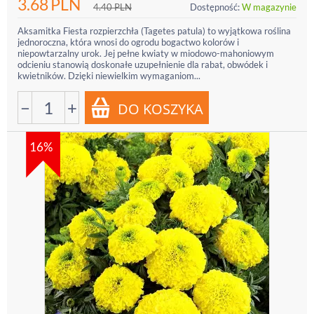
3.68
PLN
4.40
PLN
Dostępność:
W magazynie
Aksamitka Fiesta rozpierzchła (Tagetes patula) to wyjątkowa roślina
jednoroczna, która wnosi do ogrodu bogactwo kolorów i
niepowtarzalny urok. Jej pełne kwiaty w miodowo-mahoniowym
odcieniu stanowią doskonałe uzupełnienie dla rabat, obwódek i
kwietników. Dzięki niewielkim wymaganiom...
−
+
16%