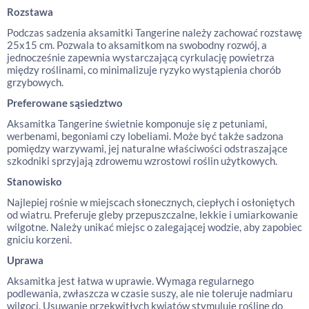
Rozstawa
Podczas sadzenia aksamitki Tangerine należy zachować rozstawę
25x15 cm. Pozwala to aksamitkom na swobodny rozwój, a
jednocześnie zapewnia wystarczającą cyrkulację powietrza
między roślinami, co minimalizuje ryzyko wystąpienia chorób
grzybowych.
Preferowane sąsiedztwo
Aksamitka Tangerine świetnie komponuje się z petuniami,
werbenami, begoniami czy lobeliami. Może być także sadzona
pomiędzy warzywami, jej naturalne właściwości odstraszające
szkodniki sprzyjają zdrowemu wzrostowi roślin użytkowych.
Stanowisko
Najlepiej rośnie w miejscach słonecznych, ciepłych i osłoniętych
od wiatru. Preferuje gleby przepuszczalne, lekkie i umiarkowanie
wilgotne. Należy unikać miejsc o zalegającej wodzie, aby zapobiec
gniciu korzeni.
Uprawa
Aksamitka jest łatwa w uprawie. Wymaga regularnego
podlewania, zwłaszcza w czasie suszy, ale nie toleruje nadmiaru
wilgoci. Usuwanie przekwitłych kwiatów stymuluje roślinę do