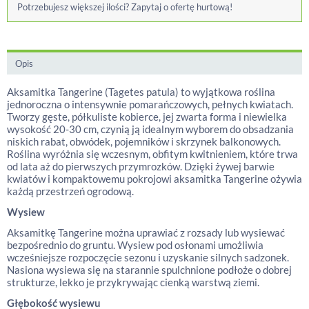
Potrzebujesz większej ilości? Zapytaj o ofertę hurtową!
Opis
Aksamitka Tangerine (Tagetes patula) to wyjątkowa roślina
jednoroczna o intensywnie pomarańczowych, pełnych kwiatach.
Tworzy gęste, półkuliste kobierce, jej zwarta forma i niewielka
wysokość 20-30 cm, czynią ją idealnym wyborem do obsadzania
niskich rabat, obwódek, pojemników i skrzynek balkonowych.
Roślina wyróżnia się wczesnym, obfitym kwitnieniem, które trwa
od lata aż do pierwszych przymrozków. Dzięki żywej barwie
kwiatów i kompaktowemu pokrojowi aksamitka Tangerine ożywia
każdą przestrzeń ogrodową.
Wysiew
Aksamitkę Tangerine można uprawiać z rozsady lub wysiewać
bezpośrednio do gruntu. Wysiew pod osłonami umożliwia
wcześniejsze rozpoczęcie sezonu i uzyskanie silnych sadzonek.
Nasiona wysiewa się na starannie spulchnione podłoże o dobrej
strukturze, lekko je przykrywając cienką warstwą ziemi.
Głębokość wysiewu