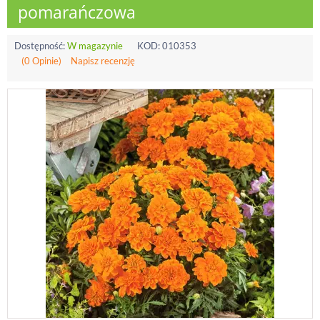
pomarańczowa
Dostępność:
W magazynie
KOD:
010353
(0 Opinie)
Napisz recenzję