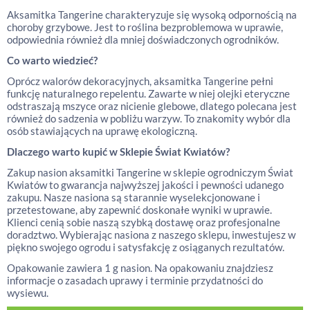
Aksamitka Tangerine charakteryzuje się wysoką odpornością na
choroby grzybowe. Jest to roślina bezproblemowa w uprawie,
odpowiednia również dla mniej doświadczonych ogrodników.
Co warto wiedzieć?
Oprócz walorów dekoracyjnych, aksamitka Tangerine pełni
funkcję naturalnego repelentu. Zawarte w niej olejki eteryczne
odstraszają mszyce oraz nicienie glebowe, dlatego polecana jest
również do sadzenia w pobliżu warzyw. To znakomity wybór dla
osób stawiających na uprawę ekologiczną.
Dlaczego warto kupić w Sklepie Świat Kwiatów?
Zakup nasion aksamitki Tangerine w sklepie ogrodniczym Świat
Kwiatów to gwarancja najwyższej jakości i pewności udanego
zakupu. Nasze nasiona są starannie wyselekcjonowane i
przetestowane, aby zapewnić doskonałe wyniki w uprawie.
Klienci cenią sobie naszą szybką dostawę oraz profesjonalne
doradztwo. Wybierając nasiona z naszego sklepu, inwestujesz w
piękno swojego ogrodu i satysfakcję z osiąganych rezultatów.
Opakowanie zawiera 1 g nasion. Na opakowaniu znajdziesz
informacje o zasadach uprawy i terminie przydatności do
wysiewu.