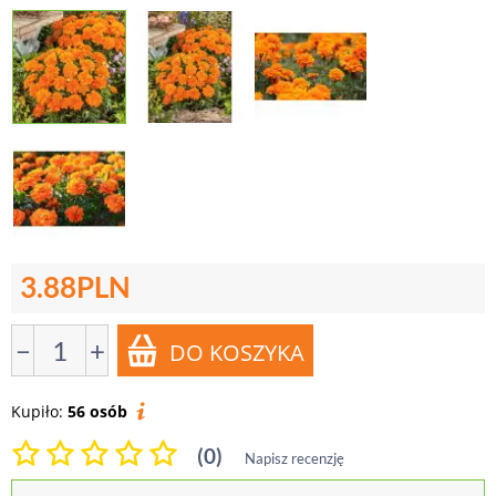
3.88
PLN
−
+
Kupiło:
56 osób
(0)
Napisz recenzję