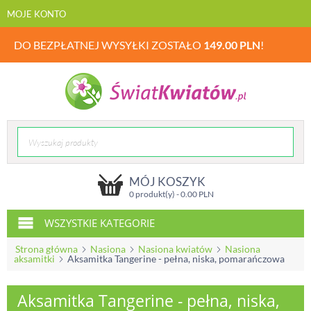
MOJE KONTO
DO BEZPŁATNEJ WYSYŁKI ZOSTAŁO
149.00
PLN
!
MÓJ KOSZYK
0 produkt(y) -
0.00
PLN
WSZYSTKIE KATEGORIE
Strona główna
Nasiona
Nasiona kwiatów
Nasiona
aksamitki
Aksamitka Tangerine - pełna, niska, pomarańczowa
Aksamitka Tangerine - pełna, niska,