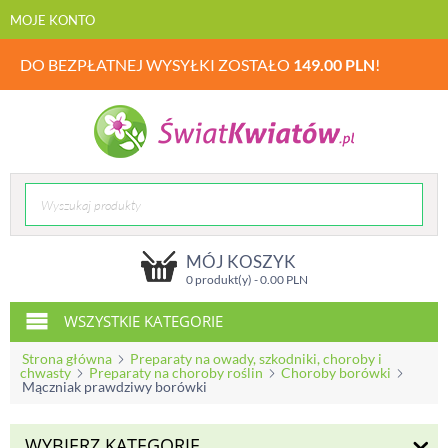
MOJE KONTO
DO BEZPŁATNEJ WYSYŁKI ZOSTAŁO
149.00
PLN
!
MÓJ KOSZYK
0 produkt(y) -
0.00
PLN
WSZYSTKIE KATEGORIE
Strona główna
Preparaty na owady, szkodniki, choroby i
chwasty
Preparaty na choroby roślin
Choroby borówki
Mączniak prawdziwy borówki
WYBIERZ KATEGORIĘ