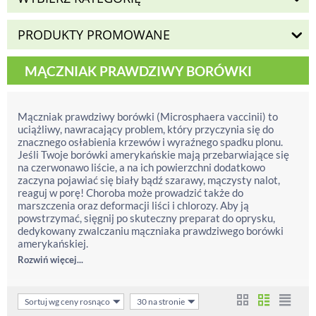
PRODUKTY PROMOWANE
MĄCZNIAK PRAWDZIWY BORÓWKI
Mączniak prawdziwy borówki (Microsphaera vaccinii) to
uciążliwy, nawracający problem, który przyczynia się do
znacznego osłabienia krzewów i wyraźnego spadku plonu.
Jeśli Twoje borówki amerykańskie mają przebarwiające się
na czerwonawo liście, a na ich powierzchni dodatkowo
zaczyna pojawiać się biały bądź szarawy, mączysty nalot,
reaguj w porę! Choroba może prowadzić także do
marszczenia oraz deformacji liści i chlorozy. Aby ją
powstrzymać, sięgnij po skuteczny preparat do oprysku,
dedykowany zwalczaniu mączniaka prawdziwego borówki
amerykańskiej.
Rozwiń więcej...
Sortuj wg ceny rosnąco
30 na stronie