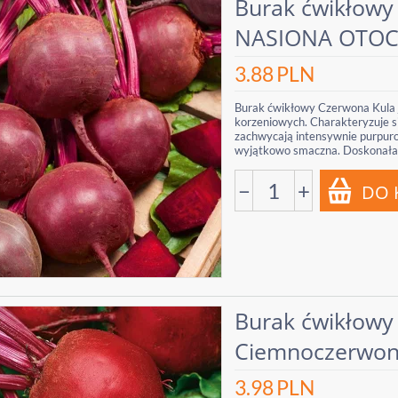
Burak ćwikłowy
NASIONA OTO
3.88
PLN
Burak ćwikłowy Czerwona Kula j
korzeniowych. Charakteryzuje si
zachwycają intensywnie purpurow
wyjątkowo smaczna. Doskonała.
−
+
Burak ćwikłowy
Ciemnoczerwo
3.98
PLN