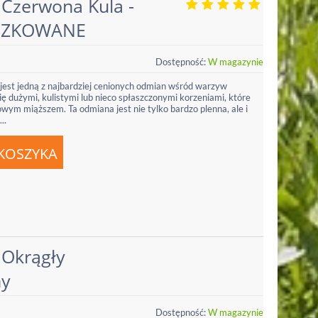
 Czerwona Kula -
CZKOWANE
Dostępność:
W magazynie
est jedną z najbardziej cenionych odmian wśród warzyw
ę dużymi, kulistymi lub nieco spłaszczonymi korzeniami, które
ym miąższem. Ta odmiana jest nie tylko bardzo plenna, ale i
..
 Okrągły
ny
Dostępność:
W magazynie