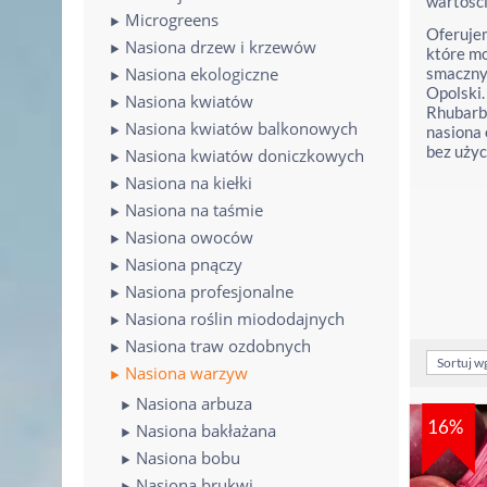
wartośc
Microgreens
Oferujem
Nasiona drzew i krzewów
które mo
Nasiona ekologiczne
smacznyc
Opolski.
Nasiona kwiatów
Rhubarb 
Nasiona kwiatów balkonowych
nasiona
bez użyc
Nasiona kwiatów doniczkowych
Nasiona na kiełki
Nasiona na taśmie
Nasiona owoców
Nasiona pnączy
Nasiona profesjonalne
Nasiona roślin miododajnych
Nasiona traw ozdobnych
Sortuj w
Nasiona warzyw
Nasiona arbuza
16%
Nasiona bakłażana
Nasiona bobu
Nasiona brukwi