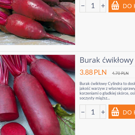
−
+
Burak ćwikłowy 
3.88
PLN
4.70
PLN
Burak ćwikłowy Cylindra to dosk
jakość warzyw z własnej uprawy.
korzeniami o gładkiej skórce, o
soczysty miąższ...
−
+