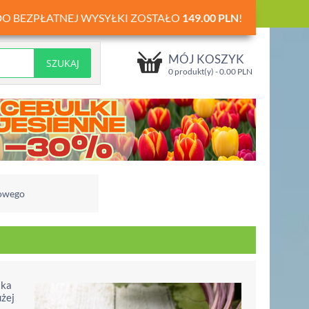
DO BEZPŁATNEJ WYSYŁKI ZOSTAŁO
149.00
PLN
!
MÓJ KOSZYK
0 produkt(y) -
0.00
PLN
iowego
aka
użej