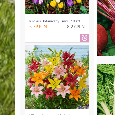
Krokus Botaniczny - mix - 10 szt.
5.79
PLN
8.27
PLN