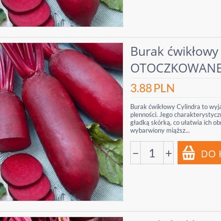
Burak ćwikłowy
OTOCZKOWAN
3.88
PLN
Burak ćwikłowy Cylindra to wyją
plenności. Jego charakterystycz
gładką skórką, co ułatwia ich o
wybarwiony miąższ...
−
+