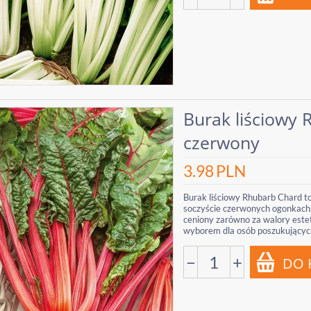
Burak liściowy 
czerwony
3.98
PLN
Burak liściowy Rhubarb Chard t
soczyście czerwonych ogonkach,
ceniony zarówno za walory estet
wyborem dla osób poszukujących
−
+