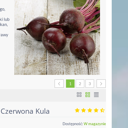
go,
i lub
lkan,
prawy
1
2
3
 Czerwona Kula
Dostępność:
W magazynie