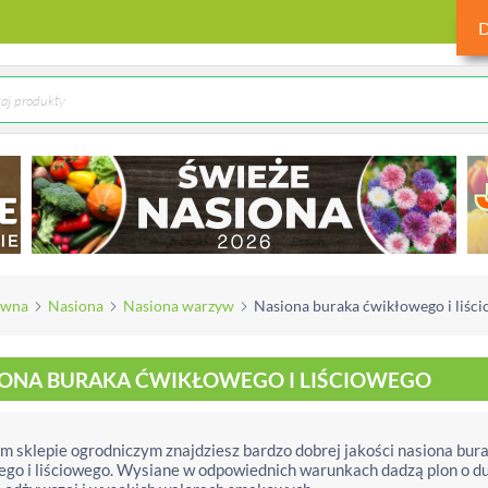
ówna
Nasiona
Nasiona warzyw
Nasiona buraka ćwikłowego i liśc
IONA BURAKA ĆWIKŁOWEGO I LIŚCIOWEGO
 sklepie ogrodniczym znajdziesz bardzo dobrej jakości nasiona bur
go i liściowego. Wysiane w odpowiednich warunkach dadzą plon o d