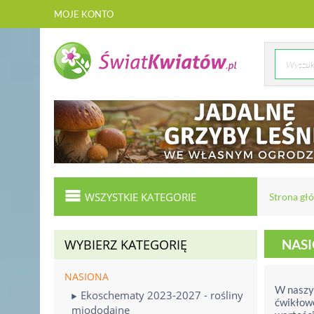
MOJE KONTO
WSZYSTKIE KATEGORIE
Strona gł
WYBIERZ KATEGORIĘ
NAS
NASIONA
W naszym
Ekoschematy 2023-2027 - rośliny
ćwikłowe
miododajne