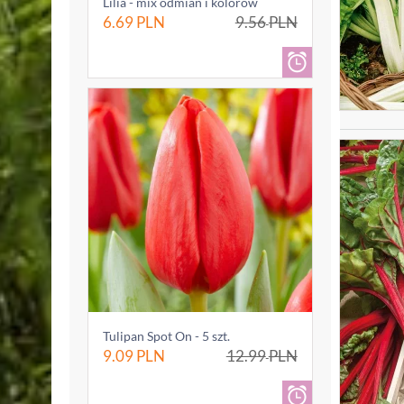
Lilia - mix odmian i kolorów
6.69
PLN
9.56
PLN
Tulipan Spot On - 5 szt.
9.09
PLN
12.99
PLN