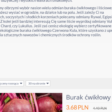
i odżywczej i wysokich walorach smakowych.
y olbrzymi wybór nasion wielu odmian buraka ćwikłowego i liściowe
żesz wysiać w ogrodzie, na działce lub na polu. Jeśli zależy Ci na
h, soczystych i słodkich korzeniach polecamy odmiany Rywal, Egipsk
 Z kolei jeśli bardziej interesują Cię same liście wypróbuj odmiany Vu
Chard, czy Lukullus. Jeśli zaś cenisz ekologię wybierz certyfikowane
 ekologiczne buraka ćwikłowego Czerwona Kula, które uzyskano z u
ia sztucznych nawozów i chemicznych środków ochrony roślin.
g ceny rosnąco
30 na stronie
Burak ćwikłowy
3.68
PLN
4.40
PLN