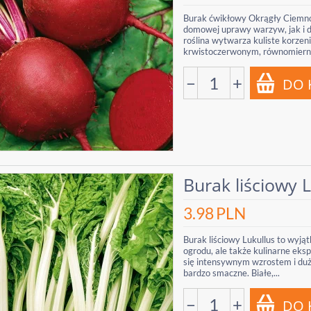
Burak ćwikłowy Okrągły Ciemno
domowej uprawy warzyw, jak i d
roślina wytwarza kuliste korzeni
krwistoczerwonym, równomierni
−
+
Burak liściowy 
3.98
PLN
Burak liściowy Lukullus to wyją
ogrodu, ale także kulinarne ek
się intensywnym wzrostem i dużym
bardzo smaczne. Białe,...
−
+