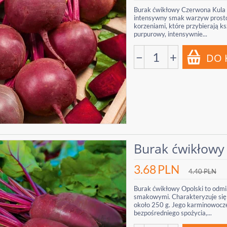
Burak ćwikłowy Czerwona Kula t
intensywny smak warzyw prosto
korzeniami, które przybierają ks
purpurowy, intensywnie...
−
+
Burak ćwikłowy 
3.68
PLN
4.40
PLN
Burak ćwikłowy Opolski to odmi
smakowymi. Charakteryzuje się 
około 250 g. Jego karminowoczer
bezpośredniego spożycia,...