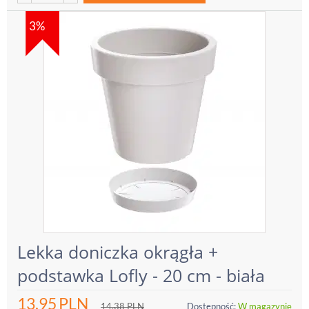
3%
Lekka doniczka okrągła +
podstawka Lofly - 20 cm - biała
13.95
PLN
14.38
PLN
Dostępność:
W magazynie