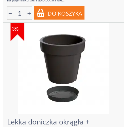
na pojemniku, jak i jego podstawie...
−
+
3%
Lekka doniczka okrągła +