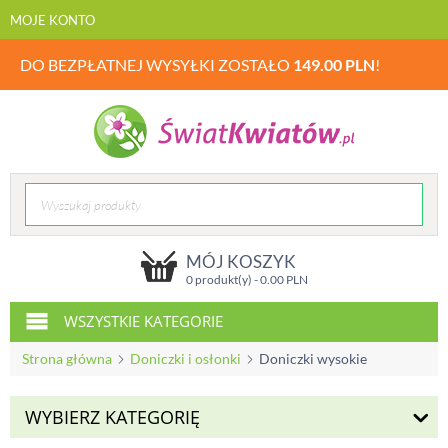
MOJE KONTO
DO BEZPŁATNEJ WYSYŁKI ZOSTAŁO
149.00
PLN
!
MÓJ KOSZYK
0 produkt(y) -
0.00
PLN
WSZYSTKIE KATEGORIE
Strona główna
Doniczki i osłonki
Doniczki wysokie
WYBIERZ KATEGORIĘ