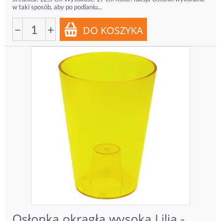
w taki sposób, aby po podlaniu...
−
+
Osłonka okrągła wysoka Lilia -