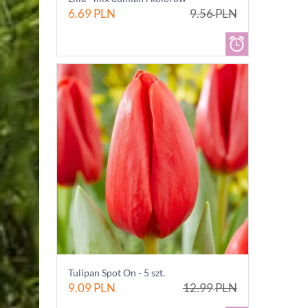
6.69
PLN
9.56
PLN
Tulipan Spot On - 5 szt.
9.09
PLN
12.99
PLN