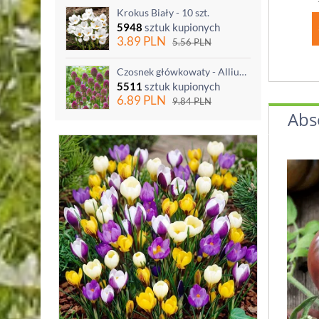
Krokus Biały - 10 szt.
5948
sztuk kupionych
3.89
PLN
5.56
PLN
Czosnek główkowaty - Allium sphaerocephalon - 20 szt.
5511
sztuk kupionych
6.89
PLN
9.84
PLN
Abs