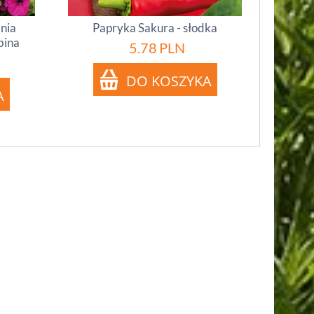
inia
Papryka Sakura - słodka
bina
5.78
PLN