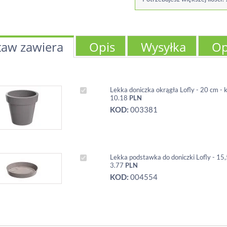
taw zawiera
Opis
Wysyłka
Op
Lekka doniczka okrągła Lofly - 20 cm -
10.18
PLN
KOD:
003381
Lekka podstawka do doniczki Lofly - 15
3.77
PLN
KOD:
004554