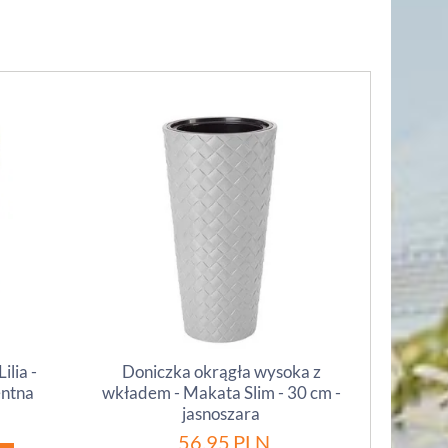
ilia -
Doniczka okrągła wysoka z
entna
wkładem - Makata Slim - 30 cm -
jasnoszara
56.95
PLN