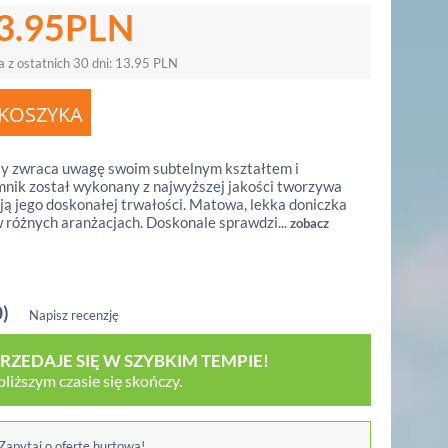
3.95
PLN
a z ostatnich 30 dni:
13.95
PLN
ly zwraca uwagę swoim subtelnym kształtem i
nik został wykonany z najwyższej jakości tworzywa
ją jego doskonałej trwałości. Matowa, lekka doniczka
w różnych aranżacjach. Doskonale sprawdzi...
zobacz
0)
Napisz recenzję
ZEDAJE SIĘ W SZYBKIM TEMPIE!
iższym czasie się skończy.
 Zapytaj o ofertę hurtową!