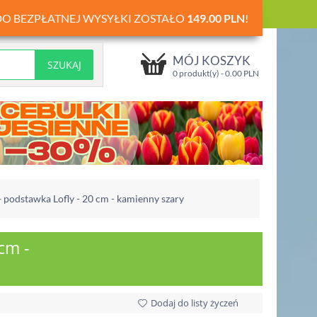
DO BEZPŁATNEJ WYSYŁKI ZOSTAŁO
149.00
PLN
!
MÓJ KOSZYK
0 produkt(y) -
0.00
PLN
+ podstawka Lofly - 20 cm - kamienny szary
cm -
Dodaj do listy życzeń