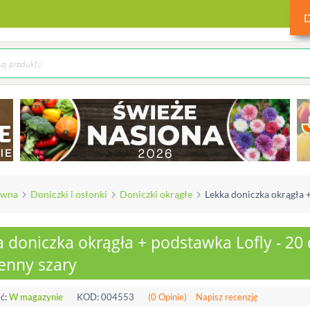
ówna
Doniczki i osłonki
Doniczki okrągłe
Lekka doniczka okrągła 
 doniczka okrągła + podstawka Lofly - 20 
enny szary
ć:
W magazynie
KOD:
004553
(0 Opinie)
Napisz recenzję