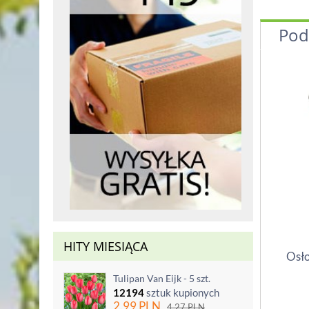
Pod
HITY MIESIĄCA
Osło
Tulipan Van Eijk - 5 szt.
12194
sztuk kupionych
2.99
PLN
4.27
PLN