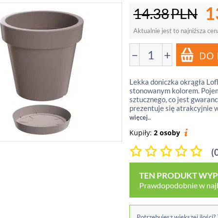
1
14.38
PLN
Aktualnie jest to najniższa cen
−
+
Lekka doniczka okrągła Lof
stonowanym kolorem. Pojem
sztucznego, co jest gwaranc
prezentuje się atrakcyjnie 
więcej..
Kupiły:
2 osoby
(
TEN PRODUKT WYPR
Prawdopodobnie w najbl
Potrzebujesz większej ilości?