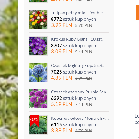
Tulipan pełny mix - Double mix - 5 szt.
8772
sztuk kupionych
3.99
PLN
5.70
PLN
Krokus Ruby Giant - 10 szt.
8707
sztuk kupionych
3.09
PLN
5.41
PLN
Czosnek błękitny - op. 5 szt.
7025
sztuk kupionych
4.89
PLN
6.99
PLN
Czosnek ozdobny Purple Sensation - op. 3 szt.
6392
sztuk kupionych
5.19
PLN
7.41
PLN
L
Koper ogrodowy Monarch - po ścięciu odrasta
-17%
p
6115
sztuk kupionych
3.88
PLN
4.70
PLN