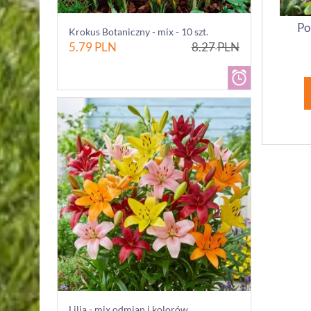
Po
Krokus Botaniczny - mix - 10 szt.
5.79
PLN
8.27
PLN
Lilia - mix odmian i kolorów