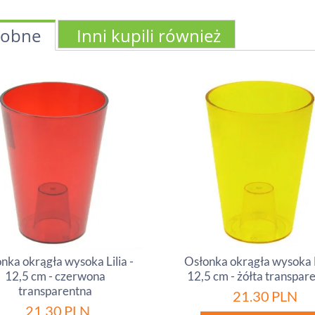
obne
Inni kupili również
nka okrągła wysoka Lilia -
Osłonka okrągła wysoka L
12,5 cm - czerwona
12,5 cm - żółta transpar
transparentna
21.30
PLN
21.30
PLN