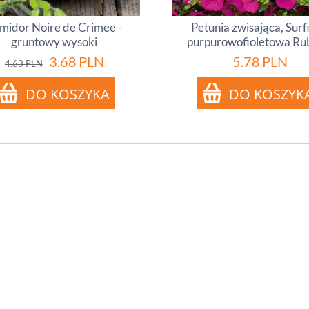
midor Noire de Crimee -
Petunia zwisająca, Surf
gruntowy wysoki
purpurowofioletowa Ru
3.68
PLN
5.78
PLN
4.63
PLN