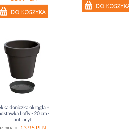
ekka doniczka okrągła +
odstawka Lofly - 20 cm -
antracyt
13.95
PLN
14.38
PLN