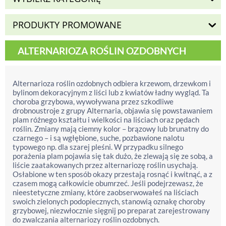
PRODUKTY PROMOWANE
ALTERNARIOZA ROŚLIN OZDOBNYCH
Alternarioza roślin ozdobnych odbiera krzewom, drzewkom i
bylinom dekoracyjnym z liści lub z kwiatów ładny wygląd. Ta
choroba grzybowa, wywoływana przez szkodliwe
drobnoustroje z grupy Alternaria, objawia się powstawaniem
plam różnego kształtu i wielkości na liściach oraz pędach
roślin. Zmiany mają ciemny kolor – brązowy lub brunatny do
czarnego – i są wgłębione, suche, pozbawione nalotu
typowego np. dla szarej pleśni. W przypadku silnego
porażenia plam pojawia się tak dużo, że zlewają się ze sobą, a
liście zaatakowanych przez alternariozę roślin usychają.
Osłabione w ten sposób okazy przestają rosnąć i kwitnąć, a z
czasem mogą całkowicie obumrzeć. Jeśli podejrzewasz, że
nieestetyczne zmiany, które zaobserwowałeś na liściach
swoich zielonych podopiecznych, stanowią oznakę choroby
grzybowej, niezwłocznie sięgnij po preparat zarejestrowany
do zwalczania alternariozy roślin ozdobnych.