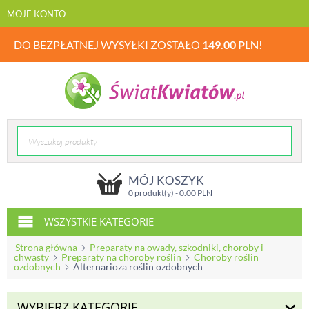
MOJE KONTO
DO BEZPŁATNEJ WYSYŁKI ZOSTAŁO
149.00
PLN
!
MÓJ KOSZYK
0 produkt(y) -
0.00
PLN
WSZYSTKIE KATEGORIE
Strona główna
Preparaty na owady, szkodniki, choroby i
chwasty
Preparaty na choroby roślin
Choroby roślin
ozdobnych
Alternarioza roślin ozdobnych
WYBIERZ KATEGORIĘ