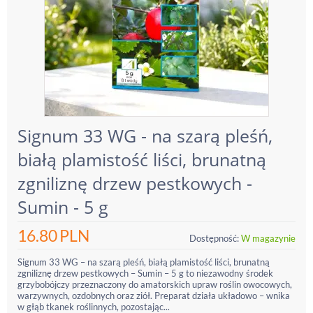
Signum 33 WG - na szarą pleśń,
białą plamistość liści, brunatną
zgniliznę drzew pestkowych -
Sumin - 5 g
16.80
PLN
Dostępność:
W magazynie
Signum 33 WG – na szarą pleśń, białą plamistość liści, brunatną
zgniliznę drzew pestkowych – Sumin – 5 g to niezawodny środek
grzybobójczy przeznaczony do amatorskich upraw roślin owocowych,
warzywnych, ozdobnych oraz ziół. Preparat działa układowo – wnika
w głąb tkanek roślinnych, pozostając...