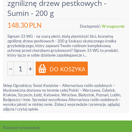
zgniliznę drzew pestkowych -
Sumin - 200 g
148.30
PLN
Dostępność:
W magazynie
Signum 33 WG - na szarą pleśń, białą plamistość liści, brunatną
zgniliznę drzew pestkowych - 200 g Szukasz skutecznego środka
grzybobójczego, który zapewni Twoim roślinom kompleksową
ochronę przed chorobami grzybowymi? Signum 33 WG to produkt,
który łączy w sobie działanie zapobiegawcze i...
−
+
Sklep Ogrodniczy Świat Kwiatów – Alternarioza roślin ozdobnych –
błyskawiczna dostawa na terenie całej Polski – Warszawa, Gdańsk,
Kraków, Szczecin, Łódź, Katowice, Wrocław, Białystok, Poznań, Lublin,
Bydgoszcz i inne. Sprzedaż wysyłkowa Alternarioza roślin ozdobnych -
wysoka jakość w niskiej cenie. Zobacz wyprzedaże i promocje, oglądaj
zdjęcia i czytaj opinie.
Pozostań w kontakcie