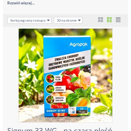
Rozwiń więcej...
Sortuj wg ceny rosnąco
30 na stronie
Signum 33 WG - na szarą pleśń,