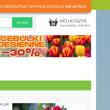
DO BEZPŁATNEJ WYSYŁKI ZOSTAŁO
149.00
PLN
!
MÓJ KOSZYK
0 produkt(y) -
0.00
PLN
n, jak