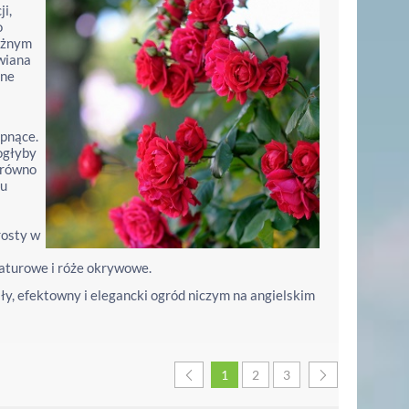
i,
o
różnym
awiana
rne
 pnące.
ogłyby
arówno
su
rosty w
iaturowe i róże okrywowe.
ały, efektowny i elegancki ogród niczym na angielskim
1
2
3