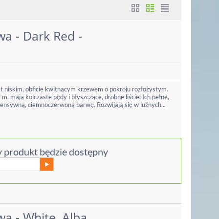
a - Dark Red -
t niskim, obficie kwitnącym krzewem o pokroju rozłożystym.
m, mają kolczaste pędy i błyszczące, drobne liście. Ich pełne,
ntensywną, ciemnoczerwoną barwę. Rozwijają się w luźnych...
 produkt będzie dostępny
a - White, Alba