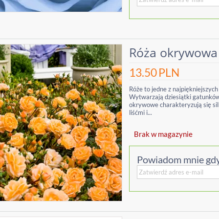
Róża okrywowa 
13.50
PLN
Róże to jedne z najpiękniejszych
Wytwarzają dziesiątki gatunków 
okrywowe charakteryzują się si
liśćmi i...
Brak w magazynie
Powiadom mnie gdy