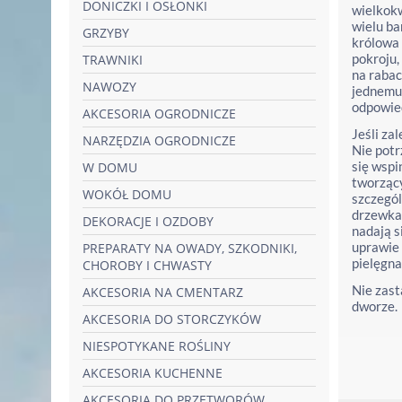
DONICZKI I OSŁONKI
wielkokw
wielu ba
GRZYBY
królowa 
pokroju,
TRAWNIKI
na rabac
NAWOZY
jednemu 
odpowied
AKCESORIA OGRODNICZE
Jeśli zal
NARZĘDZIA OGRODNICZE
Nie potr
się wspi
W DOMU
tworzący
WOKÓŁ DOMU
szczegól
drzewka.
DEKORACJE I OZDOBY
nadają s
uprawie 
PREPARATY NA OWADY, SZKODNIKI,
pielęgna
CHOROBY I CHWASTY
Nie zast
AKCESORIA NA CMENTARZ
dworze.
AKCESORIA DO STORCZYKÓW
NIESPOTYKANE ROŚLINY
AKCESORIA KUCHENNE
AKCESORIA DO PRZETWORÓW