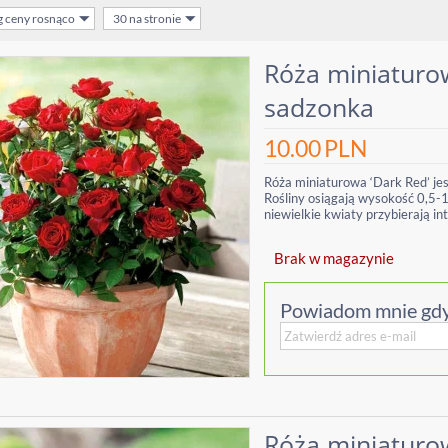
g ceny rosnąco
30 na stronie
Róża miniaturow
sadzonka
10.00
PLN
Róża miniaturowa ‘Dark Red’ jes
Rośliny osiągają wysokość 0,5-1 
niewielkie kwiaty przybierają i
Brak w magazynie
Powiadom mnie gdy
Róża miniaturow