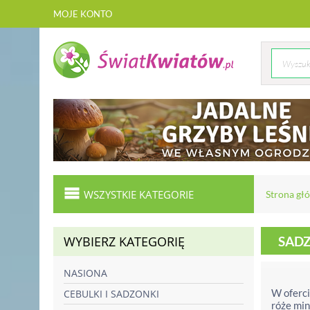
MOJE KONTO
WSZYSTKIE KATEGORIE
Strona gł
WYBIERZ KATEGORIĘ
SADZ
NASIONA
W oferci
CEBULKI I SADZONKI
róże min