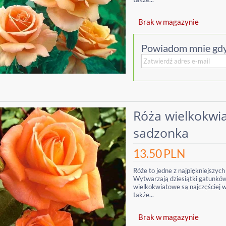
Brak w magazynie
Powiadom mnie gdy
Róża wielkokwi
sadzonka
13.50
PLN
Róże to jedne z najpiękniejszych
Wytwarzają dziesiątki gatunków 
wielkokwiatowe są najczęściej 
także...
Brak w magazynie