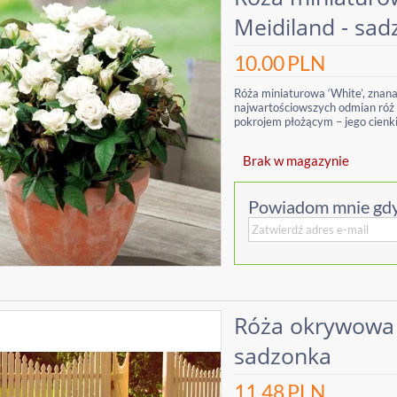
Meidiland - sa
10.00
PLN
Róża miniaturowa ‘White’, znana 
najwartościowszych odmian róż 
pokrojem płożącym – jego cienkie
Brak w magazynie
Powiadom mnie gdy
Róża okrywowa
sadzonka
11.48
PLN