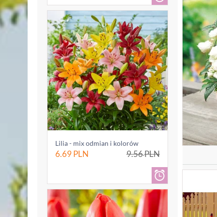
Lilia - mix odmian i kolorów
6.69
PLN
9.56
PLN