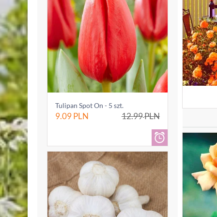
Tulipan Spot On - 5 szt.
9.09
PLN
12.99
PLN