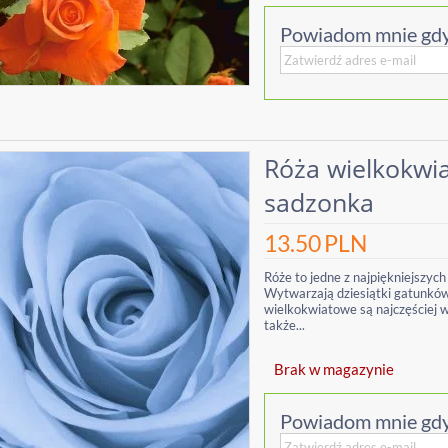
Powiadom mnie gdy
Róża wielkokwia
sadzonka
13.50
PLN
Róże to jedne z najpiękniejszych
Wytwarzają dziesiątki gatunków 
wielkokwiatowe są najczęściej 
także...
Brak w magazynie
Powiadom mnie gdy