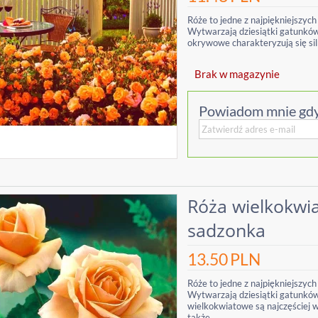
Róże to jedne z najpiękniejszych
Wytwarzają dziesiątki gatunków 
okrywowe charakteryzują się si
Brak w magazynie
Powiadom mnie gdy
Róża wielkokwi
sadzonka
13.50
PLN
Róże to jedne z najpiękniejszych
Wytwarzają dziesiątki gatunków 
wielkokwiatowe są najczęściej 
także...