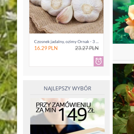
Czosnek jadalny, ozimy Ornak - 3 główki (0...
16.29
PLN
23.27
PLN
NAJLEPSZY WYBÓR