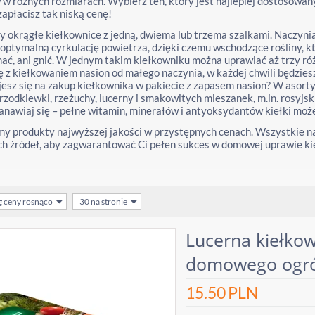
w różnych rozmiarach. Wybierz ten, który jest najlepiej dostosowany
apłacisz tak niską cenę!
 okrągłe kiełkownice z jedną, dwiema lub trzema szalkami. Naczynia
optymalną cyrkulację powietrza, dzięki czemu wschodzące rośliny, kt
ać, ani gnić. W jednym takim kiełkowniku można uprawiać aż trzy róż
 z kiełkowaniem nasion od małego naczynia, w każdej chwili będzie
esz się na zakup kiełkownika w pakiecie z zapasem nasion? W asorty
rzodkiewki, rzeżuchy, lucerny i smakowitych mieszanek, m.in. rosyjski
anawiaj się – pełne witamin, minerałów i antyoksydantów kiełki moż
y produkty najwyższej jakości w przystępnych cenach. Wszystkie na
h źródeł, aby zagwarantować Ci pełen sukces w domowej uprawie kie
g ceny rosnąco
30 na stronie
Lucerna kiełkow
domowego ogr
15.50
PLN