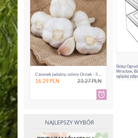
Sklep Ogrod
Wrocław, Bia
Czosnek jadalny, ozimy Ornak - 3 główki (0...
oglądaj zdjęc
16.29
PLN
23.27
PLN
NAJLEPSZY WYBÓR