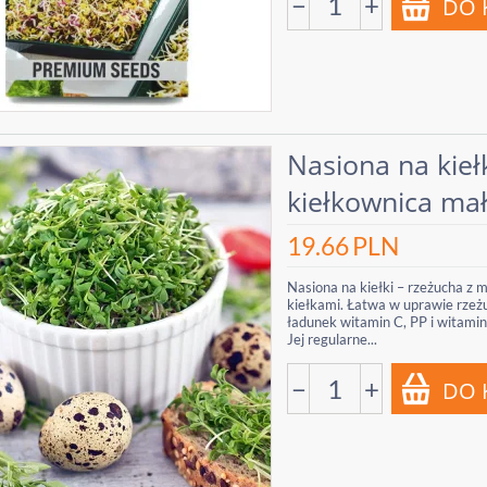
−
+
Nasiona na kiełk
kiełkownica ma
19.66
PLN
Nasiona na kiełki – rzeżucha z 
kiełkami. Łatwa w uprawie rzeż
ładunek witamin C, PP i witamin
Jej regularne...
−
+