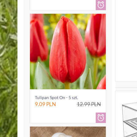
Tulipan Spot On - 5 szt.
9.09
PLN
12.99
PLN