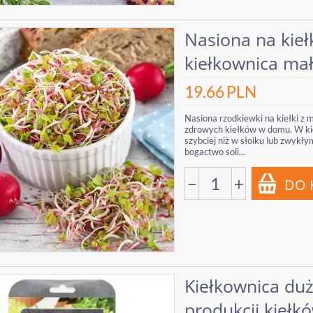
Nasiona na kieł
kiełkownica ma
19.66
PLN
Nasiona rzodkiewki na kiełki z 
zdrowych kiełków w domu. W kieł
szybciej niż w słoiku lub zwykł
bogactwo soli...
−
+
Kiełkownica duż
produkcji kiełk