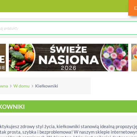
ówna
W domu
Kiełkowniki
ŁKOWNIKI
aktykujesz zdrowy styl życia, kiełkowniki stanowią idealną propozyc
 tak prosta, szybka i bezproblemowa! W naszym sklepie internetow