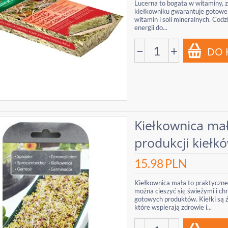
Lucerna to bogata w witaminy, z
kiełkowniku gwarantuje gotowe do
witamin i soli mineralnych. Co
energii do...
−
+
Kiełkownica mał
produkcji kiełk
15.98
PLN
Kiełkownica mała to praktyczne
można cieszyć się świeżymi i ch
gotowych produktów. Kiełki są 
które wspierają zdrowie i...