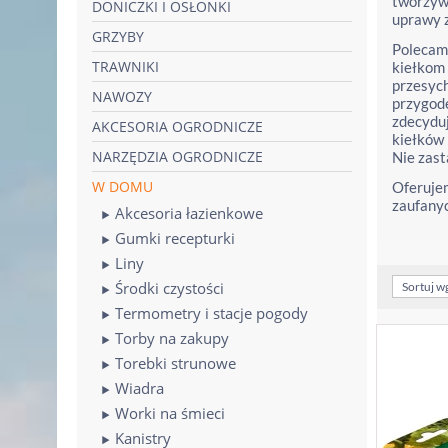
tworzyw 
DONICZKI I OSŁONKI
uprawy z
GRZYBY
Polecamy
TRAWNIKI
kiełkom 
przesych
NAWOZY
przygodę
zdecyduj
AKCESORIA OGRODNICZE
kiełków 
NARZĘDZIA OGRODNICZE
Nie zast
W DOMU
Oferujem
zaufanyc
Akcesoria łazienkowe
Gumki recepturki
Liny
Środki czystości
Sortuj w
Termometry i stacje pogody
Torby na zakupy
Torebki strunowe
Wiadra
Worki na śmieci
Kanistry