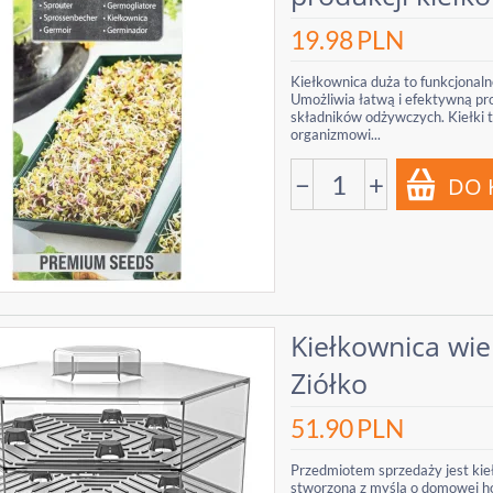
19.98
PLN
Kiełkownica duża to funkcjonal
Umożliwia łatwą i efektywną pr
składników odżywczych. Kiełki t
organizmowi...
−
+
Kiełkownica wi
Ziółko
51.90
PLN
Przedmiotem sprzedaży jest kie
stworzona z myślą o domowej ho