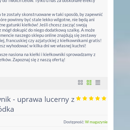
 do Twoich celów. Tylko u nas za doskonałe efekty
 te zostały skonstruowane w taki sposób, by zapewnić
óre powinny być stale lekko wilgotne, nie będą ani
ne gatunki kiełków! Jeśli chcesz zacząć swoją
sz mógł dokupić do niego dodatkową szalkę. A może
mencie naszego sklepu online znajdują się zestawy
ej, francuskiej czy azjatyckiej z kiełkownikami gratis!
esz wyhodować w kilka dni we własnej kuchni!
sze nasiona na kiełki i kiełkowniki sprowadzamy z
łków. Zapoznaj się z naszą ofertą!
nik - uprawa lucerny z
ódka
Dostępność:
W magazynie