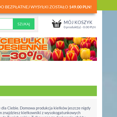
DO BEZPŁATNEJ WYSYŁKI ZOSTAŁO
149.00
PLN
!
MÓJ KOSZYK
0 produkt(y) -
0.00
PLN
ję dla Ciebie. Domowa produkcja kiełków jeszcze nigdy
ym znajdziesz kiełkowniki z wysokogatunkowych