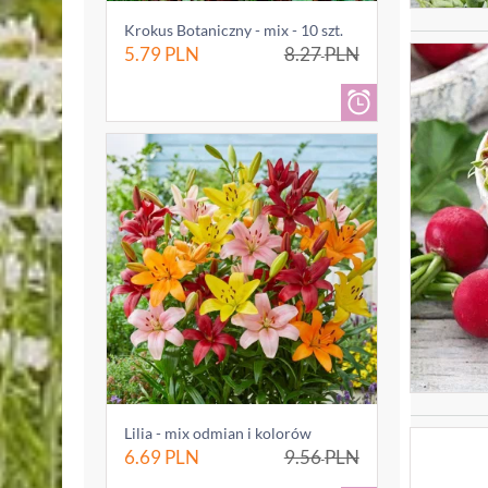
Krokus Botaniczny - mix - 10 szt.
5.79
PLN
8.27
PLN
Lilia - mix odmian i kolorów
6.69
PLN
9.56
PLN