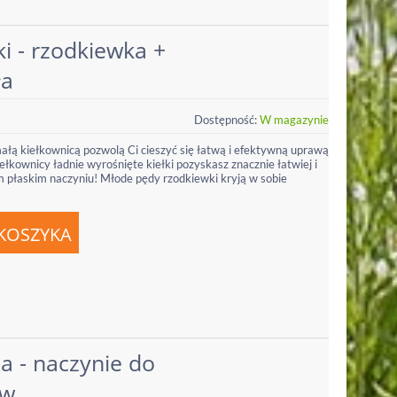
ki - rzodkiewka +
ła
Dostępność:
W magazynie
małą kiełkownicą pozwolą Ci cieszyć się łatwą i efektywną uprawą
kownicy ładnie wyrośnięte kiełki pozyskasz znacznie łatwiej i
ym płaskim naczyniu! Młode pędy rzodkiewki kryją w sobie
a - naczynie do
ów