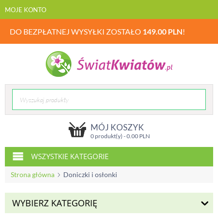
MOJE KONTO
DO BEZPŁATNEJ WYSYŁKI ZOSTAŁO
149.00
PLN
!
MÓJ KOSZYK
0 produkt(y) -
0.00
PLN
WSZYSTKIE KATEGORIE
Strona główna
Doniczki i osłonki
WYBIERZ KATEGORIĘ