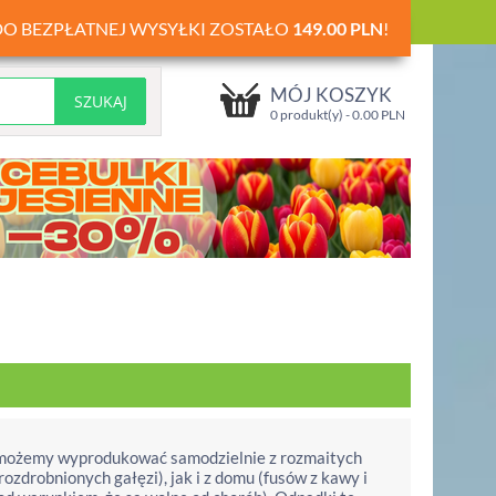
DO BEZPŁATNEJ WYSYŁKI ZOSTAŁO
149.00
PLN
!
MÓJ KOSZYK
0 produkt(y) -
0.00
PLN
u możemy wyprodukować samodzielnie z rozmaitych
ozdrobnionych gałęzi), jak i z domu (fusów z kawy i