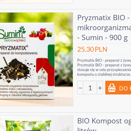
Pryzmatix BIO -
mikroorganizm
- Sumin - 900 g
25.30
PLN
Pryzmatix BIO - preparat z ży
Pryzmatix BIO - preparat z ży
stosuje się w celu przyspieszen
kompostu o stabilnej strukturze..
−
+
BIO Kompost og
litrów