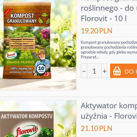
roślinnego - do
Florovit - 10 l
19.20
PLN
Kompost granulowany pochodzeni
granulowany pochodzenia roślinne
ogrodzie wtedy, gdy gleba wyma
Preparat...
−
+
Aktywator kompo
użyźnia - Florovi
21.10
PLN