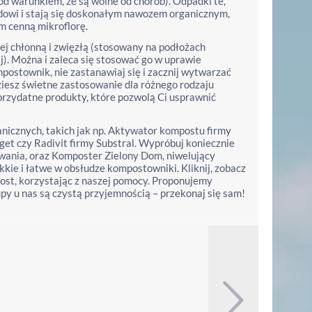
d warunkiem, że są wolne od chorób). Odpadki te,
dowi i stają się doskonałym nawozem organicznym,
m cenną mikroflorę.
iej chłonną i zwięzłą (stosowany na podłożach
ej). Można i zaleca się stosować go w uprawie
mpostownik, nie zastanawiaj się i zacznij wytwarzać
iesz świetne zastosowanie dla różnego rodzaju
rzydatne produkty, które pozwolą Ci usprawnić
nicznych, takich jak np. Aktywator kompostu firmy
et czy Radivit firmy Substral. Wypróbuj koniecznie
ania, oraz Komposter Zielony Dom, niwelujący
kkie i łatwe w obsłudze kompostowniki. Kliknij, zobacz
post, korzystając z naszej pomocy. Proponujemy
py u nas są czystą przyjemnością – przekonaj się sam!