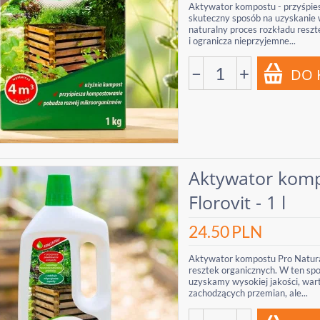
Aktywator kompostu - przyśpiesz
skuteczny sposób na uzyskanie
naturalny proces rozkładu resz
i ogranicza nieprzyjemne...
−
+
Aktywator komp
Florovit - 1 l
24.50
PLN
Aktywator kompostu Pro Natura
resztek organicznych. W ten sp
uzyskamy wysokiej jakości, war
zachodzących przemian, ale...