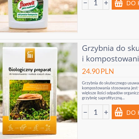
−
+
Grzybnia do sk
i kompostowan
24.90
PLN
Grzybnia do skutecznego usuwan
kompostowania stosowana jest w
większe ilości odpadów organic
grzybnię saprofityczną...
−
+