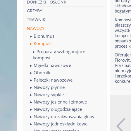
herbaty,
DONICZKI I OSŁONKI
składow
GRZYBY
bogatym 
TRAWNIKI
Kompost 
piaszczy
NAWOZY
wszystki
kompost 
Biohumus
odpadków
Kompost
proces k
Preparaty wzbogacające
Oferujem
kompost
Florovit
Mgiełki nawozowe
Pryzmat
nieprzyj
Obornik
i przeko
Pałeczki nawozowe
konkuren
Nawozy płynne
Nawozy sypkie
Nawozy jesienne i zimowe
Nawozy długodziałające
Nawozy do zakwaszania gleby
Nawozy jednoskładnikowe
Nawozy rozpuszczalne