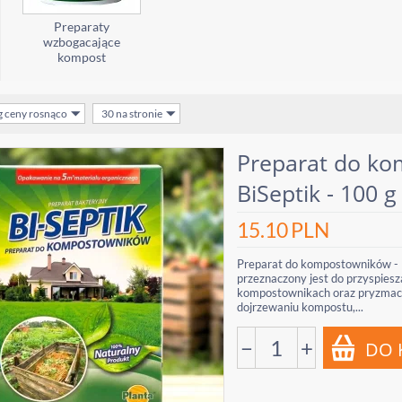
Preparaty
wzbogacające
kompost
g ceny rosnąco
30 na stronie
Preparat do ko
BiSeptik - 100 g
15.10
PLN
Preparat do kompostowników - B
przeznaczony jest do przyspie
kompostownikach oraz pryzmach 
dojrzewaniu kompostu,...
−
+