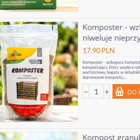
Komposter - wz
niweluje nieprz
17.90
PLN
Komposter - wzbogaca kompost i
kompostujący, który wspiera nat
wartościowy, bogaty w składnik
dojrzewanie kompostu,...
−
+
Kompost granu