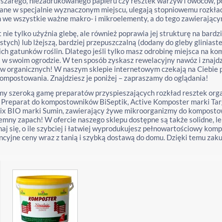
 szarego, niezadrukowanego papieru czy resztek warzyw i owoców, po
ane w specjalnie wyznaczonym miejscu, ulegają stopniowemu rozkła
we wszystkie ważne makro- i mikroelementy, a do tego zawierający
nie tylko użyźnia glebę, ale również poprawia jej strukturę na bardz
stych) lub lżejszą, bardziej przepuszczalną (dodany do gleby gliniast
ch gatunków roślin. Dlatego jeśli tylko masz odrobinę miejsca na ko
w swoim ogrodzie. W ten sposób zyskasz rewelacyjny nawóz i znajdz
 organicznych! W naszym sklepie internetowym czekają na Ciebie p
ompostowania. Znajdziesz je poniżej – zapraszamy do oglądania!
y szeroką gamę preparatów przyspieszających rozkład resztek orga
, Preparat do kompostowników BiSeptik, Active Komposter marki Targ
ix BIO marki Sumin, zawierający żywe mikroorganizmy do kompostow
emny zapach! W ofercie naszego sklepu dostępne są także solidne, le
naj się, o ile szybciej i łatwiej wyprodukujesz pełnowartościowy kom
cyjne ceny wraz z tanią i szybką dostawą do domu. Dzięki temu zaku