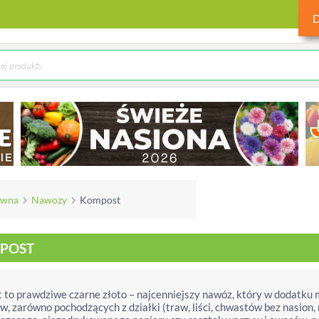
ówna
Nawozy
Kompost
POST
 to prawdziwe czarne złoto – najcenniejszy nawóz, który w dodatk
, zarówno pochodzących z działki (traw, liści, chwastów bez nasion, r