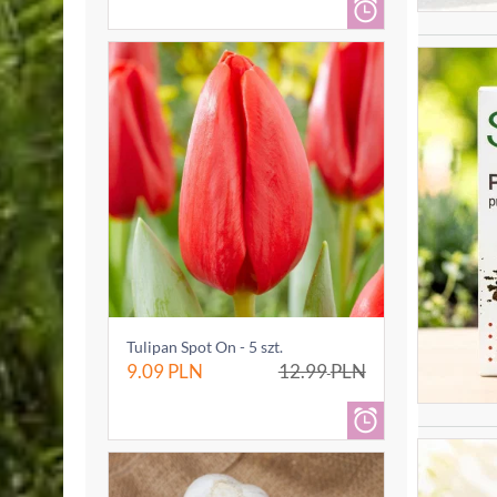
Tulipan Spot On - 5 szt.
9.09
PLN
12.99
PLN