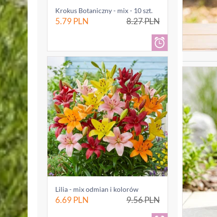
Krokus Botaniczny - mix - 10 szt.
5.79
PLN
8.27
PLN
Lilia - mix odmian i kolorów
6.69
PLN
9.56
PLN