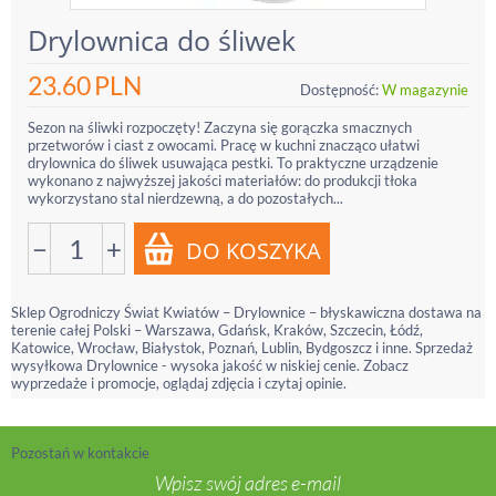
Drylownica do śliwek
23.60
PLN
Dostępność:
W magazynie
Sezon na śliwki rozpoczęty! Zaczyna się gorączka smacznych
przetworów i ciast z owocami. Pracę w kuchni znacząco ułatwi
drylownica do śliwek usuwająca pestki. To praktyczne urządzenie
wykonano z najwyższej jakości materiałów: do produkcji tłoka
wykorzystano stal nierdzewną, a do pozostałych...
−
+
Sklep Ogrodniczy Świat Kwiatów – Drylownice – błyskawiczna dostawa na
terenie całej Polski – Warszawa, Gdańsk, Kraków, Szczecin, Łódź,
Katowice, Wrocław, Białystok, Poznań, Lublin, Bydgoszcz i inne. Sprzedaż
wysyłkowa Drylownice - wysoka jakość w niskiej cenie. Zobacz
wyprzedaże i promocje, oglądaj zdjęcia i czytaj opinie.
Pozostań w kontakcie
Wpisz swój adres e-mail