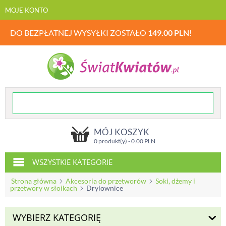
MOJE KONTO
DO BEZPŁATNEJ WYSYŁKI ZOSTAŁO
149.00
PLN
!
MÓJ KOSZYK
0 produkt(y) -
0.00
PLN
WSZYSTKIE KATEGORIE
Strona główna
Akcesoria do przetworów
Soki, dżemy i
przetwory w słoikach
Drylownice
WYBIERZ KATEGORIĘ