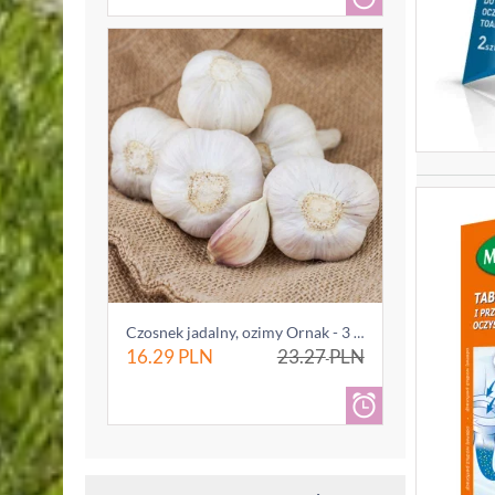
Czosnek jadalny, ozimy Ornak - 3 główki (0...
16.29
PLN
23.27
PLN