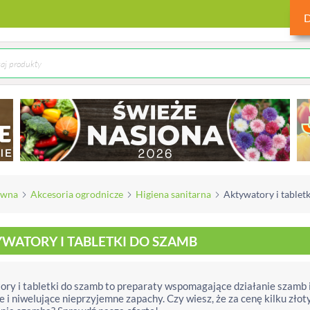
ówna
Akcesoria ogrodnicze
Higiena sanitarna
Aktywatory i tablet
WATORY I TABLETKI DO SZAMB
ry i tabletki do szamb to preparaty wspomagające działanie szamb
e i niwelujące nieprzyjemne zapachy. Czy wiesz, że za cenę kilku zł