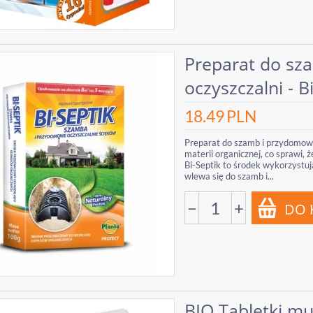
Preparat do sz
oczyszczalni - B
18.49
PLN
Preparat do szamb i przydomowy
materii organicznej, co sprawi,
Bi-Septik to środek wykorzystuj
wlewa się do szamb i...
−
+
BIO Tabletki m