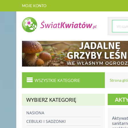
MOJE KONTO
WSZYSTKIE KATEGORIE
Strona gł
WYBIERZ KATEGORIĘ
AKTY
NASIONA
Aktywato
CEBULKI I SADZONKI
sanitarn