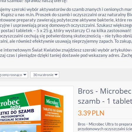
nia szamba? Sprawdź naszą ofertę!
ujemy szeroki wybór aktywatorów do szamb znanych i cenionych mar
. Kupisz u nas m.in. Proszek do szamb i oczyszczalni oraz naturalny 
ntowane preparaty zawierają pożyteczne aktywne bakterie, które red
cyjne i usprawniają pracę domowych oczyszczalni. Szukasz większeg
postaci tabletek – 5 x 25 g, który wystarczy Ci na kilka zastosowa
oczyszczalni cechują się potwierdzoną skutecznością – nie tylko obn
alni, ale również efektywnie usuwają nieprzyjemny zapach. To zakup,
e internetowym Świat Kwiatów znajdziesz szeroki wybór artykułów d
aj czas i pieniądze dzięki taniej dostawie pod wskazany adres. Za
g ceny rosnąco
30 na stronie
Bros - Microbec
szamb - 1 table
3.39
PLN
Bros - Microbec Ultra to prepar
przydomowych oczyszczalni ście