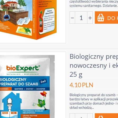
częstotliwości wybierania niecz
systemu sanitarnego. Działanie..
−
+
Biologiczny pre
nowoczesny i ek
25 g
4.10
PLN
Biologiczny preparat do szamb –
bardzo łatwy w aplikacji prosz
szambach przy domach jedno- i 
skład wchodzą...