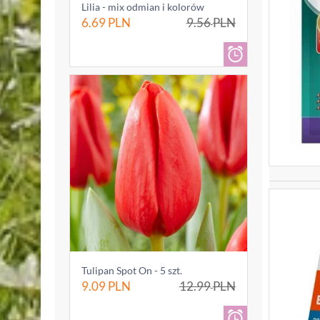
Lilia - mix odmian i kolorów
6.69
PLN
9.56
PLN
Tulipan Spot On - 5 szt.
9.09
PLN
12.99
PLN