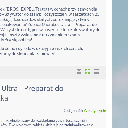
ek (BROS, EXPEL, Target) w cenach przyjaznych dla
Bio-Aktywator do szamb i oczyszczalni w saszetkach 25
ukują ilość osadów stałych, udrożniają systemy
o opakowania? Zobacz Microbec Ultra – Preparat do
ń! Wszystkie dostępne w naszym sklepie aktywatory do
iżają koszty związane z utrzymaniem szamb i
 który się opłaca!
o domu i ogrodu w okazyjnie niskich cenach.
chęcamy do składania zamówień!
 Ultra - Preparat do
tka
Dostępność:
W magazynie
at mikrobiologiczny do rozkładania zawartości szamb i
ków. Dwukolorowe tabletki działają na zminimalizowanie