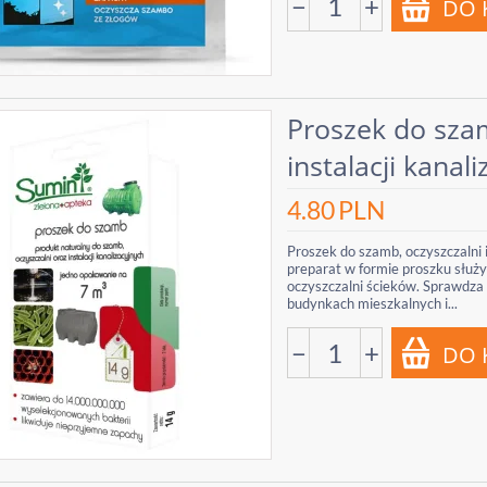
−
+
Proszek do szam
instalacji kanal
4.80
PLN
Proszek do szamb, oczyszczalni i
preparat w formie proszku służ
oczyszczalni ścieków. Sprawdza s
budynkach mieszkalnych i...
−
+