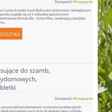
Dostępność:
W magazynie
ryn i suchych toalet marki BioFos jest skutecznym i ekologicznym
paratu znajduje się aż 5 miliardów pożytecznych
entowaną formułą Bio - Active Max, zawierającą specjalne
mu...
usujące do szamb,
rzydomowych,
abletki
Dostępność:
W magazynie
, oczyszczalni przydomowych, systemów kanalizacyjnych
lokali gastronomicznych służą do ekologicznego rozkładu