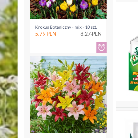
Krokus Botaniczny - mix - 10 szt.
5.79
PLN
8.27
PLN