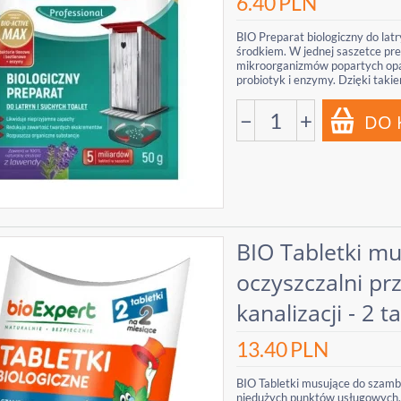
6.40
PLN
BIO Preparat biologiczny do lat
środkiem. W jednej saszetce pre
mikroorganizmów popartych opat
probiotyk i enzymy. Dzięki takie
−
+
BIO Tabletki m
oczyszczalni p
kanalizacji - 2 t
13.40
PLN
BIO Tabletki musujące do szamb
niedużych punktów usługowych, 