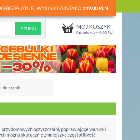
DO BEZPŁATNEJ WYSYŁKI ZOSTAŁO
149.00
PLN
!
MÓJ KOSZYK
0 produkt(y) -
0.00
PLN
ki do szamb
 i przydomowych oczyszczalni, poprawiające warunki
otych można skutecznie zmniejszyć częstotliwość