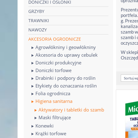
opróżnia
DONICZKI I OSŁONKI
Prezent
GRZYBY
portfela
TRAWNIKI
g. Preze
kanaliza
NAWOZY
szamb w 
szamb i 
AKCESORIA OGRODNICZE
oczyszcz
Agrowłókniny i geowłókniny
W sklepi
Akcesoria do uprawy cebulek
Oszczędz
Doniczki produkcyjne
Doniczki torfowe
Drabinki i podpory do roślin
Sortuj w
Etykiety do oznaczania roślin
Folia ogrodnicza
Higiena sanitarna
Aktywatory i tabletki do szamb
Maski filtrujące
Konewki
Krążki torfowe