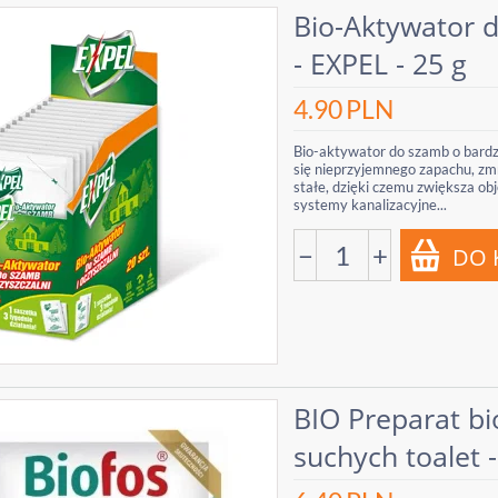
Bio-Aktywator d
- EXPEL - 25 g
4.90
PLN
Bio-aktywator do szamb o bardz
się nieprzyjemnego zapachu, zmn
stałe, dzięki czemu zwiększa ob
systemy kanalizacyjne...
−
+
BIO Preparat bio
suchych toalet -