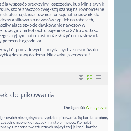
ć ją w sposób precyzyjny i oszczędny, kup Minisiewnik
tykuły, które znacząco zwiększą szansę na równomierne
dziale znajdziesz również funkcjonalne siewniki do
dczas aplikowania nawozów sypkich na rabatach,
 umożliwiające szybkie dawkowanie nawozów w
 rotacyjny na kółkach o pojemności 27 litrów. Jako
e wegetacyjnym natomiast może służyć do rozsiewania
y pomocnik ogrodnika!
ty wybór pomysłowych i przydatnych akcesoriów do
 szybką dostawą do domu. Nie czekaj, skorzystaj!
ek do pikowania
Dostępność:
W magazynie
ę z dwóch niezbędnych narzędzi do pikowania. Są bardzo drobne,
esadzić niewielkie rozsadki na stałe miejsce. Komplet
onany z materiałów sztucznych najwyższej jakości, bardzo