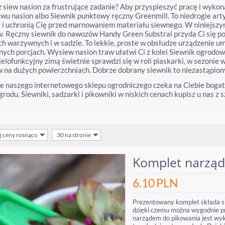
siew nasion za frustrujące zadanie? Aby przyspieszyć pracę i wykona
wu nasion albo Siewnik punktowy ręczny Greenmill. To niedrogie ar
i uchronią Cię przed marnowaniem materiału siewnego. W niniejszym 
 Ręczny siewnik do nawozów Handy Green Substral przyda Ci się po
h warzywnych i w sadzie. To lekkie, proste w obsłudze urządzenie
ych porcjach. Wysiew nasion traw ułatwi Ci z kolei Siewnik ogrodowy
elofunkcyjny zimą świetnie sprawdzi się w roli piaskarki, w sezoni
na dużych powierzchniach. Dobrze dobrany siewnik to niezastąpion
e naszego internetowego sklepu ogrodniczego czeka na Ciebie boga
grodu. Siewniki, sadzarki i pikowniki w niskich cenach kupisz u nas z
g ceny rosnąco
30 na stronie
Komplet narząd
6.10
PLN
Prezentowany komplet składa si
dzięki czemu można wygodnie prz
narządem do pikowania jest wyk