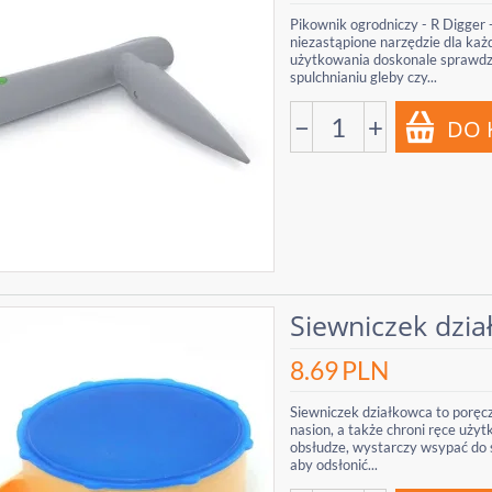
Pikownik ogrodniczy - R Digger 
niezastąpione narzędzie dla każd
użytkowania doskonale sprawdzi 
spulchnianiu gleby czy...
−
+
Siewniczek dzi
8.69
PLN
Siewniczek działkowca to poręc
nasion, a także chroni ręce uż
obsłudze, wystarczy wsypać do 
aby odsłonić...