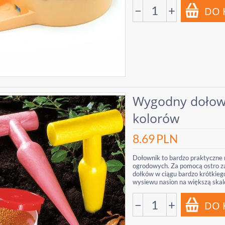
−
+
Wygodny dołown
kolorów
8.69
PLN
Dołownik to bardzo praktyczne 
ogrodowych. Za pomocą ostro z
dołków w ciągu bardzo krótkiego
wysiewu nasion na większą skalę
−
+