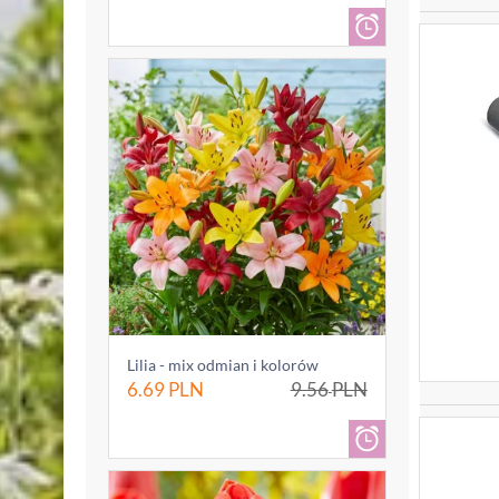
Lilia - mix odmian i kolorów
6.69
PLN
9.56
PLN