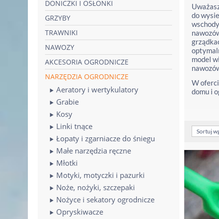
DONICZKI I OSŁONKI
Uważasz 
do wysie
GRZYBY
wschody 
TRAWNIKI
nawozów.
grządkac
NAWOZY
optymaln
model wi
AKCESORIA OGRODNICZE
nawozów 
NARZĘDZIA OGRODNICZE
W oferci
Aeratory i wertykulatory
domu i o
Grabie
Kosy
Linki tnące
Sortuj w
Łopaty i zgarniacze do śniegu
Małe narzędzia ręczne
Młotki
Motyki, motyczki i pazurki
Noże, nożyki, szczepaki
Nożyce i sekatory ogrodnicze
Opryskiwacze