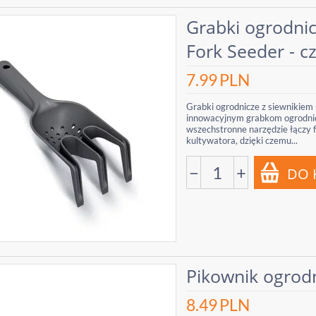
Grabki ogrodnic
Fork Seeder - c
7.99
PLN
Grabki ogrodnicze z siewnikiem 
innowacyjnym grabkom ogrodnic
wszechstronne narzędzie łączy f
kultywatora, dzięki czemu...
−
+
Pikownik ogrodn
8.49
PLN