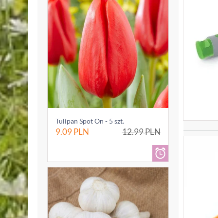
Tulipan Spot On - 5 szt.
9.09
PLN
12.99
PLN