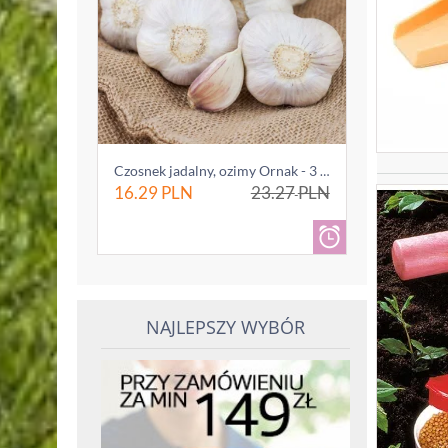
Czosnek jadalny, ozimy Ornak - 3 główki (0...
16.29
PLN
23.27
PLN
NAJLEPSZY WYBÓR