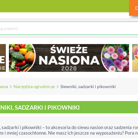
ówna
Narzędzia ogrodnicze
Siewniki, sadzarki i pikowniki
NIKI, SADZARKI I PIKOWNIKI
, sadzarki i pikowniki – to akcesoria do siewu nasion oraz sadzenia roś
ze i mniej czasochłonne. Nie masz ich jeszcze na wyposażeniu? Pora 