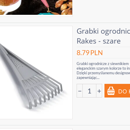
Grabki ogrodnic
Rakes - szare
8.79
PLN
Grabki ogrodnicze z siewnikiem 
eleganckim szarym kolorze to in
Dzięki przemyślanemu designowi 
zapewniając...
−
+