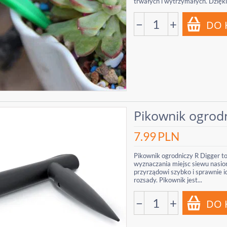
trwałych i wytrzymałych. Dzięki.
−
+
Pikownik ogrodn
7.99
PLN
Pikownik ogrodniczy R Digger to
wyznaczania miejsc siewu nasion
przyrządowi szybko i sprawnie 
rozsady. Pikownik jest...
−
+