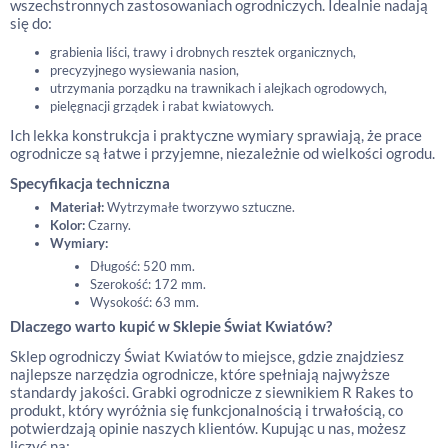
wszechstronnych zastosowaniach ogrodniczych. Idealnie nadają
się do:
grabienia liści, trawy i drobnych resztek organicznych,
precyzyjnego wysiewania nasion,
utrzymania porządku na trawnikach i alejkach ogrodowych,
pielęgnacji grządek i rabat kwiatowych.
Ich lekka konstrukcja i praktyczne wymiary sprawiają, że prace
ogrodnicze są łatwe i przyjemne, niezależnie od wielkości ogrodu.
Specyfikacja techniczna
Materiał:
Wytrzymałe tworzywo sztuczne.
Kolor:
Czarny.
Wymiary:
Długość: 520 mm.
Szerokość: 172 mm.
Wysokość: 63 mm.
Dlaczego warto kupić w Sklepie Świat Kwiatów?
Sklep ogrodniczy Świat Kwiatów to miejsce, gdzie znajdziesz
najlepsze narzędzia ogrodnicze, które spełniają najwyższe
standardy jakości. Grabki ogrodnicze z siewnikiem R Rakes to
produkt, który wyróżnia się funkcjonalnością i trwałością, co
potwierdzają opinie naszych klientów. Kupując u nas, możesz
liczyć na: