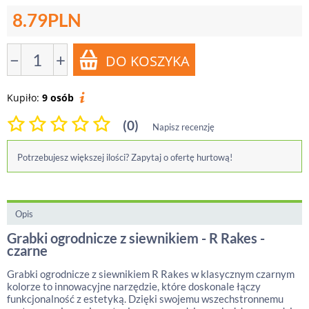
8.79
PLN
−
+
Kupiło:
9 osób
(0)
Napisz recenzję
Potrzebujesz większej ilości? Zapytaj o ofertę hurtową!
Opis
Grabki ogrodnicze z siewnikiem - R Rakes -
czarne
Grabki ogrodnicze z siewnikiem R Rakes w klasycznym czarnym
kolorze to innowacyjne narzędzie, które doskonale łączy
funkcjonalność z estetyką. Dzięki swojemu wszechstronnemu