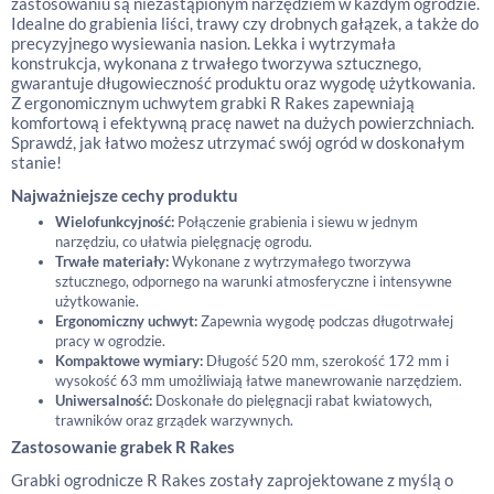
zastosowaniu są niezastąpionym narzędziem w każdym ogrodzie.
Idealne do grabienia liści, trawy czy drobnych gałązek, a także do
precyzyjnego wysiewania nasion. Lekka i wytrzymała
konstrukcja, wykonana z trwałego tworzywa sztucznego,
gwarantuje długowieczność produktu oraz wygodę użytkowania.
Z ergonomicznym uchwytem grabki R Rakes zapewniają
komfortową i efektywną pracę nawet na dużych powierzchniach.
Sprawdź, jak łatwo możesz utrzymać swój ogród w doskonałym
stanie!
Najważniejsze cechy produktu
Wielofunkcyjność:
Połączenie grabienia i siewu w jednym
narzędziu, co ułatwia pielęgnację ogrodu.
Trwałe materiały:
Wykonane z wytrzymałego tworzywa
sztucznego, odpornego na warunki atmosferyczne i intensywne
użytkowanie.
Ergonomiczny uchwyt:
Zapewnia wygodę podczas długotrwałej
pracy w ogrodzie.
Kompaktowe wymiary:
Długość 520 mm, szerokość 172 mm i
wysokość 63 mm umożliwiają łatwe manewrowanie narzędziem.
Uniwersalność:
Doskonałe do pielęgnacji rabat kwiatowych,
trawników oraz grządek warzywnych.
Zastosowanie grabek R Rakes
Grabki ogrodnicze R Rakes zostały zaprojektowane z myślą o