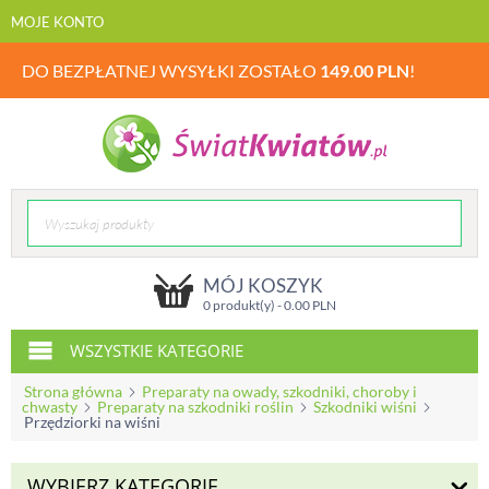
MOJE KONTO
DO BEZPŁATNEJ WYSYŁKI ZOSTAŁO
149.00
PLN
!
MÓJ KOSZYK
0 produkt(y) -
0.00
PLN
WSZYSTKIE KATEGORIE
Strona główna
Preparaty na owady, szkodniki, choroby i
chwasty
Preparaty na szkodniki roślin
Szkodniki wiśni
Przędziorki na wiśni
WYBIERZ KATEGORIĘ