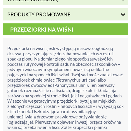
PRODUKTY PROMOWANE
PRZĘDZIORKI NA WIŚNI
Przędziorki na wiśni, jeśli występują masowo, ogładzają
drzewa, przyczyniając się do zahamowania ich wzrostu i
spadku plonu. Na domiar złego nie sposób zauważyć ich
podczas rutynowej kontroli sadu na obecność szkodników –
jedynym widocznym symptomem inwazji są delikatne
pajęczynki na spodach liści wiśni. Twój sad może zaatakować
przędziorek chmielowiec (Tetranychus urticae) albo
przędziorek owocowiec (Panonychus ulmi). Ten pierwszy
gatunek rozmnaża się na liściach, drugi z kolei składa jaja
zarówno na spodniej stronie liści, jak i na gałązkach i pędach.
W sezonie wegetacyjnym przędziorki bytują na miękkich,
zielonych częściach roślin – młodych liściach – i wysysają sok
z ich tkanek. Uszkadzając aparat asymilacyjny,
uniemożliwiają drzewom prawidłowe odżywianie się
(ogładzają je). Pierwszym objawem inwazji przędziorków na
wiśni są przebarwienia liści. Żółte kropeczki i plamki