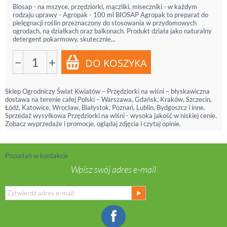
Biosap - na mszyce, przędziorki, mączliki, miseczniki - w każdym
rodzaju uprawy - Agropak - 100 ml BIOSAP Agropak to preparat do
pielęgnacji roślin przeznaczony do stosowania w przydomowych
ogrodach, na działkach oraz balkonach. Produkt działa jako naturalny
detergent pokarmowy, skutecznie...
−
+
Sklep Ogrodniczy Świat Kwiatów – Przędziorki na wiśni – błyskawiczna
dostawa na terenie całej Polski – Warszawa, Gdańsk, Kraków, Szczecin,
Łódź, Katowice, Wrocław, Białystok, Poznań, Lublin, Bydgoszcz i inne.
Sprzedaż wysyłkowa Przędziorki na wiśni - wysoka jakość w niskiej cenie.
Zobacz wyprzedaże i promocje, oglądaj zdjęcia i czytaj opinie.
Pozostań w kontakcie
Wpisz swój adres e-mail