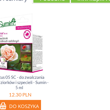
us 05 SC - do zwalczania
ziorków i szpecieli - Sumin -
5 ml
12.30
PLN