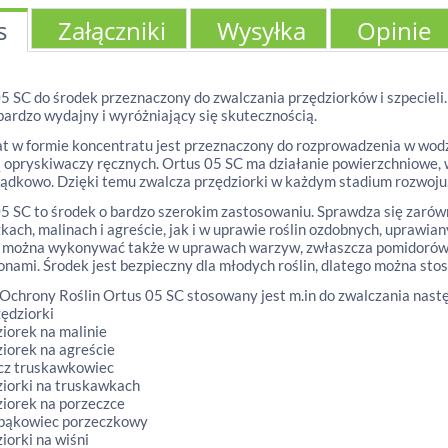
s
Załączniki
Wysyłka
Opinie
5 SC do środek przeznaczony do zwalczania przędziorków i szpecieli
bardzo wydajny i wyróżniający się skutecznością.
t w formie koncentratu jest przeznaczony do rozprowadzenia w wodz
opryskiwaczy ręcznych. Ortus 05 SC ma działanie powierzchniowe, 
ołądkowo. Dzięki temu zwalcza przędziorki w każdym stadium rozwoju
5 SC to środek o bardzo szerokim zastosowaniu. Sprawdza się zarów
kach, malinach i agreście, jak i w uprawie roślin ozdobnych, uprawia
 można wykonywać także w uprawach warzyw, zwłaszcza pomidorów, 
onami. Środek jest bezpieczny dla młodych roślin, dlatego można stos
Ochrony Roślin Ortus 05 SC stosowany jest m.in do zwalczania nast
zędziorki
ziorek na malinie
ziorek na agreście
cz truskawkowiec
ziorki na truskawkach
ziorek na porzeczce
opąkowiec porzeczkowy
ziorki na wiśni