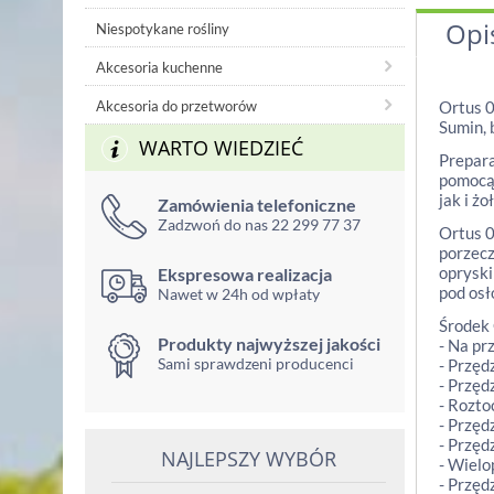
Opi
Niespotykane rośliny
Akcesoria kuchenne
Akcesoria do przetworów
Ortus 0
Sumin, 
WARTO WIEDZIEĆ
Prepara
pomocą 
jak i ż
Zamówienia telefoniczne
Zadzwoń do nas 22 299 77 37
Ortus 0
porzecz
opryski
Ekspresowa realizacja
pod osł
Nawet w 24h od wpłaty
Środek 
Produkty najwyższej jakości
- Na pr
Sami sprawdzeni producenci
- Przęd
- Przęd
- Rozto
- Przęd
- Przęd
NAJLEPSZY WYBÓR
- Wiel
- Przęd