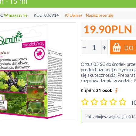
n - 15 ml
ć:
W magazynie
KOD:
006914
(0 Opinie)
Napisz recenzję
19.90
PLN
−
+
Ortus 05 SC do środek przez
produkt uznanej na rynku o
się skutecznością. Preparat
rozprowadzenia w wodzie. P
Kupiło:
31 osób
(
Potrzebujesz większej ilości?