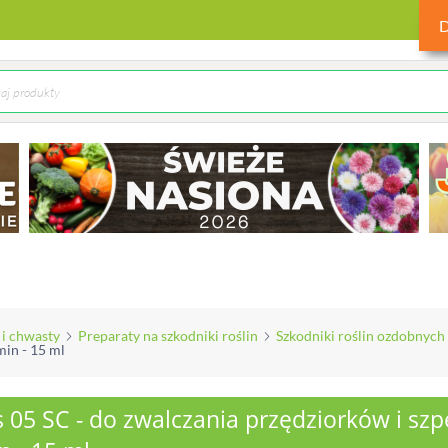
 i chwasty
Preparaty na szkodniki roślin
Szkodniki roślin ozdobnych
min - 15 ml
 05 SC - do zwalczania przędziorków i szpe