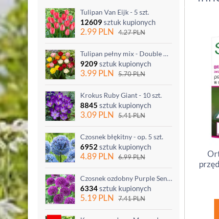
Tulipan Van Eijk - 5 szt.
12609
sztuk kupionych
2.99
PLN
4.27
PLN
Tulipan pełny mix - Double mix - 5 szt.
9209
sztuk kupionych
3.99
PLN
5.70
PLN
Krokus Ruby Giant - 10 szt.
8845
sztuk kupionych
3.09
PLN
5.41
PLN
Czosnek błękitny - op. 5 szt.
6952
sztuk kupionych
Ort
4.89
PLN
6.99
PLN
przęd
Czosnek ozdobny Purple Sensation - op. 3 szt.
6334
sztuk kupionych
5.19
PLN
7.41
PLN