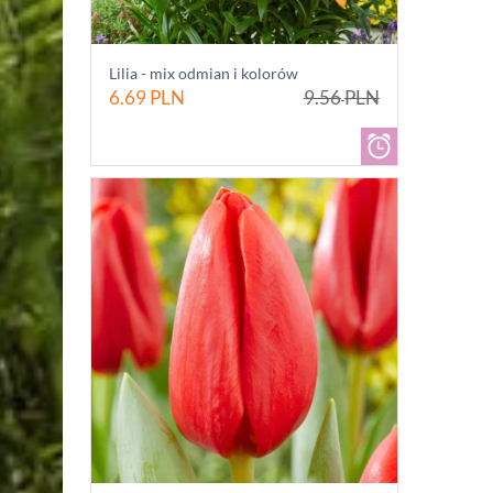
Lilia - mix odmian i kolorów
6.69
PLN
9.56
PLN