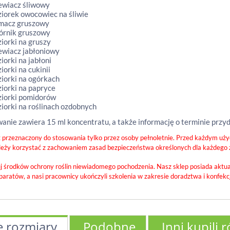
ewiacz śliwowy
ziorek owocowiec na śliwie
macz gruszowy
órnik gruszowy
ziorki na gruszy
ewiacz jabłoniowy
iorki na jabłoni
iorki na cukinii
ziorki na ogórkach
ziorki na papryce
ziorki pomidorów
ziorki na roślinach ozdobnych
nie zawiera 15 ml koncentratu, a także informację o terminie przyd
 przeznaczony do stosowania tylko przez osoby pełnoletnie. Przed każdym użyc
ależy korzystać z zachowaniem zasad bezpieczeństwa określonych dla każdego z
j środków ochrony roślin niewiadomego pochodzenia. Nasz sklep posiada aktua
paratów, a nasi pracownicy ukończyli szkolenia w zakresie doradztwa i konfek
e rozmiary
Podobne
Inni kupili 