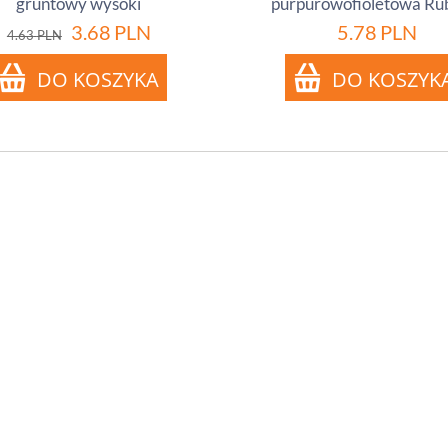
gruntowy wysoki
purpurowofioletowa Ru
3.68
PLN
5.78
PLN
4.63
PLN