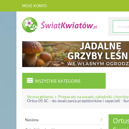
MOJE KONTO
WSZYSTKIE KATEGORIE
Strona główna
Preparaty na owady, szkodniki, choroby
Ortus 05 SC - do zwalczania przędziorków i szpecieli - Su
Ortus
Nasiona