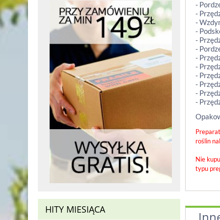
- Pordz
- Przęd
- Wzdy
- Podsk
- Przęd
- Pordz
- Przędz
- Przędz
- Przęd
- Przęd
- Przęd
- Przęd
Opakowa
Preparat
roślin n
Nie kupu
typu pre
HITY MIESIĄCA
Inn