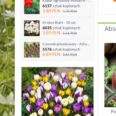
Koper ogrodowy Monarch - po ścięciu odrasta
-17%
6137
sztuk kupionych
3.88
PLN
4.70
PLN
Krokus Biały - 10 szt.
Abs
6035
sztuk kupionych
3.89
PLN
5.56
PLN
Czosnek główkowaty - Allium sphaerocephalon - 20 szt.
5576
sztuk kupionych
6.89
PLN
9.84
PLN
Po