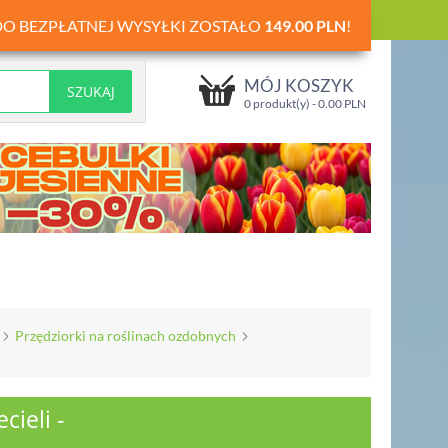
DO BEZPŁATNEJ WYSYŁKI ZOSTAŁO
149.00
PLN
!
MÓJ KOSZYK
0 produkt(y) -
0.00
PLN
Przędziorki na roślinach ozdobnych
cieli -