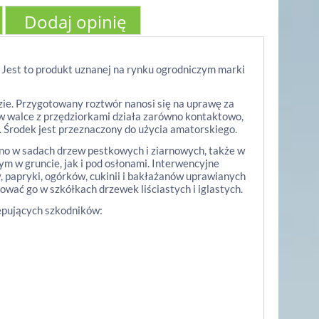
Dodaj opinię
. Jest to produkt uznanej na rynku ogrodniczym marki
ie. Przygotowany roztwór nanosi się na uprawę za
w walce z przędziorkami działa zarówno kontaktowo,
. Środek jest przeznaczony do użycia amatorskiego.
no w sadach drzew pestkowych i ziarnowych, także w
nym w gruncie, jak i pod osłonami. Interwencyjne
papryki, ogórków, cukinii i bakłażanów uprawianych
ować go w szkółkach drzewek liściastych i iglastych.
ępujących szkodników: