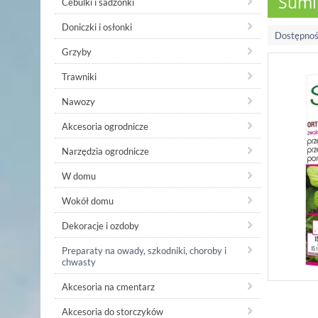
Sumi
Cebulki i sadzonki
Doniczki i osłonki
Dostępnoś
Grzyby
Trawniki
Nawozy
Akcesoria ogrodnicze
Narzędzia ogrodnicze
W domu
Wokół domu
Dekoracje i ozdoby
Preparaty na owady, szkodniki, choroby i
chwasty
Akcesoria na cmentarz
Akcesoria do storczyków